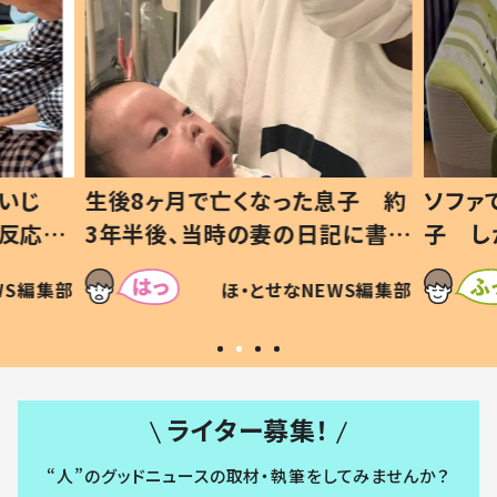
息子 約
ソファでおにぎりを食べる1歳息
小1か
記に書い
子 しかしよく見ると…母「！？」
ッド」
すべてを察した母の投稿に「可愛
作り続
SNSで
WS編集部
ほ・とせなNEWS編集部
いから許す！」「現行犯〜」
#令和
ライター募集！
“人”のグッドニュースの取材・執筆をしてみませんか？