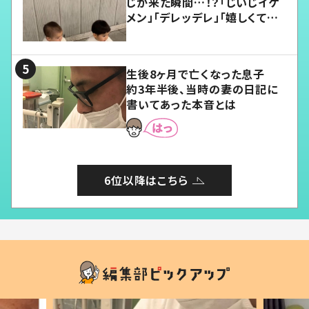
じが来た瞬間…！？「じいじイケ
メン」「デレッデレ」「嬉しくて可
愛くてたまらない」「幸せになれ
る」
生後8ヶ月で亡くなった息子
約3年半後、当時の妻の日記に
書いてあった本音とは
6位以降はこちら