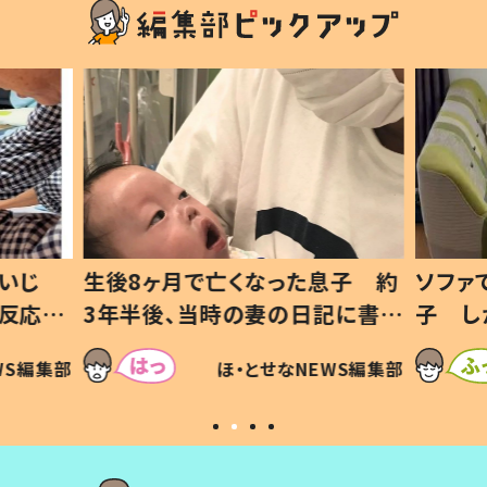
息子 約
ソファでおにぎりを食べる1歳息
小1か
記に書い
子 しかしよく見ると…母「！？」
ッド」
すべてを察した母の投稿に「可愛
作り続
SNSで
WS編集部
ほ・とせなNEWS編集部
いから許す！」「現行犯〜」
#令和