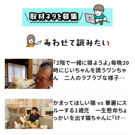
「2階で一緒に寝ようよ」毎晩20
時にじいちゃんを誘うワンちゃ
ん 二人のラブラブな様子に
「まるで新婚夫婦」「甘えるのが
上手」の声
かまってほしい猫 vs 華麗にス
ルーする1歳児 一生懸命ちょ
っかいを出す猫ちゃんに「けな
げ」の声