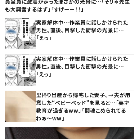
員全員に激震が走ったまさかの光景に…「そりゃ先生
も大興奮するはず」「すげーー！！」
実家解体中…作業員に話しかけられた
男性。直後、目撃した衝撃の光景に…
「えっ」
実家解体中…作業員に話しかけられた
男性。直後、目撃した衝撃の光景に…
「えっ」
里帰り出産から帰宅した妻子。→夫が用
意した“ベビーベッド”を見ると…「英才
教育が過ぎるww」「闘魂こめられてる
わぁ～ww」