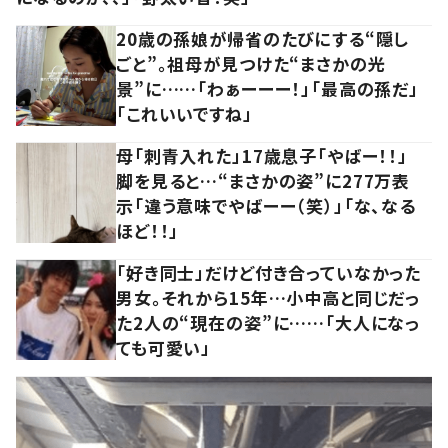
20歳の孫娘が帰省のたびにする“隠し
ごと”。祖母が見つけた“まさかの光
景”に……「わぁーーー！」「最高の孫だ」
「これいいですね」
母「刺青入れた」17歳息子「やばー！！」
脚を見ると…“まさかの姿”に277万表
示「違う意味でやばーー（笑）」「な、なる
ほど！！」
「好き同士」だけど付き合っていなかった
男女。それから15年…小中高と同じだっ
た2人の“現在の姿”に……「大人になっ
ても可愛い」