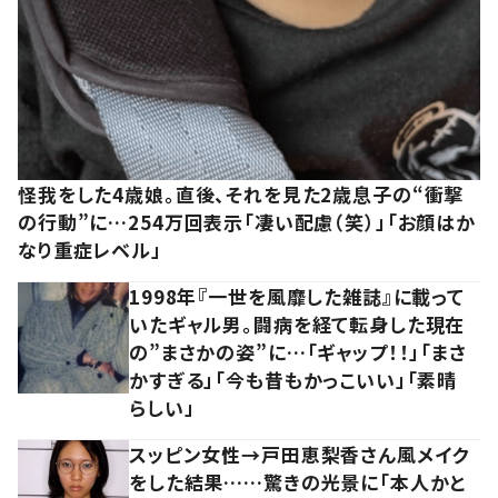
怪我をした4歳娘。直後、それを見た2歳息子の“衝撃
の行動”に…254万回表示「凄い配慮（笑）」「お顔はか
なり重症レベル」
1998年『一世を風靡した雑誌』に載って
いたギャル男。闘病を経て転身した現在
の”まさかの姿”に…「ギャップ！！」「まさ
かすぎる」「今も昔もかっこいい」「素晴
らしい」
スッピン女性→戸田恵梨香さん風メイク
をした結果……驚きの光景に「本人かと