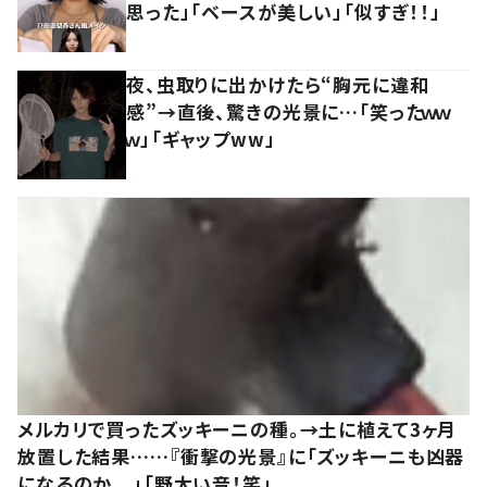
思った」「ベースが美しい」「似すぎ！！」
夜、虫取りに出かけたら“胸元に違和
感”→直後、驚きの光景に…「笑ったｗｗ
ｗ」「ギャップww」
メルカリで買ったズッキーニの種。→土に植えて3ヶ月
放置した結果……『衝撃の光景』に「ズッキーニも凶器
になるのか、、」「野太い音！笑」