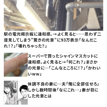
駅の電光掲示板に違和感。→よく見ると……思わず二
度見してしまう”驚きの光景”に93万表示「なんだこ
れ！？」「壊れちゃった？」
スーパーで買ったシャインマスカットに
違和感。よく見ると→「何これ？」まさか
の光景に…「こんなところに！？」「かわい
いww」
体調不良の妻に…夫「俺に全部任せろ」
しかし数時間後「なにこれ…」妻が目に
した光景とは