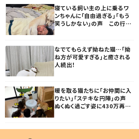
寝ている飼い主の上に乗るワ
ンちゃんに「自由過ぎる」「もう
笑うしかない」の声 この行動
の理由を飼い主に聞いた
なでてもらえず拗ねた猫…「拗
ね方が可愛すぎる」と癒される
人続出！
暖を取る猫たちに「お仲間に入
りたい」「ステキな円陣」の声
ぬくぬく過ごす姿に430万再生
の反響