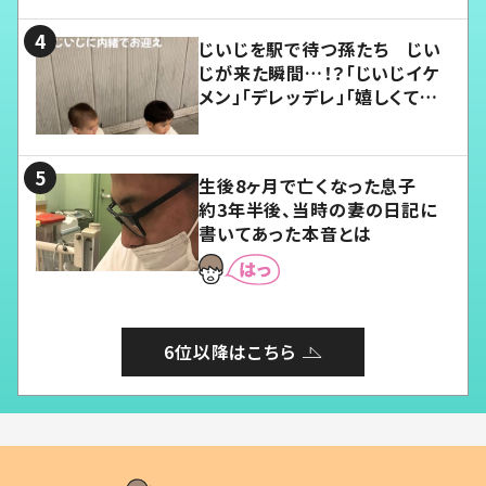
じいじを駅で待つ孫たち じい
じが来た瞬間…！？「じいじイケ
メン」「デレッデレ」「嬉しくて可
愛くてたまらない」「幸せになれ
る」
生後8ヶ月で亡くなった息子
約3年半後、当時の妻の日記に
書いてあった本音とは
6位以降はこちら