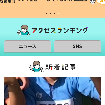
WS編集部
#令和の子
い」
ニュース
SNS