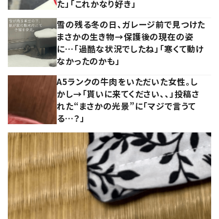
た」「これかなり好き」
雪の残る冬の日、ガレージ前で見つけた
まさかの生き物→保護後の現在の姿
に…「過酷な状況でしたね」「寒くて動け
なかったのかも」
A5ランクの牛肉をいただいた女性。し
かし→「貰いに来てください、、」投稿さ
れた“まさかの光景”に「マジで言うて
る…？」