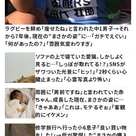
ラグビーを辞め「痩せたね」と言われた中1男子→それ
から7年後、現在の“まさかの姿”に…「ガチでえぐい」
「何があったの？」「雰囲気変わりすぎ」
ソファの上で寝ていた愛猫。しかしよく
見ると…「しっぽが取れてる！？」SNSが
ザワついた光景に「ヒッ！」「2秒くらい心
臓止まった」「心霊写真より怖い」
周囲に「男前ですね」と言われていた赤
ちゃん。成長した現在、まさかの姿に…
「きゃああ」「これは、モテるぞぉ」「客観
的にイケメン」
修学旅行へ行った小6息子「良い買い物
をした！」→母が驚愕した“まさかの購入