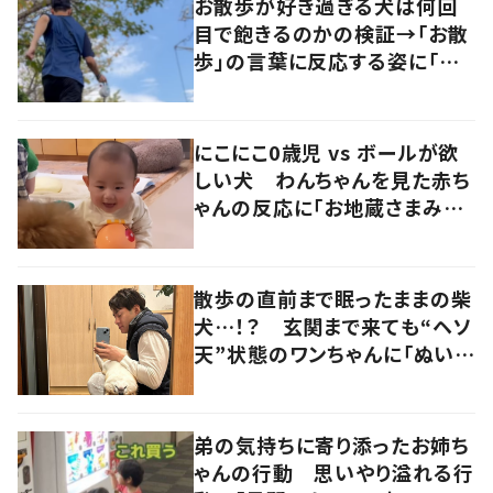
お散歩が好き過ぎる犬は何回
目で飽きるのかの検証→「お散
歩」の言葉に反応する姿に「可
愛い」の声！
にこにこ0歳児 vs ボールが欲
しい犬 わんちゃんを見た赤ち
ゃんの反応に「お地蔵さまみた
い」「癒やされる」の声
散歩の直前まで眠ったままの柴
犬…！？ 玄関まで来ても“ヘソ
天”状態のワンちゃんに「ぬいぐ
るみみたい」の声
弟の気持ちに寄り添ったお姉ち
ゃんの行動 思いやり溢れる行