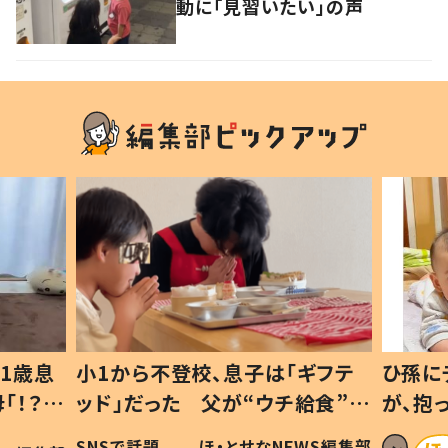
動に「見習いたい」の声
1歳息
小1から不登校、息子は「ギフテ
ひ孫に
「！？」
ッド」だった 父が“ウチ給食”を
が、抱
に「可愛
作り続ける理由とは #令和の親
「涙が
SNSで話題
ほ・とせなNEWS編集部