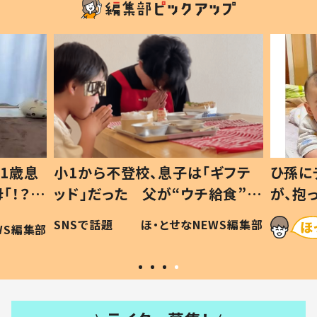
1歳息
小1から不登校、息子は「ギフテ
ひ孫に
「！？」
ッド」だった 父が“ウチ給食”を
が、抱
に「可愛
作り続ける理由とは #令和の親
「涙が
SNSで話題
ほ・とせなNEWS編集部
WS編集部
#令和の子
い」