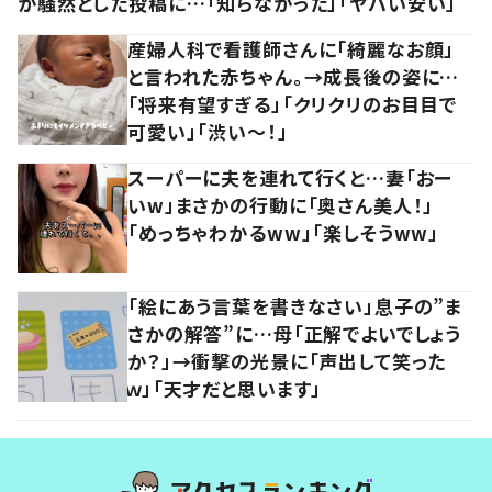
が騒然とした投稿に…「知らなかった」「ヤバい安い」
産婦人科で看護師さんに「綺麗なお顔」
と言われた赤ちゃん。→成長後の姿に…
「将来有望すぎる」「クリクリのお目目で
可愛い」「渋い～！」
スーパーに夫を連れて行くと…妻「おー
いw」まさかの行動に「奥さん美人！」
「めっちゃわかるww」「楽しそうww」
「絵にあう言葉を書きなさい」息子の”ま
さかの解答”に…母「正解でよいでしょう
か？」→衝撃の光景に「声出して笑った
ｗ」「天才だと思います」