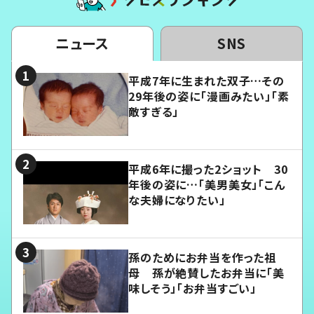
ニュース
SNS
平成7年に生まれた双子…その
29年後の姿に「漫画みたい」「素
敵すぎる」
平成6年に撮った2ショット 30
年後の姿に…「美男美女」「こん
な夫婦になりたい」
孫のためにお弁当を作った祖
母 孫が絶賛したお弁当に「美
味しそう」「お弁当すごい」