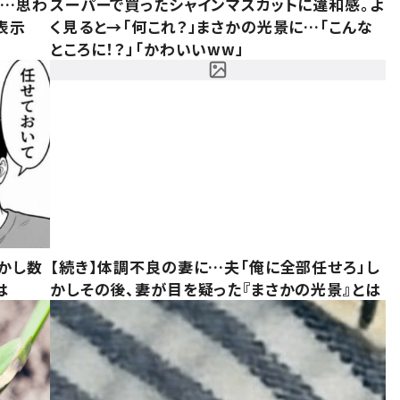
……思わ
スーパーで買ったシャインマスカットに違和感。よ
表示
く見ると→「何これ？」まさかの光景に…「こんな
ところに！？」「かわいいww」
かし数
【続き】体調不良の妻に…夫「俺に全部任せろ」し
は
かしその後、妻が目を疑った『まさかの光景』とは