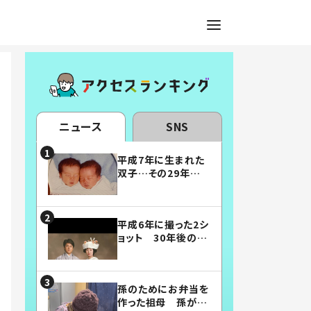
ニュース
SNS
平成7年に生まれた
双子…その29年後
の姿に「漫画みたい」
「素敵すぎる」
平成6年に撮った2シ
ョット 30年後の姿
に…「美男美女」「こ
んな夫婦になりた
い」
孫のためにお弁当を
作った祖母 孫が絶