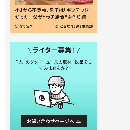
小1から不登校、息子は「ギフテッド」
だった 父が“ウチ給食”を作り続け
る理由とは #令和の親 #令和の子
SNSで話題
ほ・とせなNEWS編集部
ライター募集！
“人”のグッドニュースの取材・執筆をし
てみませんか？
お問い合わせページへ