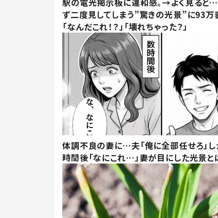
駅の電光掲示板に違和感。→よく見ると
ず二度見してしまう”驚きの光景”に93万
「なんだこれ！？」「壊れちゃった？」
体調不良の妻に…夫「俺に全部任せろ」し
時間後「なにこれ…」妻が目にした光景と