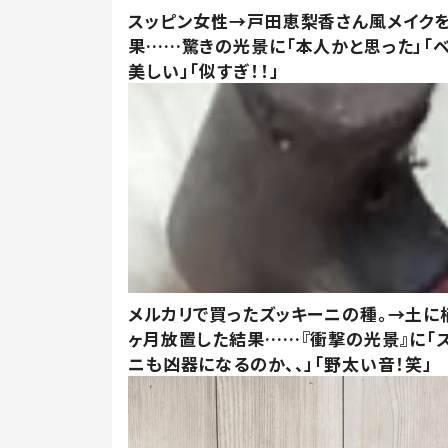
スッピン女性→戸田恵梨香さん風メイク
果……驚きの光景に「本人かと思った」「
美しい」「似すぎ！！」
メルカリで買ったズッキーニの種。→土に
ヶ月放置した結果……『衝撃の光景』に「
ニも凶器になるのか、、」「野太い音！笑」