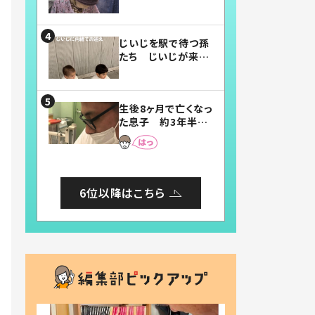
賛したお弁当に「美
味しそう」「お弁当す
ごい」
じいじを駅で待つ孫
たち じいじが来た
瞬間…！？「じいじイ
ケメン」「デレッデレ」
「嬉しくて可愛くてた
生後8ヶ月で亡くなっ
まらない」「幸せにな
た息子 約3年半
れる」
後、当時の妻の日記
に書いてあった本音
とは
6位以降はこちら