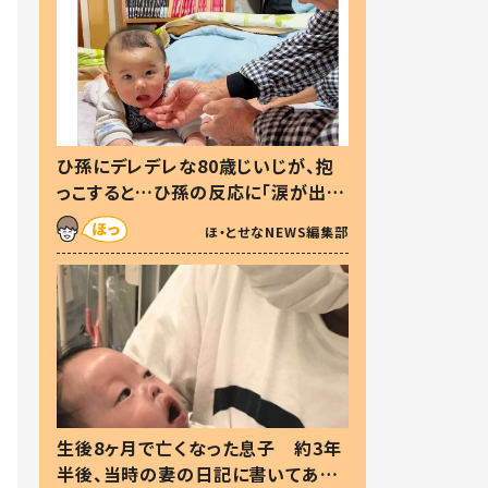
ひ孫にデレデレな80歳じいじが、抱
っこすると…ひ孫の反応に「涙が出ま
した」「可愛くて仕方ない」
ほ・とせなNEWS編集部
生後8ヶ月で亡くなった息子 約3年
半後、当時の妻の日記に書いてあっ