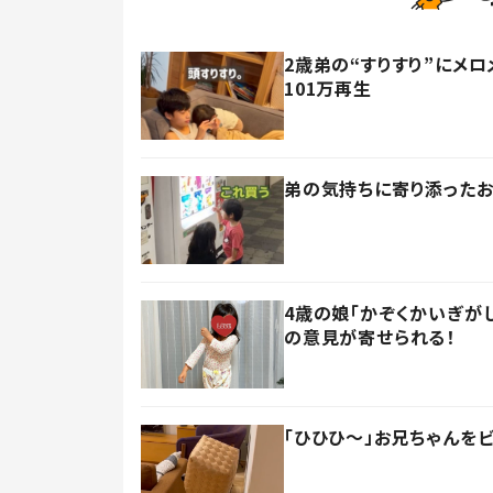
2歳弟の“すりすり”にメ
101万再生
弟の気持ちに寄り添ったお
4歳の娘「かぞくかいぎが
の意見が寄せられる！
「ひひひ～」お兄ちゃんを