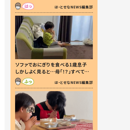
た本音とは
ほ・とせなNEWS編集部
ソファでおにぎりを食べる1歳息子
しかしよく見ると…母「！？」すべてを
察した母の投稿に「可愛いから許
ほ・とせなNEWS編集部
す！」「現行犯〜」