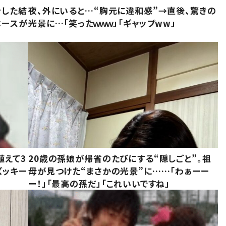
をした結
夜、外にいると…“胸元に違和感”→直後、驚きの
ベースが
光景に…「笑ったｗｗｗ」「ギャップww」
植えて3
20歳の孫娘が帰省のたびにする“隠しごと”。祖
ズッキー
母が見つけた“まさかの光景”に……「わぁーー
ー！」「最高の孫だ」「これいいですね」