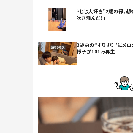
“じじ大好き”2歳の孫、
吹き飛んだ！」
2歳弟の“すりすり”にメロ
様子が101万再生