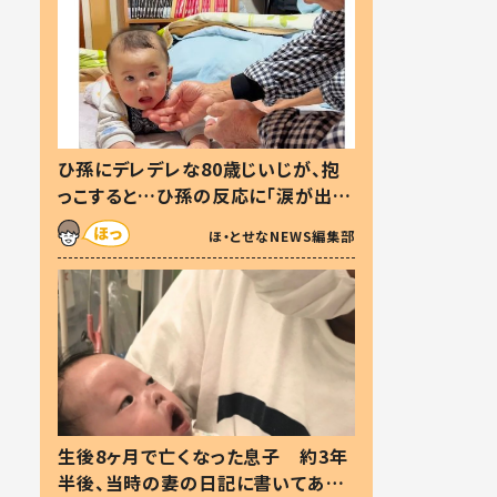
ひ孫にデレデレな80歳じいじが、抱
っこすると…ひ孫の反応に「涙が出ま
した」「可愛くて仕方ない」
ほ・とせなNEWS編集部
生後8ヶ月で亡くなった息子 約3年
半後、当時の妻の日記に書いてあっ