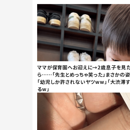
ママが保育園へお迎えに→2歳息子を見
ら……「先生とめっちゃ笑った」まさかの
「幼児しか許されないヤツww」「大渋滞
るw」