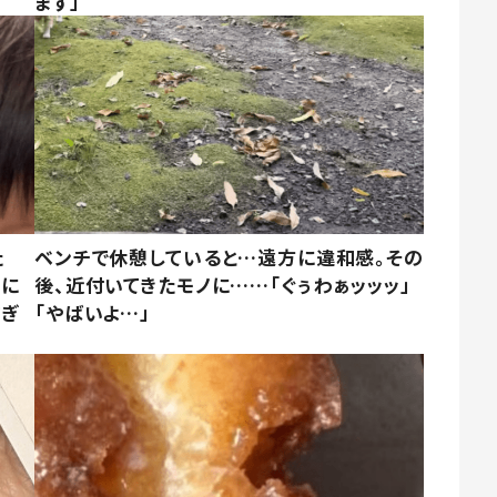
ます」
た
ベンチで休憩していると…遠方に違和感。その
姿に
後、近付いてきたモノに……「ぐぅわぁッッッ」
すぎ
「やばいよ…」