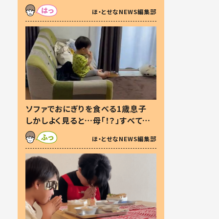
た本音とは
ほ・とせなNEWS編集部
ソファでおにぎりを食べる1歳息子
しかしよく見ると…母「！？」すべてを
察した母の投稿に「可愛いから許
ほ・とせなNEWS編集部
す！」「現行犯〜」