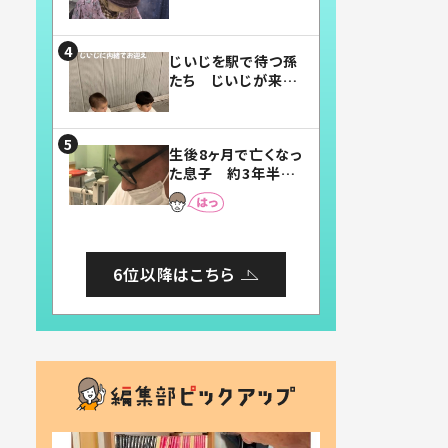
賛したお弁当に「美
味しそう」「お弁当す
ごい」
じいじを駅で待つ孫
たち じいじが来た
瞬間…！？「じいじイ
ケメン」「デレッデレ」
「嬉しくて可愛くてた
生後8ヶ月で亡くなっ
まらない」「幸せにな
た息子 約3年半
れる」
後、当時の妻の日記
に書いてあった本音
とは
6位以降はこちら