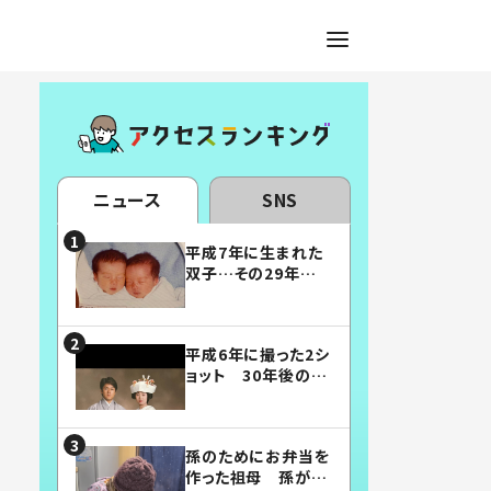
ニュース
SNS
平成7年に生まれた
双子…その29年後
の姿に「漫画みたい」
「素敵すぎる」
平成6年に撮った2シ
ョット 30年後の姿
に…「美男美女」「こ
んな夫婦になりた
い」
孫のためにお弁当を
作った祖母 孫が絶