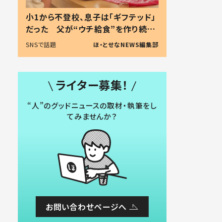
小1から不登校、息子は「ギフテッド」
だった 父が“ウチ給食”を作り続け
る理由とは #令和の親 #令和の子
SNSで話題
ほ・とせなNEWS編集部
ライター募集！
“人”のグッドニュースの取材・執筆をし
てみませんか？
お問い合わせページへ