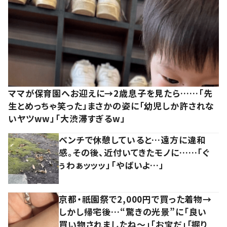
ママが保育園へお迎えに→2歳息子を見たら……「先
生とめっちゃ笑った」まさかの姿に「幼児しか許されな
いヤツww」「大渋滞すぎるw」
ベンチで休憩していると…遠方に違和
感。その後、近付いてきたモノに……「ぐ
ぅわぁッッッ」「やばいよ…」
京都・祇園祭で2,000円で買った着物→
しかし帰宅後…“驚きの光景”に「良い
買い物されましたね～」「お宝だ」「掘り