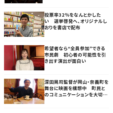
い」「分かってくれるの嬉しい」
の声
投票率32％をなんとかした
い 選挙啓発へ、オリジナルし
おりを書店で配布
希望者なら“全員参加”できる
市民劇 初心者の可能性を引
き出す演出が面白い
深田晃司監督が岡山・奈義町を
舞台に映画を構想中 町民と
のコミュニケーションを大切に
次なる作品を