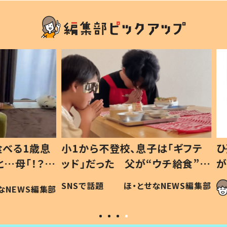
1歳息
小1から不登校、息子は「ギフテ
ひ孫に
「！？」
ッド」だった 父が“ウチ給食”を
が、抱
に「可愛
作り続ける理由とは #令和の親
「涙が
SNSで話題
ほ・とせなNEWS編集部
WS編集部
#令和の子
い」