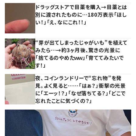
ドラッグストアで目薬を購入→目薬とは
別に渡されたものに…180万表示「ほし
い！」「え、なにこれ！！」
“芽が出てしまったじゃがいも”を植えて
みたら…→約3ヶ月後、驚きの光景に
「捨てるのやめたｗｗ」「育ててみたいで
す！」
夜、コインランドリーで“忘れ物”を発
見。よく見ると……「はぁ？」衝撃の光景
に「エーッ！？」「なぜ落ちてる？」「どこで
忘れたことに気づくの？」