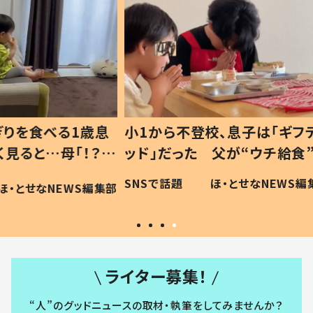
1歳息
小1から不登校、息子は「ギフテ
ひ孫に
「！？」
ッド」だった 父が“ウチ給食”を
が、抱
に「可愛
作り続ける理由とは #令和の親
「涙が
SNSで話題
ほ・とせなNEWS編集部
WS編集部
#令和の子
い」
ライター募集！
“人”のグッドニュースの取材・執筆をしてみませんか？