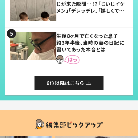
じが来た瞬間…！？「じいじイケ
メン」「デレッデレ」「嬉しくて可
愛くてたまらない」「幸せになれ
る」
生後8ヶ月で亡くなった息子
約3年半後、当時の妻の日記に
書いてあった本音とは
6位以降はこちら