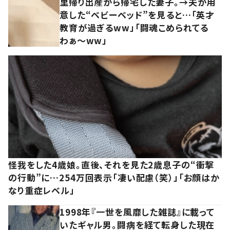
里帰り出産から帰宅した妻子。→夫が用
意した“ベビーベッド”を見ると…「英才
教育が過ぎるww」「闘魂こめられてる
わぁ～ww」
怪我をした4歳娘。直後、それを見た2歳息子の“衝撃
の行動”に…254万回表示「凄い配慮（笑）」「お顔はか
なり重症レベル」
1998年『一世を風靡した雑誌』に載って
いたギャル男。闘病を経て転身した現在