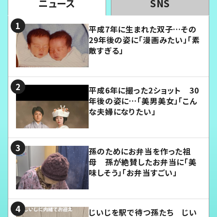
ニュース
SNS
平成7年に生まれた双子…その
29年後の姿に「漫画みたい」「素
敵すぎる」
平成6年に撮った2ショット 30
年後の姿に…「美男美女」「こん
な夫婦になりたい」
孫のためにお弁当を作った祖
母 孫が絶賛したお弁当に「美
味しそう」「お弁当すごい」
じいじを駅で待つ孫たち じい