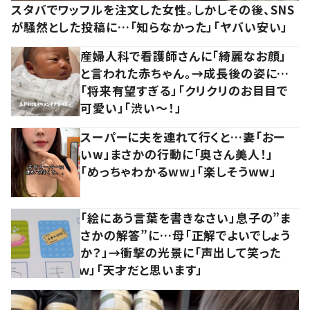
スタバでワッフルを注文した女性。しかしその後、SNS
が騒然とした投稿に…「知らなかった」「ヤバい安い」
産婦人科で看護師さんに「綺麗なお顔」
と言われた赤ちゃん。→成長後の姿に…
「将来有望すぎる」「クリクリのお目目で
可愛い」「渋い～！」
スーパーに夫を連れて行くと…妻「おー
いw」まさかの行動に「奥さん美人！」
「めっちゃわかるww」「楽しそうww」
「絵にあう言葉を書きなさい」息子の”ま
さかの解答”に…母「正解でよいでしょう
か？」→衝撃の光景に「声出して笑った
ｗ」「天才だと思います」