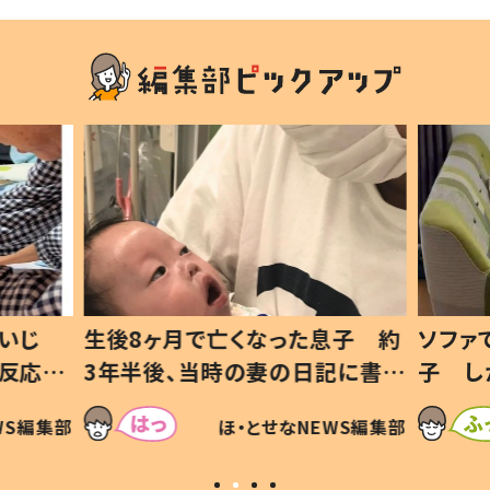
いじ
生後8ヶ月で亡くなった息子 約
ソファ
の反応に
3年半後、当時の妻の日記に書い
子 し
て仕方な
てあった本音とは
すべて
WS編集部
ほ・とせなNEWS編集部
いから