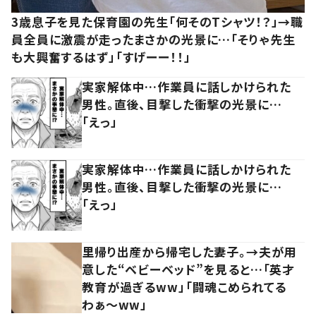
3歳息子を見た保育園の先生「何そのTシャツ！？」→職
員全員に激震が走ったまさかの光景に…「そりゃ先生
も大興奮するはず」「すげーー！！」
実家解体中…作業員に話しかけられた
男性。直後、目撃した衝撃の光景に…
「えっ」
実家解体中…作業員に話しかけられた
男性。直後、目撃した衝撃の光景に…
「えっ」
里帰り出産から帰宅した妻子。→夫が用
意した“ベビーベッド”を見ると…「英才
教育が過ぎるww」「闘魂こめられてる
わぁ～ww」