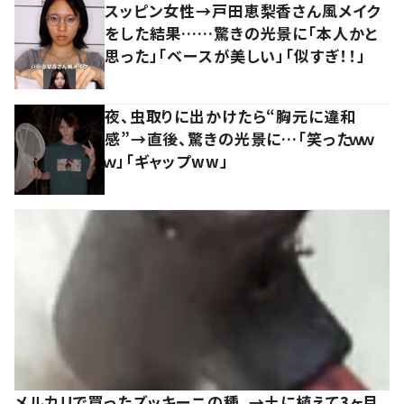
スッピン女性→戸田恵梨香さん風メイク
をした結果……驚きの光景に「本人かと
思った」「ベースが美しい」「似すぎ！！」
夜、虫取りに出かけたら“胸元に違和
感”→直後、驚きの光景に…「笑ったｗｗ
ｗ」「ギャップww」
メルカリで買ったズッキーニの種。→土に植えて3ヶ月