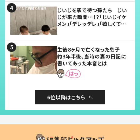
じいじを駅で待つ孫たち じい
じが来た瞬間…！？「じいじイケ
メン」「デレッデレ」「嬉しくて可
愛くてたまらない」「幸せになれ
る」
生後8ヶ月で亡くなった息子
約3年半後、当時の妻の日記に
書いてあった本音とは
6位以降はこちら