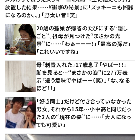
放置した結果……『衝撃の光景』に「ズッキーニも凶器
になるのか、、」「野太い音！笑」
20歳の孫娘が帰省のたびにする“隠し
ごと”。祖母が見つけた“まさかの光
景”に……「わぁーーー！」「最高の孫だ」
「これいいですね」
母「刺青入れた」17歳息子「やばー！！」
脚を見ると…“まさかの姿”に277万表
示「違う意味でやばーー（笑）」「な、なる
ほど！！」
「好き同士」だけど付き合っていなかった
男女。それから15年…小中高と同じだっ
た2人の“現在の姿”に……「大人になっ
ても可愛い」