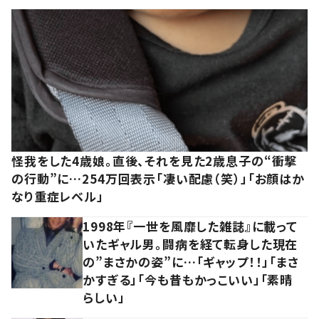
怪我をした4歳娘。直後、それを見た2歳息子の“衝撃
の行動”に…254万回表示「凄い配慮（笑）」「お顔はか
なり重症レベル」
1998年『一世を風靡した雑誌』に載って
いたギャル男。闘病を経て転身した現在
の”まさかの姿”に…「ギャップ！！」「まさ
かすぎる」「今も昔もかっこいい」「素晴
らしい」