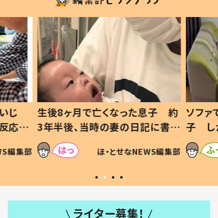
いじ
生後8ヶ月で亡くなった息子 約
ソファ
の反応に
3年半後、当時の妻の日記に書い
子 し
て仕方な
てあった本音とは
すべて
WS編集部
ほ・とせなNEWS編集部
いから
ライター募集！