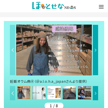
妊娠オウム病④（＠a.l.o.h.a_japanさんより提供）
1 / 8