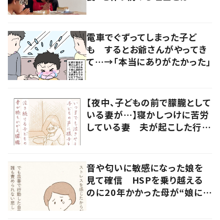
和の親 #令和の子
電車でぐずってしまった子ど
も するとお爺さんがやってき
て…→「本当にありがたかった」
【夜中、子どもの前で朦朧として
いる妻が…】寝かしつけに苦労
している妻 夫が起こした行動
に「涙が出ました」
音や匂いに敏感になった娘を
見て確信 HSPを乗り越える
のに20年かかった母が“娘に伝
えたいこと”とは