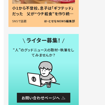
小1から不登校、息子は「ギフテッド」
だった 父が“ウチ給食”を作り続け
る理由とは #令和の親 #令和の子
SNSで話題
ほ・とせなNEWS編集部
ライター募集！
“人”のグッドニュースの取材・執筆をし
てみませんか？
お問い合わせページへ