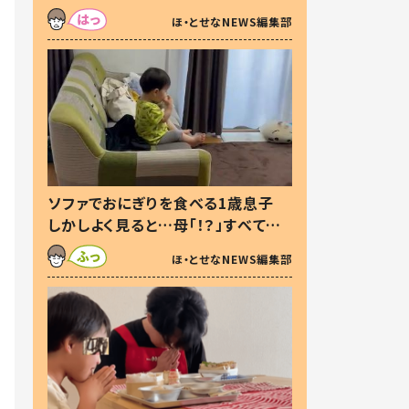
た本音とは
ほ・とせなNEWS編集部
ソファでおにぎりを食べる1歳息子
しかしよく見ると…母「！？」すべてを
察した母の投稿に「可愛いから許
ほ・とせなNEWS編集部
す！」「現行犯〜」