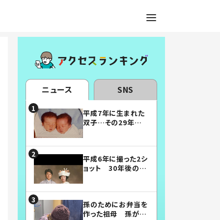
ニュース
SNS
平成7年に生まれた
双子…その29年後
の姿に「漫画みたい」
「素敵すぎる」
平成6年に撮った2シ
ョット 30年後の姿
に…「美男美女」「こ
んな夫婦になりた
い」
孫のためにお弁当を
作った祖母 孫が絶