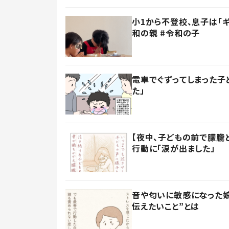
小1から不登校、息子は「
和の親 #令和の子
電車でぐずってしまった子
た」
【夜中、子どもの前で朦朧
行動に「涙が出ました」
音や匂いに敏感になった娘
伝えたいこと”とは