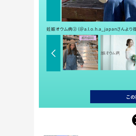
妊娠オウム病②（＠a.l.o.h.a_japanさんより
この