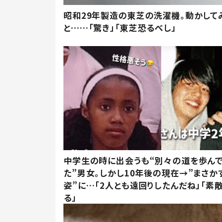
昭和29年製造の東芝の洗濯機。動かして
と……「驚き」「東芝恐るべし」
中学生の時に出会うも“別々の道を歩ん
た”男女。しかし10年後の現在→”まさか
姿”に…「2人とも遠回りしたんだね」「素
る」