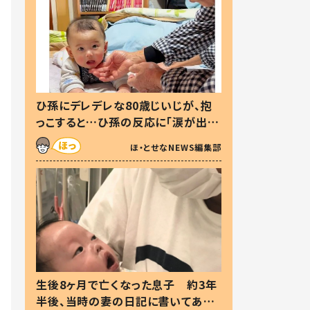
ひ孫にデレデレな80歳じいじが、抱
っこすると…ひ孫の反応に「涙が出ま
した」「可愛くて仕方ない」
ほ・とせなNEWS編集部
生後8ヶ月で亡くなった息子 約3年
半後、当時の妻の日記に書いてあっ