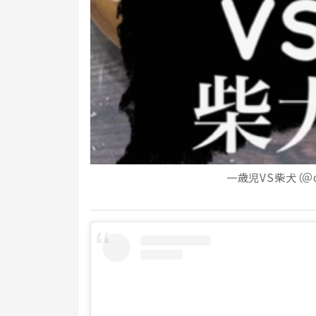
一歳児VS柴犬（＠oi