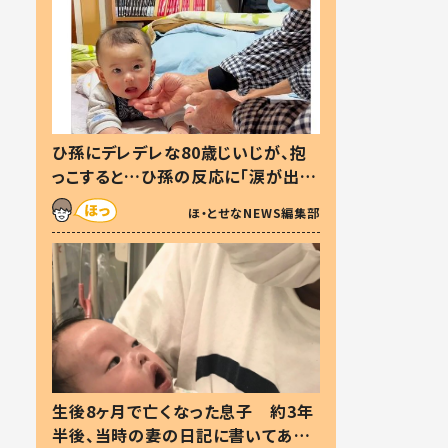
ひ孫にデレデレな80歳じいじが、抱
っこすると…ひ孫の反応に「涙が出ま
した」「可愛くて仕方ない」
ほ・とせなNEWS編集部
生後8ヶ月で亡くなった息子 約3年
半後、当時の妻の日記に書いてあっ