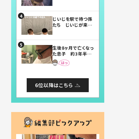
賛したお弁当に「美
味しそう」「お弁当す
ごい」
じいじを駅で待つ孫
たち じいじが来た
瞬間…！？「じいじイ
ケメン」「デレッデレ」
「嬉しくて可愛くてた
生後8ヶ月で亡くなっ
まらない」「幸せにな
た息子 約3年半
れる」
後、当時の妻の日記
に書いてあった本音
とは
6位以降はこちら