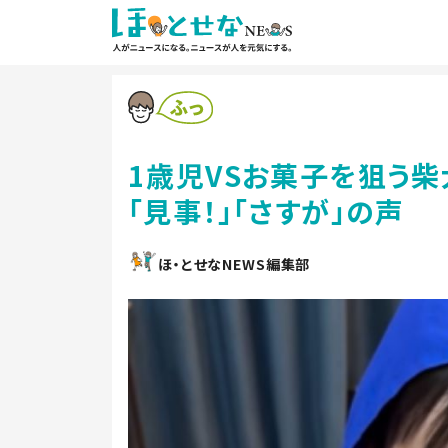
1歳児VSお菓子を狙う
「見事！」「さすが」の声
ほ・とせなNEWS編集部