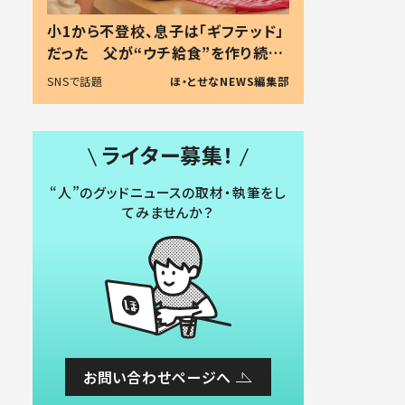
小1から不登校、息子は「ギフテッド」
だった 父が“ウチ給食”を作り続け
る理由とは #令和の親 #令和の子
SNSで話題
ほ・とせなNEWS編集部
ライター募集！
“人”のグッドニュースの取材・執筆をし
てみませんか？
お問い合わせページへ