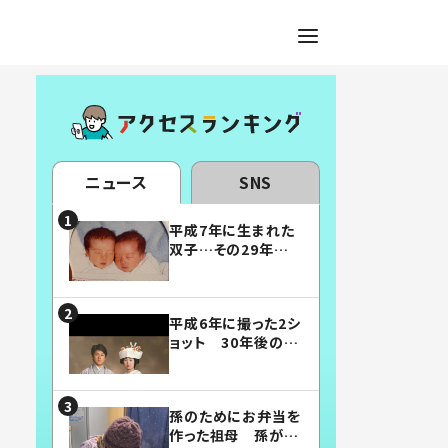
ニュース
SNS
平成7年に生まれた
双子…その29年後
の姿に「漫画みたい」
「素敵すぎる」
平成6年に撮った2シ
ョット 30年後の姿
に…「美男美女」「こ
んな夫婦になりた
い」
孫のためにお弁当を
作った祖母 孫が絶