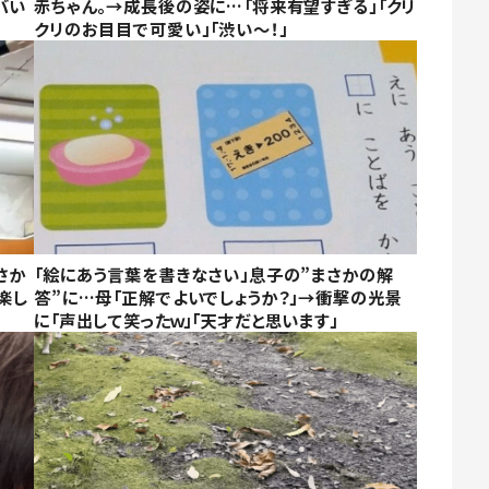
バい
赤ちゃん。→成長後の姿に…「将来有望すぎる」「クリ
クリのお目目で可愛い」「渋い～！」
さか
「絵にあう言葉を書きなさい」息子の”まさかの解
楽し
答”に…母「正解でよいでしょうか？」→衝撃の光景
に「声出して笑ったｗ」「天才だと思います」