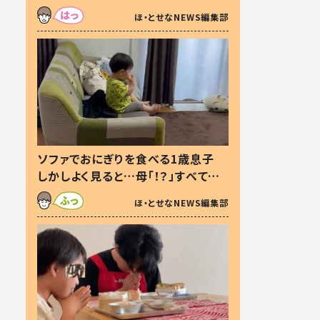
た本音とは
ほ・とせなNEWS編集部
ソファでおにぎりを食べる1歳息子
しかしよく見ると…母「！？」すべてを
察した母の投稿に「可愛いから許
ほ・とせなNEWS編集部
す！」「現行犯〜」