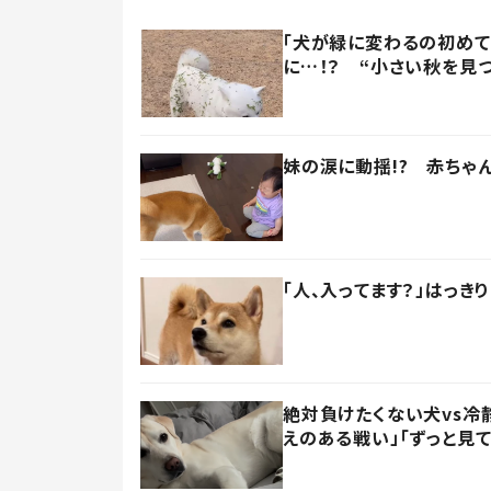
「犬が緑に変わるの初めて
に…！？ “小さい秋を見
妹の涙に動揺!? 赤ちゃ
「人、入ってます？」はっき
絶対負けたくない犬vs冷
えのある戦い」「ずっと見