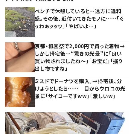
ベンチで休憩していると…遠方に違和
感。その後、近付いてきたモノに……「ぐ
ぅわぁッッッ」「やばいよ…」
京都・祇園祭で2,000円で買った着物→
しかし帰宅後…“驚きの光景”に「良い
買い物されましたね～」「お宝だ」「掘り
出し物ですね」
ミスドでドーナツを購入。→帰宅後、分
けようとしたら…… 目からウロコの光
景に「サイコーですww」「激しいw」