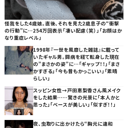
怪我をした4歳娘。直後、それを見た2歳息子の“衝撃
の行動”に…254万回表示「凄い配慮（笑）」「お顔はか
なり重症レベル」
1998年『一世を風靡した雑誌』に載って
いたギャル男。闘病を経て転身した現在
の”まさかの姿”に…「ギャップ！！」「まさ
かすぎる」「今も昔もかっこいい」「素晴
らしい」
スッピン女性→戸田恵梨香さん風メイク
をした結果……驚きの光景に「本人かと
思った」「ベースが美しい」「似すぎ！！」
夜、虫取りに出かけたら“胸元に違和