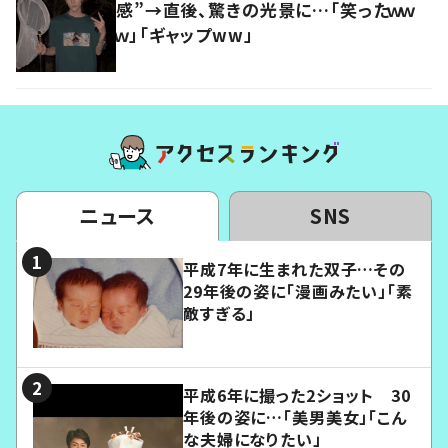
感”→直後、驚きの光景に…「笑ったｗｗ
ｗ」「ギャップww」
ニュース
SNS
平成7年に生まれた双子…その
29年後の姿に「漫画みたい」「素
敵すぎる」
平成6年に撮った2ショット 30
年後の姿に…「美男美女」「こん
な夫婦になりたい」