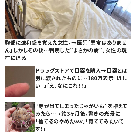
胸部に違和感を覚えた女性。→医師「異常はありませ
ん」しかしその後…判明した”まさかの病”。女性の現
在に迫る
ドラッグストアで目薬を購入→目薬とは
別に渡されたものに…180万表示「ほし
い！」「え、なにこれ！！」
“芽が出てしまったじゃがいも”を植えて
みたら…→約3ヶ月後、驚きの光景に
「捨てるのやめたｗｗ」「育ててみたいで
す！」