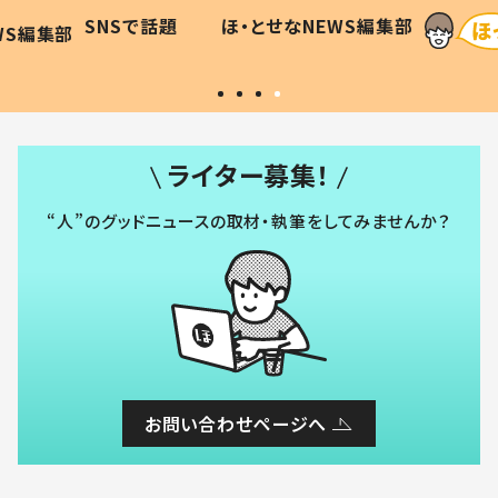
に「可愛
作り続ける理由とは #令和の親
「涙が
SNSで話題
ほ・とせなNEWS編集部
WS編集部
#令和の子
い」
ライター募集！
“人”のグッドニュースの取材・執筆をしてみませんか？
お問い合わせページへ