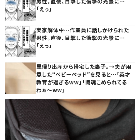
男性。直後、目撃した衝撃の光景に…
「えっ」
実家解体中…作業員に話しかけられた
男性。直後、目撃した衝撃の光景に…
「えっ」
里帰り出産から帰宅した妻子。→夫が用
意した“ベビーベッド”を見ると…「英才
教育が過ぎるww」「闘魂こめられてる
わぁ～ww」