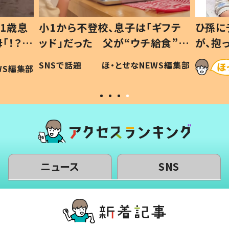
1歳息
小1から不登校、息子は「ギフテ
ひ孫に
「！？」
ッド」だった 父が“ウチ給食”を
が、抱
に「可愛
作り続ける理由とは #令和の親
「涙が
SNSで話題
ほ・とせなNEWS編集部
WS編集部
#令和の子
い」
ニュース
SNS