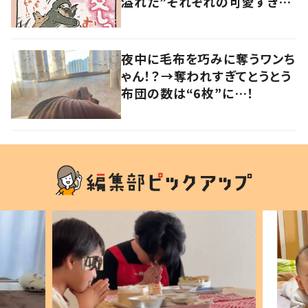
溢れた”それぞれの可愛すぎる
姿に「愛しっ…！」
夜中に毛布を巧みに奪うワンち
ゃん！？→奪われすぎてとうとう
布団の数は“6枚”に…！