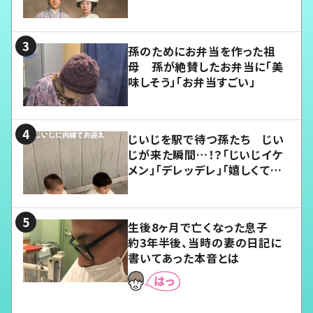
孫のためにお弁当を作った祖
母 孫が絶賛したお弁当に「美
味しそう」「お弁当すごい」
じいじを駅で待つ孫たち じい
じが来た瞬間…！？「じいじイケ
メン」「デレッデレ」「嬉しくて可
愛くてたまらない」「幸せになれ
る」
生後8ヶ月で亡くなった息子
約3年半後、当時の妻の日記に
書いてあった本音とは