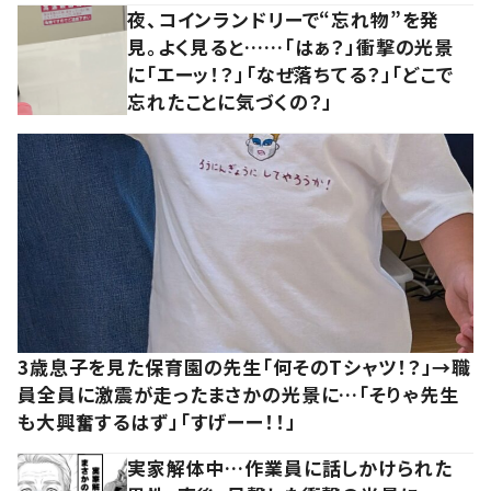
夜、コインランドリーで“忘れ物”を発
見。よく見ると……「はぁ？」衝撃の光景
に「エーッ！？」「なぜ落ちてる？」「どこで
忘れたことに気づくの？」
3歳息子を見た保育園の先生「何そのTシャツ！？」→職
員全員に激震が走ったまさかの光景に…「そりゃ先生
も大興奮するはず」「すげーー！！」
実家解体中…作業員に話しかけられた