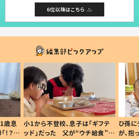
6位以降はこちら
1歳息
小1から不登校、息子は「ギフテ
ひ孫に
「！？」
ッド」だった 父が“ウチ給食”を
が、抱