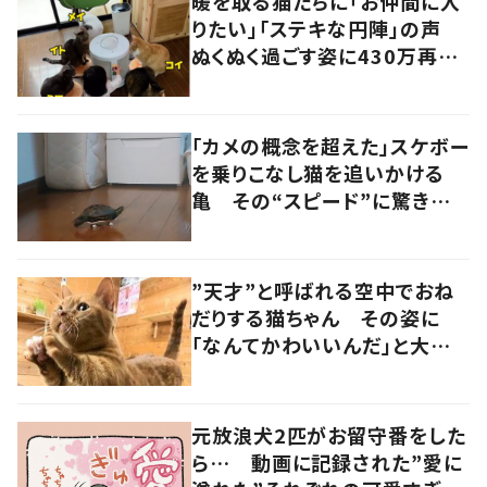
暖を取る猫たちに「お仲間に入
りたい」「ステキな円陣」の声
ぬくぬく過ごす姿に430万再生
の反響
「カメの概念を超えた」スケボー
を乗りこなし猫を追いかける
亀 その“スピード”に驚きの
声
”天才”と呼ばれる空中でおね
だりする猫ちゃん その姿に
「なんてかわいいんだ」と大絶
賛の声！
元放浪犬2匹がお留守番をした
ら… 動画に記録された”愛に