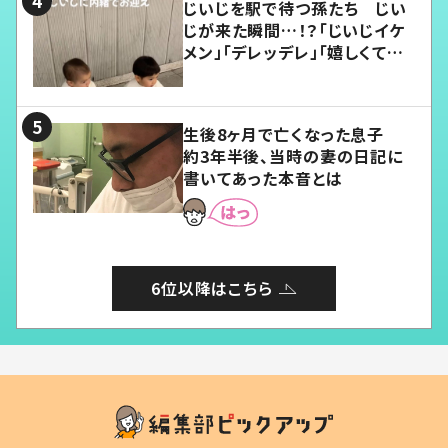
じいじを駅で待つ孫たち じい
じが来た瞬間…！？「じいじイケ
メン」「デレッデレ」「嬉しくて可
愛くてたまらない」「幸せになれ
る」
生後8ヶ月で亡くなった息子
約3年半後、当時の妻の日記に
書いてあった本音とは
6位以降はこちら