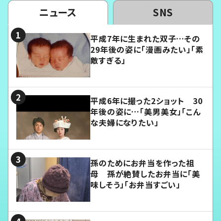
ニュース
SNS
平成7年に生まれた双子…その
29年後の姿に「漫画みたい」「素
敵すぎる」
平成6年に撮った2ショット 30
年後の姿に…「美男美女」「こん
な夫婦になりたい」
孫のためにお弁当を作った祖
母 孫が絶賛したお弁当に「美
味しそう」「お弁当すごい」