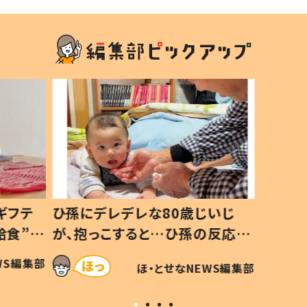
ギフテ
ひ孫にデレデレな80歳じいじ
給食”を
が、抱っこすると…ひ孫の反応に
和の親
「涙が出ました」「可愛くて仕方な
WS編集部
ほ・とせなNEWS編集部
い」