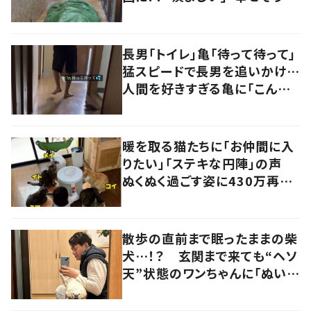
の声
長男「トイレ」亀「待って待って」
猛スピードで長男を追いかけ…
人間を好きすぎる亀に「こんな
に感情を出すの？」の声
暖を取る猫たちに「お仲間に入
りたい」「ステキな円陣」の声
ぬくぬく過ごす姿に430万再生
の反響
散歩の直前まで眠ったままの柴
犬…！？ 玄関まで来ても“ヘソ
天”状態のワンちゃんに「ぬいぐ
るみみたい」の声