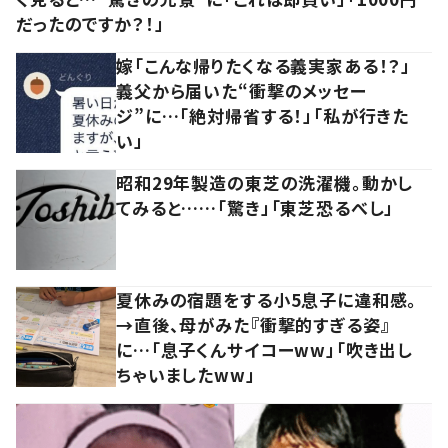
だったのですか？！」
嫁「こんな帰りたくなる義実家ある！？」
義父から届いた“衝撃のメッセー
ジ”に…「絶対帰省する！」「私が行きた
い」
昭和29年製造の東芝の洗濯機。動かし
てみると……「驚き」「東芝恐るべし」
夏休みの宿題をする小5息子に違和感。
→直後、母がみた『衝撃的すぎる姿』
に…「息子くんサイコーww」「吹き出し
ちゃいましたww」