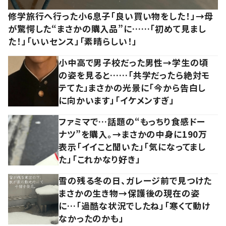
修学旅行へ行った小6息子「良い買い物をした！」→母
が驚愕した“まさかの購入品”に……「初めて見まし
た！」「いいセンス」「素晴らしい！」
小中高で男子校だった男性→学生の頃
の姿を見ると……「共学だったら絶対モ
テてた」まさかの光景に「今から告白し
に向かいます」「イケメンすぎ」
ファミマで…話題の“もっちり食感ドー
ナツ”を購入。→まさかの中身に190万
表示「イイこと聞いた」「気になってまし
た」「これかなり好き」
雪の残る冬の日、ガレージ前で見つけた
まさかの生き物→保護後の現在の姿
に…「過酷な状況でしたね」「寒くて動け
なかったのかも」