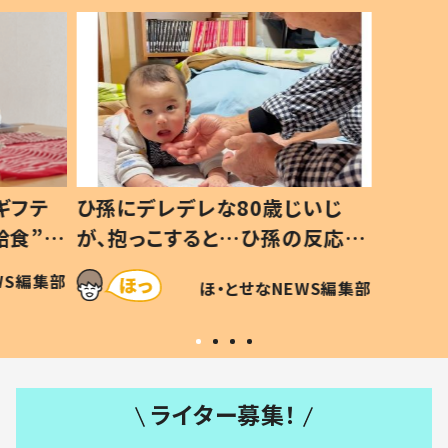
ギフテ
ひ孫にデレデレな80歳じいじ
給食”を
が、抱っこすると…ひ孫の反応に
和の親
「涙が出ました」「可愛くて仕方な
WS編集部
ほ・とせなNEWS編集部
い」
ライター募集！