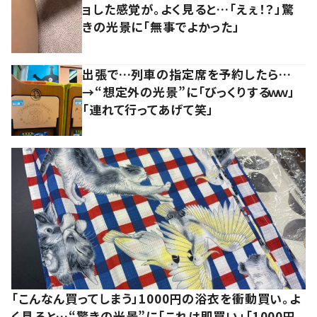
ョした感覚が。よく見ると…「えぇ！？」驚
きの光景に「無事でよかった」
出張で…列車の指定席を予約したら…
→“想定外の光景”に「びっくりするｗｗ」
「連れて行ってあげて笑」
「こんなん買ってしまう」1000円の浴衣を衝動買い。よ
く見ると…“驚きの光景”に「これは即買い」「1000円