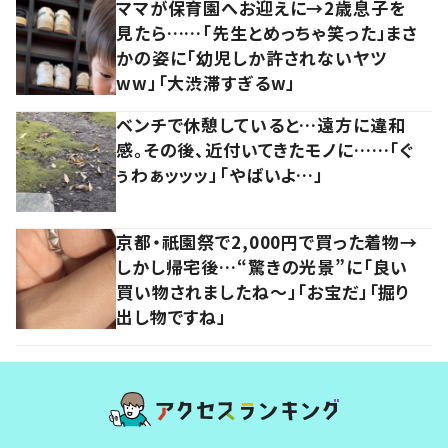
ママが保育園へお迎えに→2歳息子を
見たら……「先生とめっちゃ笑った」まさ
かの姿に「幼児しか許されないヤツ
ww」「大渋滞すぎるw」
ベンチで休憩していると…遠方に違和
感。その後、近付いてきたモノに……「ぐ
ぅわぁッッッ」「やばいよ…」
京都・祇園祭で2,000円で買った着物→
しかし帰宅後…“驚きの光景”に「良い
買い物されましたね～」「お宝だ」「掘り
出し物ですね」