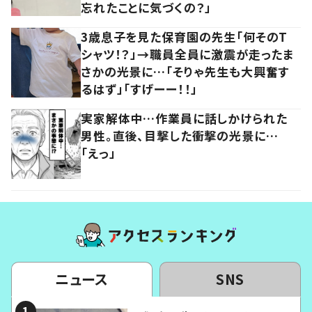
忘れたことに気づくの？」
3歳息子を見た保育園の先生「何そのT
シャツ！？」→職員全員に激震が走ったま
さかの光景に…「そりゃ先生も大興奮す
るはず」「すげーー！！」
実家解体中…作業員に話しかけられた
男性。直後、目撃した衝撃の光景に…
「えっ」
ニュース
SNS