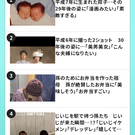
平成7年に生まれた双子…その
29年後の姿に「漫画みたい」「素
敵すぎる」
平成6年に撮った2ショット 30
年後の姿に…「美男美女」「こん
な夫婦になりたい」
孫のためにお弁当を作った祖
母 孫が絶賛したお弁当に「美
味しそう」「お弁当すごい」
じいじを駅で待つ孫たち じい
じが来た瞬間…！？「じいじイケ
メン」「デレッデレ」「嬉しくて可