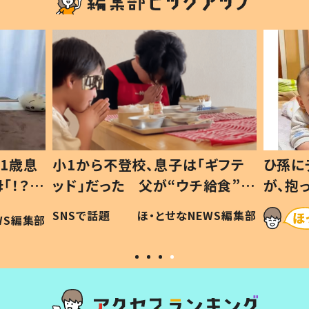
1歳息
小1から不登校、息子は「ギフテ
ひ孫に
「！？」
ッド」だった 父が“ウチ給食”を
が、抱
に「可愛
作り続ける理由とは #令和の親
「涙が
SNSで話題
ほ・とせなNEWS編集部
WS編集部
#令和の子
い」