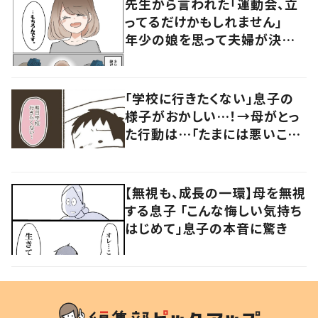
先生から言われた「運動会、立
ってるだけかもしれません」
年少の娘を思って夫婦が決め
た行動に「考え方がすばらしい」
の声
「学校に行きたくない」息子の
様子がおかしい…！→母がとっ
た行動は…「たまには悪いこと
をしよう！」
【無視も、成長の一環】母を無視
する息子 「こんな悔しい気持ち
はじめて」息子の本音に驚き