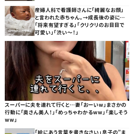
産婦人科で看護師さんに「綺麗なお顔」
と言われた赤ちゃん。→成長後の姿に…
「将来有望すぎる」「クリクリのお目目で
可愛い」「渋い～！」
スーパーに夫を連れて行くと…妻「おーいw」まさかの
行動に「奥さん美人！」「めっちゃわかるww」「楽しそう
ww」
「絵にあう言葉を書きなさい」息子の”ま