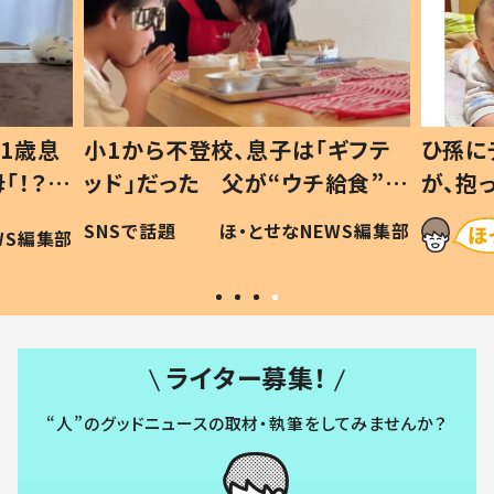
1歳息
小1から不登校、息子は「ギフテ
ひ孫に
「！？」
ッド」だった 父が“ウチ給食”を
が、抱
に「可愛
作り続ける理由とは #令和の親
「涙が
SNSで話題
ほ・とせなNEWS編集部
WS編集部
#令和の子
い」
ライター募集！
“人”のグッドニュースの取材・執筆をしてみませんか？