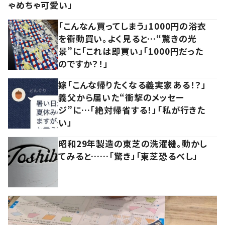
ゃめちゃ可愛い」
「こんなん買ってしまう」1000円の浴衣
を衝動買い。よく見ると…“驚きの光
景”に「これは即買い」「1000円だった
のですか？！」
嫁「こんな帰りたくなる義実家ある！？」
義父から届いた“衝撃のメッセー
ジ”に…「絶対帰省する！」「私が行きた
い」
昭和29年製造の東芝の洗濯機。動かし
てみると……「驚き」「東芝恐るべし」