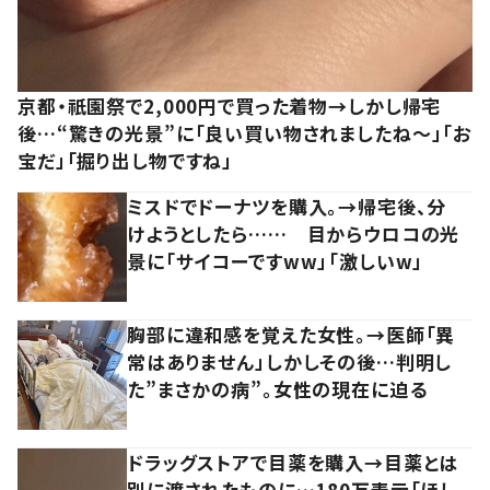
京都・祇園祭で2,000円で買った着物→しかし帰宅
後…“驚きの光景”に「良い買い物されましたね～」「お
宝だ」「掘り出し物ですね」
ミスドでドーナツを購入。→帰宅後、分
けようとしたら…… 目からウロコの光
景に「サイコーですww」「激しいw」
胸部に違和感を覚えた女性。→医師「異
常はありません」しかしその後…判明し
た”まさかの病”。女性の現在に迫る
ドラッグストアで目薬を購入→目薬とは
別に渡されたものに…180万表示「ほし