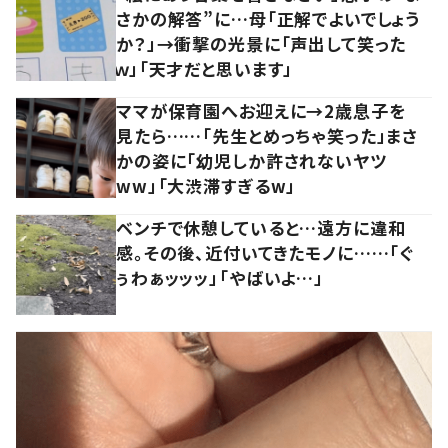
さかの解答”に…母「正解でよいでしょう
か？」→衝撃の光景に「声出して笑った
ｗ」「天才だと思います」
ママが保育園へお迎えに→2歳息子を
見たら……「先生とめっちゃ笑った」まさ
かの姿に「幼児しか許されないヤツ
ww」「大渋滞すぎるw」
ベンチで休憩していると…遠方に違和
感。その後、近付いてきたモノに……「ぐ
ぅわぁッッッ」「やばいよ…」