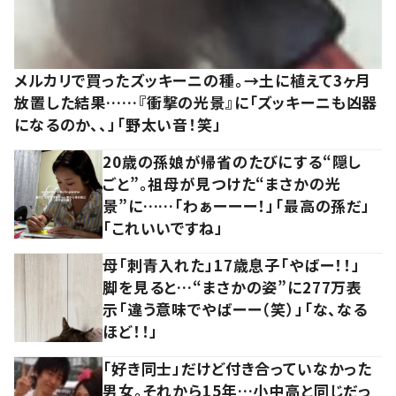
メルカリで買ったズッキーニの種。→土に植えて3ヶ月
放置した結果……『衝撃の光景』に「ズッキーニも凶器
になるのか、、」「野太い音！笑」
20歳の孫娘が帰省のたびにする“隠し
ごと”。祖母が見つけた“まさかの光
景”に……「わぁーーー！」「最高の孫だ」
「これいいですね」
母「刺青入れた」17歳息子「やばー！！」
脚を見ると…“まさかの姿”に277万表
示「違う意味でやばーー（笑）」「な、なる
ほど！！」
「好き同士」だけど付き合っていなかった
男女。それから15年…小中高と同じだっ