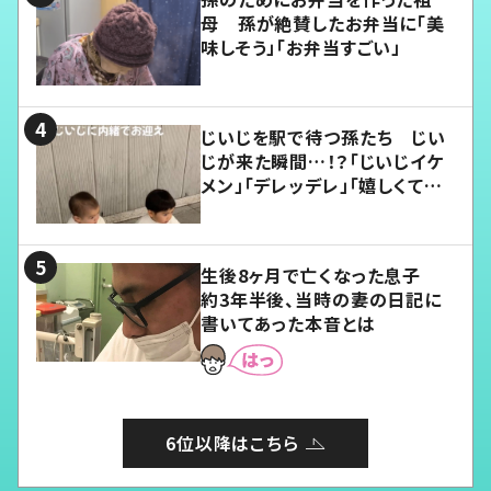
母 孫が絶賛したお弁当に「美
味しそう」「お弁当すごい」
じいじを駅で待つ孫たち じい
じが来た瞬間…！？「じいじイケ
メン」「デレッデレ」「嬉しくて可
愛くてたまらない」「幸せになれ
る」
生後8ヶ月で亡くなった息子
約3年半後、当時の妻の日記に
書いてあった本音とは
6位以降はこちら