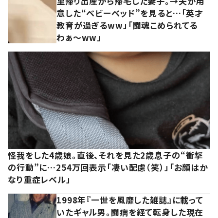
里帰り出産から帰宅した妻子。→夫が用
意した“ベビーベッド”を見ると…「英才
教育が過ぎるww」「闘魂こめられてる
わぁ～ww」
怪我をした4歳娘。直後、それを見た2歳息子の“衝撃
の行動”に…254万回表示「凄い配慮（笑）」「お顔はか
なり重症レベル」
1998年『一世を風靡した雑誌』に載って
いたギャル男。闘病を経て転身した現在