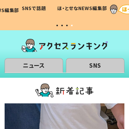
に「可愛
作り続ける理由とは #令和の親
「涙が
SNSで話題
ほ・とせなNEWS編集部
WS編集部
#令和の子
い」
ニュース
SNS