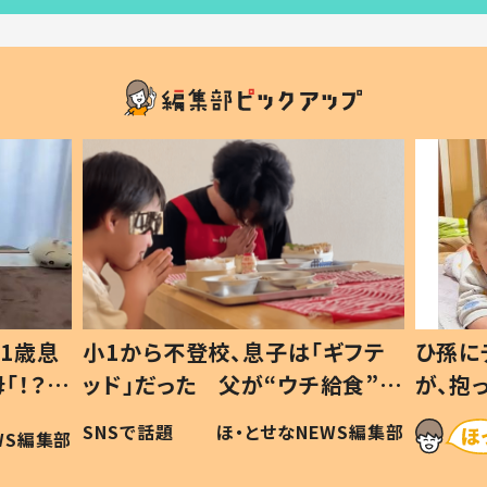
1歳息
小1から不登校、息子は「ギフテ
ひ孫に
「！？」
ッド」だった 父が“ウチ給食”を
が、抱
に「可愛
作り続ける理由とは #令和の親
「涙が
SNSで話題
ほ・とせなNEWS編集部
WS編集部
#令和の子
い」