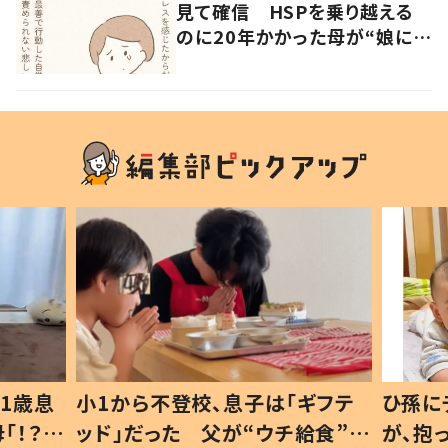
見て確信 HSPを乗り越える
のに20年かかった母が“娘に伝
えたいこと”とは
1歳息
小1から不登校、息子は「ギフテ
ひ孫に
「！？」
ッド」だった 父が“ウチ給食”を
が、抱