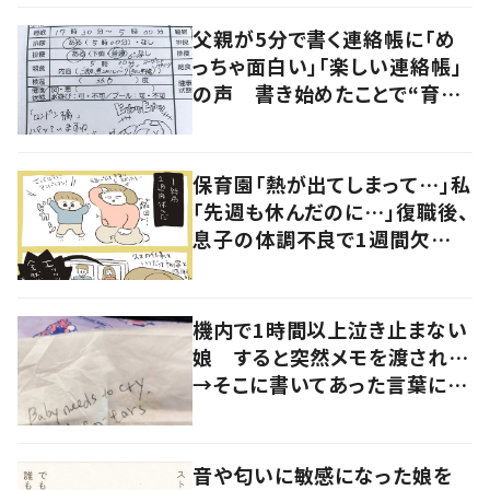
父親が5分で書く連絡帳に「め
っちゃ面白い」「楽しい連絡帳」
の声 書き始めたことで“育児
に変化”も
保育園「熱が出てしまって…」私
「先週も休んだのに…」復職後、
息子の体調不良で1週間欠
勤！？→職場の人からの言葉に
涙
機内で1時間以上泣き止まない
娘 すると突然メモを渡され…
→そこに書いてあった言葉に
「心が救われる」「感動しまし
た」
音や匂いに敏感になった娘を