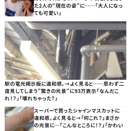
た2人の“現在の姿”に……「大人になっ
ても可愛い」
駅の電光掲示板に違和感。→よく見ると……思わず二
度見してしまう”驚きの光景”に93万表示「なんだこ
れ！？」「壊れちゃった？」
スーパーで買ったシャインマスカットに
違和感。よく見ると→「何これ？」まさか
の光景に…「こんなところに！？」「かわい