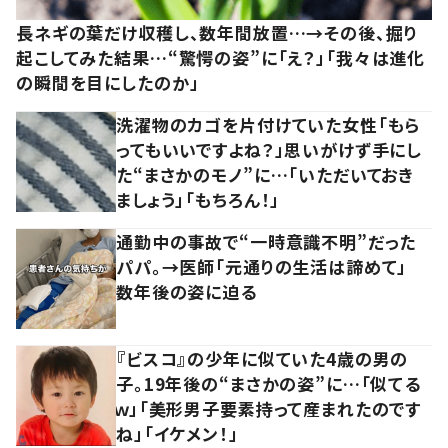
長ネギの葉だけ収穫し、数年間放置…→その後、掘り
起こしてみた結果…“驚愕の姿”に「え？」「我々は進化
の瞬間を目にしたのか」
洗濯物のカゴを片付けていた女性「もら
ってもいいですよね？」思いがけず手にし
た“まさかのモノ”に…「いただいておき
ましょう」「もちろん！」
通勤中の事故で“一時意識不明”だった
パパ。→医師「元通りの生活は諦めて」
数年後の姿に迫る
『ビスコ』の少年に似ていた4歳の男の
子。19年後の“まさかの姿”に…「似てる
ｗ」「美形男子要素持って産まれたのです
ね」「イケメン！」