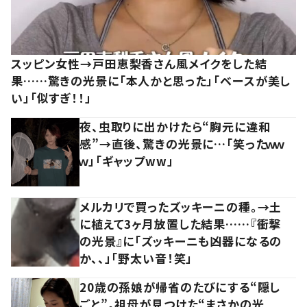
スッピン女性→戸田恵梨香さん風メイクをした結
果……驚きの光景に「本人かと思った」「ベースが美し
い」「似すぎ！！」
夜、虫取りに出かけたら“胸元に違和
感”→直後、驚きの光景に…「笑ったｗｗ
ｗ」「ギャップww」
メルカリで買ったズッキーニの種。→土
に植えて3ヶ月放置した結果……『衝撃
の光景』に「ズッキーニも凶器になるの
か、、」「野太い音！笑」
20歳の孫娘が帰省のたびにする“隠し
ごと”。祖母が見つけた“まさかの光