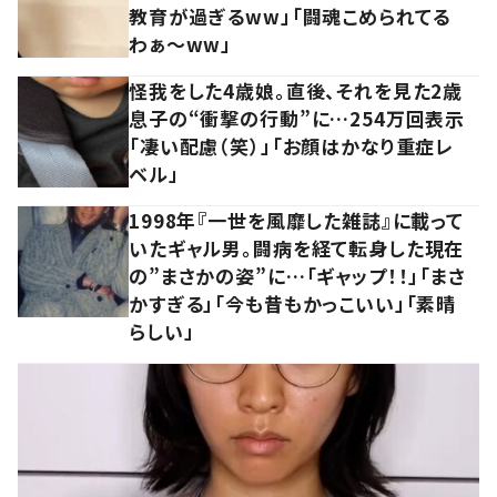
教育が過ぎるww」「闘魂こめられてる
わぁ～ww」
怪我をした4歳娘。直後、それを見た2歳
息子の“衝撃の行動”に…254万回表示
「凄い配慮（笑）」「お顔はかなり重症レ
ベル」
1998年『一世を風靡した雑誌』に載って
いたギャル男。闘病を経て転身した現在
の”まさかの姿”に…「ギャップ！！」「まさ
かすぎる」「今も昔もかっこいい」「素晴
らしい」