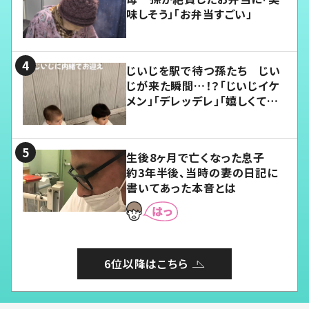
味しそう」「お弁当すごい」
じいじを駅で待つ孫たち じい
じが来た瞬間…！？「じいじイケ
メン」「デレッデレ」「嬉しくて可
愛くてたまらない」「幸せになれ
る」
生後8ヶ月で亡くなった息子
約3年半後、当時の妻の日記に
書いてあった本音とは
6位以降はこちら