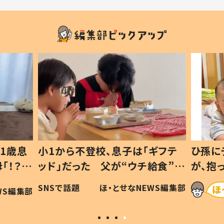
1歳息
小1から不登校、息子は「ギフテ
ひ孫に
「！？」
ッド」だった 父が“ウチ給食”を
が、抱
に「可愛
作り続ける理由とは #令和の親
「涙が
SNSで話題
ほ・とせなNEWS編集部
WS編集部
#令和の子
い」