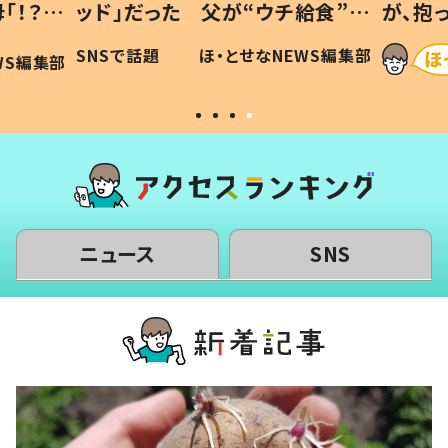
「！？」
ッド」だった 父が“ウチ給食”を
が、抱
に「可愛
作り続ける理由とは #令和の親
「涙が
SNSで話題
ほ・とせなNEWS編集部
WS編集部
#令和の子
い」
ニュース
SNS