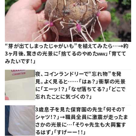
“芽が出てしまったじゃがいも”を植えてみたら…→約
3ヶ月後、驚きの光景に「捨てるのやめたｗｗ」「育てて
みたいです！」
夜、コインランドリーで“忘れ物”を発
見。よく見ると……「はぁ？」衝撃の光景
に「エーッ！？」「なぜ落ちてる？」「どこで
忘れたことに気づくの？」
3歳息子を見た保育園の先生「何そのT
シャツ！？」→職員全員に激震が走ったま
さかの光景に…「そりゃ先生も大興奮す
るはず」「すげーー！！」