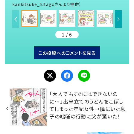
kankitsuke_futagoさんより提供）
1 / 6
この投稿へのコメントを見る
「大人でもすぐにはできないの
に…」出来立てのうどんをこぼし
てしまった年配女性→隣にいた息
子の咄嗟の行動に父が驚いた！