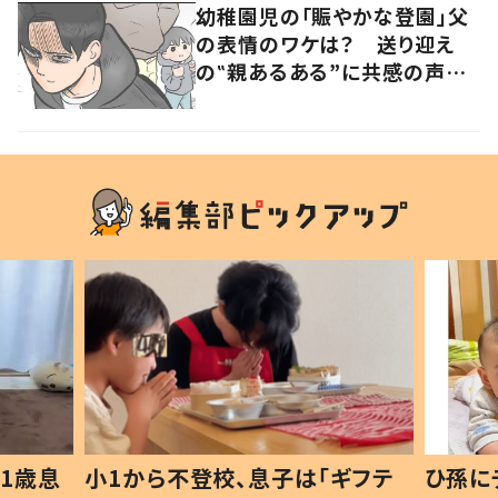
幼稚園児の「賑やかな登園」父
の表情のワケは？ 送り迎え
の‟親あるある”に共感の声集
まる！
1歳息
小1から不登校、息子は「ギフテ
ひ孫に