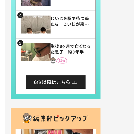
賛したお弁当に「美
味しそう」「お弁当す
ごい」
じいじを駅で待つ孫
たち じいじが来た
瞬間…！？「じいじイ
ケメン」「デレッデレ」
「嬉しくて可愛くてた
生後8ヶ月で亡くなっ
まらない」「幸せにな
た息子 約3年半
れる」
後、当時の妻の日記
に書いてあった本音
とは
6位以降はこちら