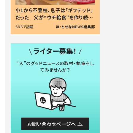
小1から不登校、息子は「ギフテッド」
だった 父が“ウチ給食”を作り続け
る理由とは #令和の親 #令和の子
SNSで話題
ほ・とせなNEWS編集部
ライター募集！
“人”のグッドニュースの取材・執筆をし
てみませんか？
お問い合わせページへ