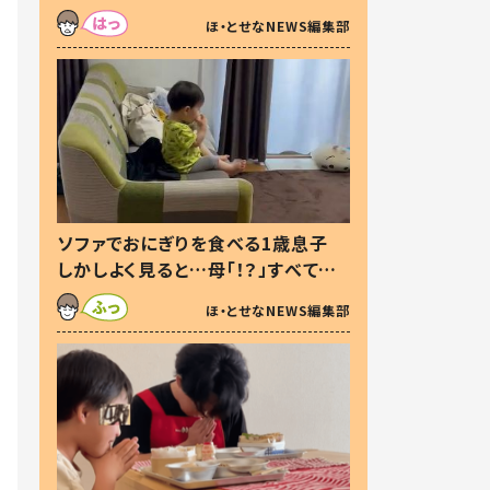
た本音とは
ほ・とせなNEWS編集部
ソファでおにぎりを食べる1歳息子
しかしよく見ると…母「！？」すべてを
察した母の投稿に「可愛いから許
ほ・とせなNEWS編集部
す！」「現行犯〜」