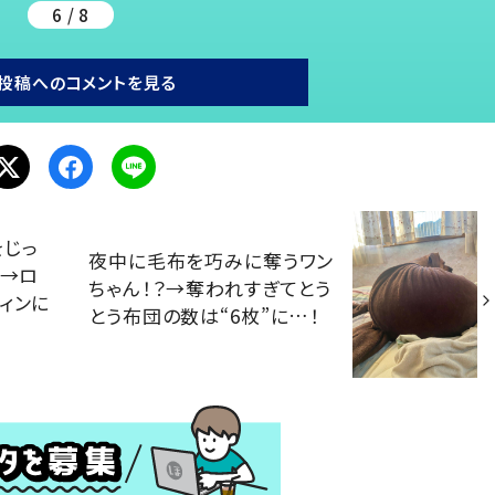
6 / 8
投稿へのコメントを見る
をじっ
夜中に毛布を巧みに奪うワン
？→ロ
ちゃん！？→奪われすぎてとう
ィンに
とう布団の数は“6枚”に…！