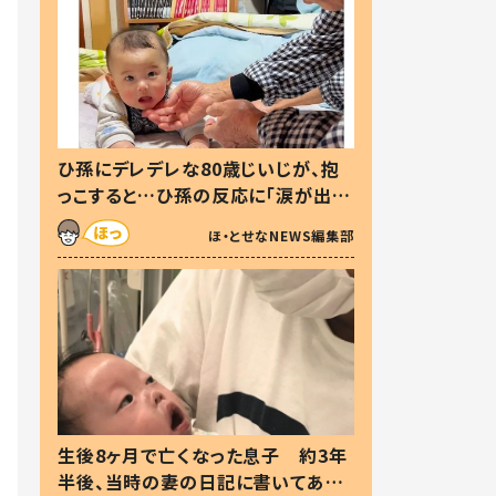
ひ孫にデレデレな80歳じいじが、抱
っこすると…ひ孫の反応に「涙が出ま
した」「可愛くて仕方ない」
ほ・とせなNEWS編集部
生後8ヶ月で亡くなった息子 約3年
半後、当時の妻の日記に書いてあっ