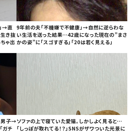
」→直
9年前の夫「不機嫌で不健康」→自然に逆らわな
「生き抜
い生活を送った結果…42歳になった現在の”まさ
っちゃ出
かの姿”に「スゴすぎる」「20は若く見える」
1男子→
ソファの上で寝ていた愛猫。しかしよく見ると…
「ガチ
「しっぽが取れてる！？」SNSがザワついた光景に