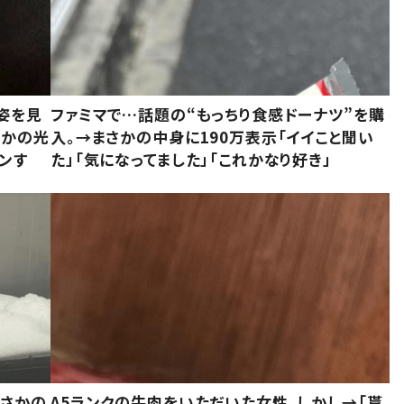
姿を見
ファミマで…話題の“もっちり食感ドーナツ”を購
さかの光
入。→まさかの中身に190万表示「イイこと聞い
ンす
た」「気になってました」「これかなり好き」
まさかの
A5ランクの牛肉をいただいた女性。しかし→「貰