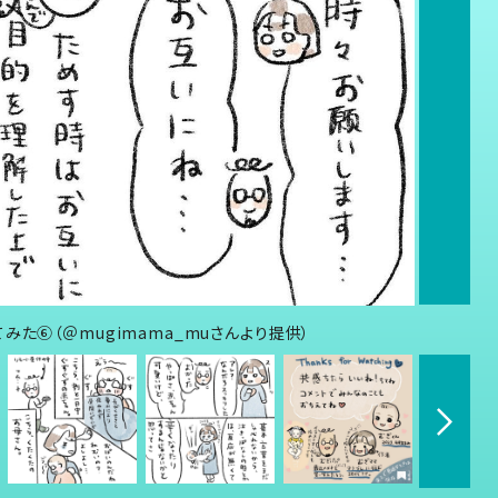
た⑥（＠mugimama_muさんより提供）