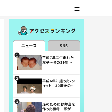
ニュース
SNS
平成7年に生まれた
双子…その29年後
の姿に「漫画みたい」
「素敵すぎる」
平成6年に撮った2シ
ョット 30年後の姿
に…「美男美女」「こ
んな夫婦になりた
い」
孫のためにお弁当を
作った祖母 孫が絶