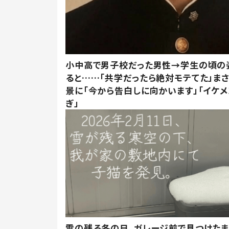
小中高で男子校だった男性→学生の頃の
ると……「共学だったら絶対モテてた」ま
景に「今から告白しに向かいます」「イケメ
ぎ」
雪の残る冬の日、ガレージ前で見つけた