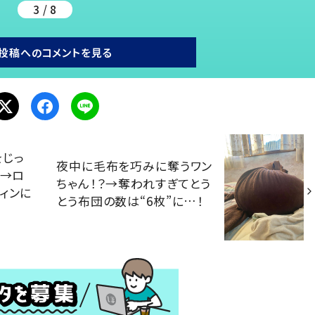
3 / 8
投稿へのコメントを見る
をじっ
夜中に毛布を巧みに奪うワン
？→ロ
ちゃん！？→奪われすぎてとう
ィンに
とう布団の数は“6枚”に…！