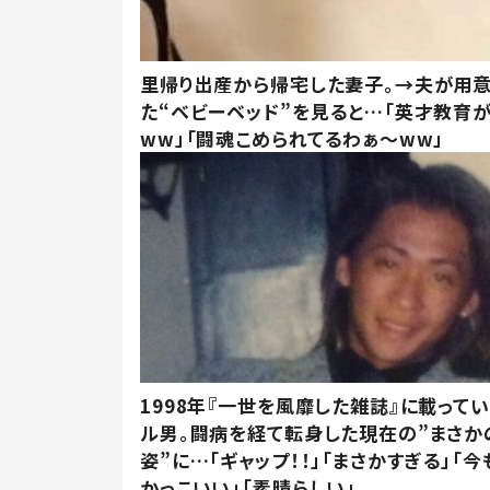
里帰り出産から帰宅した妻子。→夫が用
た“ベビーベッド”を見ると…「英才教育
ww」「闘魂こめられてるわぁ～ww」
1998年『一世を風靡した雑誌』に載って
ル男。闘病を経て転身した現在の”まさか
姿”に…「ギャップ！！」「まさかすぎる」「
かっこいい」「素晴らしい」