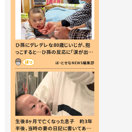
ひ孫にデレデレな80歳じいじが、抱
っこすると…ひ孫の反応に「涙が出ま
した」「可愛くて仕方ない」
ほ・とせなNEWS編集部
生後8ヶ月で亡くなった息子 約3年
半後、当時の妻の日記に書いてあっ