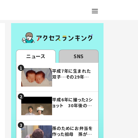
ニュース
SNS
平成7年に生まれた
双子…その29年後
の姿に「漫画みたい」
「素敵すぎる」
平成6年に撮った2シ
ョット 30年後の姿
に…「美男美女」「こ
んな夫婦になりた
い」
孫のためにお弁当を
作った祖母 孫が絶