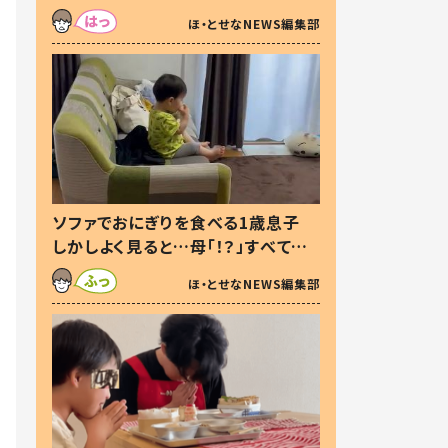
た本音とは
ほ・とせなNEWS編集部
ソファでおにぎりを食べる1歳息子
しかしよく見ると…母「！？」すべてを
察した母の投稿に「可愛いから許
ほ・とせなNEWS編集部
す！」「現行犯〜」