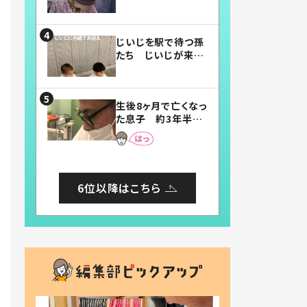
賛したお弁当に「美
味しそう」「お弁当す
ごい」
じいじを駅で待つ孫
たち じいじが来た
瞬間…！？「じいじイ
ケメン」「デレッデレ」
「嬉しくて可愛くてた
生後8ヶ月で亡くなっ
まらない」「幸せにな
た息子 約3年半
れる」
後、当時の妻の日記
に書いてあった本音
とは
6位以降はこちら