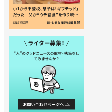
小1から不登校、息子は「ギフテッド」
だった 父が“ウチ給食”を作り続け
る理由とは #令和の親 #令和の子
SNSで話題
ほ・とせなNEWS編集部
ライター募集！
“人”のグッドニュースの取材・執筆をし
てみませんか？
お問い合わせページへ