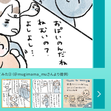
た②（＠mugimama_muさんより提供）