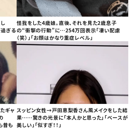
意し
怪我をした4歳娘。直後、それを見た2歳息子
が過ぎる
の“衝撃の行動”に…254万回表示「凄い配慮
（笑）」「お顔はかなり重症レベル」
いたギャ
スッピン女性→戸田恵梨香さん風メイクをした結
の
果……驚きの光景に「本人かと思った」「ベースが
今も昔も
美しい」「似すぎ！！」