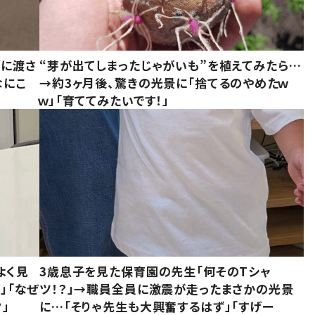
別に渡さ
“芽が出てしまったじゃがいも”を植えてみたら…
なにこ
→約3ヶ月後、驚きの光景に「捨てるのやめたｗ
ｗ」「育ててみたいです！」
よく見
3歳息子を見た保育園の先生「何そのTシャ
」「なぜ
ツ！？」→職員全員に激震が走ったまさかの光景
」
に…「そりゃ先生も大興奮するはず」「すげー