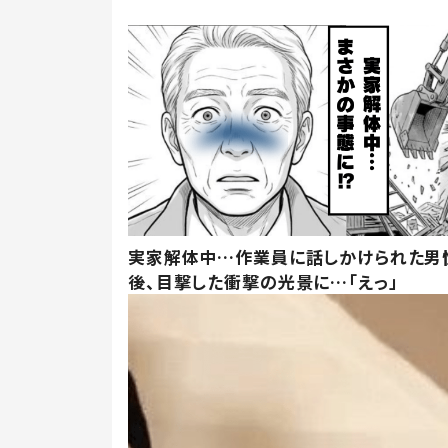
実家解体中…作業員に話しかけられた男
後、目撃した衝撃の光景に…「えっ」