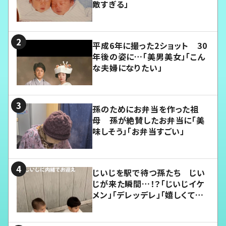
敵すぎる」
平成6年に撮った2ショット 30
年後の姿に…「美男美女」「こん
な夫婦になりたい」
孫のためにお弁当を作った祖
母 孫が絶賛したお弁当に「美
味しそう」「お弁当すごい」
じいじを駅で待つ孫たち じい
じが来た瞬間…！？「じいじイケ
メン」「デレッデレ」「嬉しくて可
愛くてたまらない」「幸せになれ
る」