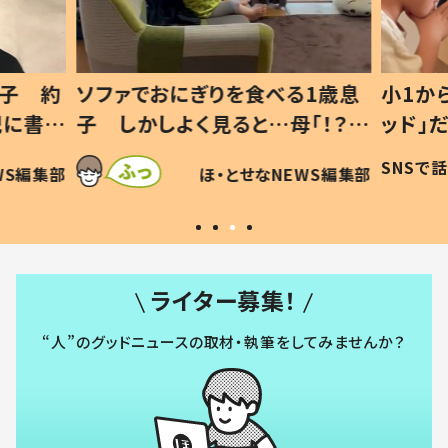
1歳息
小1から不登校、息子は「ギフテ
ひ孫に
「！？」
ッド」だった 父が“ウチ給食”を
が、抱
に「可愛
作り続ける理由とは #令和の親
「涙が
SNSで話題
ほ・とせなNEWS編集部
WS編集部
#令和の子
い」
ライター募集！
“人”のグッドニュースの取材・執筆をしてみませんか？