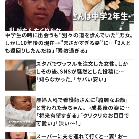
中学生の時に出会うも“別々の道を歩んでいた”男女。
しかし10年後の現在→”まさかすぎる姿”に…「2人と
も遠回りしたんだね」「素敵過ぎる」
スタバでワッフルを注文した女性。しか
しその後、SNSが騒然とした投稿に…
「知らなかった」「ヤバい安い」
産婦人科で看護師さんに「綺麗なお顔」
と言われた赤ちゃん。→成長後の姿に…
「将来有望すぎる」「クリクリのお目目で
可愛い」「渋い～！」
スーパーに夫を連れて行くと…妻「おー