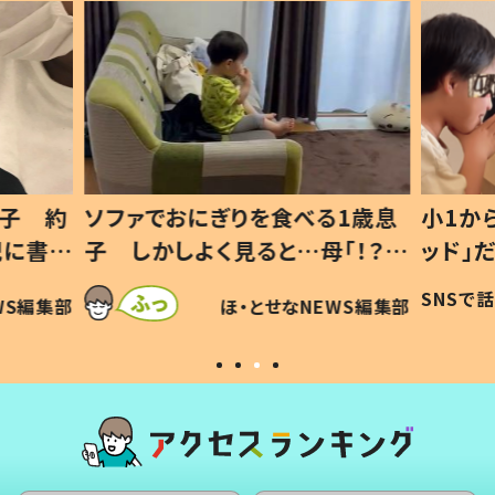
1歳息
小1から不登校、息子は「ギフテ
ひ孫に
「！？」
ッド」だった 父が“ウチ給食”を
が、抱
に「可愛
作り続ける理由とは #令和の親
「涙が
SNSで話題
ほ・とせなNEWS編集部
WS編集部
#令和の子
い」