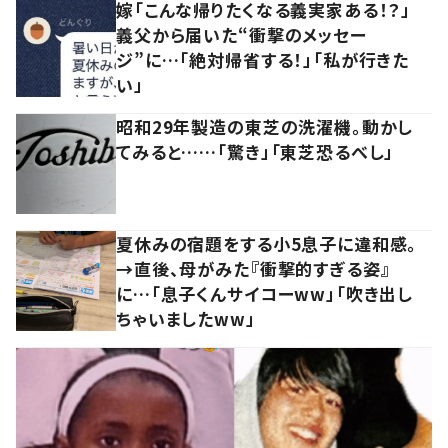
嫁「こんな帰りたくなる義実家ある！？」
義父から届いた“衝撃のメッセー
ジ”に…「絶対帰省する！」「私が行きた
い」
昭和29年製造の東芝の洗濯機。動かし
てみると……「驚き」「東芝恐るべし」
夏休みの宿題をする小5息子に違和感。
→直後、母がみた『衝撃的すぎる姿』
に…「息子くんサイコーww」「吹き出し
ちゃいましたww」