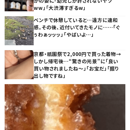
かの姿に「幼児しか許されないヤツ
ww」「大渋滞すぎるw」
ベンチで休憩していると…遠方に違和
感。その後、近付いてきたモノに……「ぐ
ぅわぁッッッ」「やばいよ…」
京都・祇園祭で2,000円で買った着物→
しかし帰宅後…“驚きの光景”に「良い
買い物されましたね～」「お宝だ」「掘り
出し物ですね」