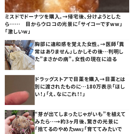
ミスドでドーナツを購入。→帰宅後、分けようとした
ら…… 目からウロコの光景に「サイコーですww」
「激しいw」
胸部に違和感を覚えた女性。→医師「異
常はありません」しかしその後…判明し
た”まさかの病”。女性の現在に迫る
ドラッグストアで目薬を購入→目薬とは
別に渡されたものに…180万表示「ほし
い！」「え、なにこれ！！」
“芽が出てしまったじゃがいも”を植えて
みたら…→約3ヶ月後、驚きの光景に
「捨てるのやめたｗｗ」「育ててみたいで