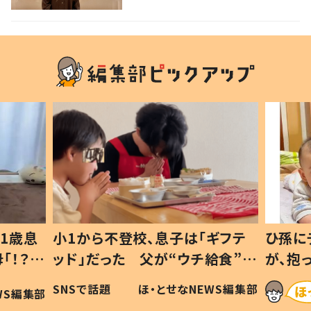
えたいメッセージ
1歳息
小1から不登校、息子は「ギフテ
ひ孫に
「！？」
ッド」だった 父が“ウチ給食”を
が、抱
に「可愛
作り続ける理由とは #令和の親
「涙が
SNSで話題
ほ・とせなNEWS編集部
WS編集部
#令和の子
い」