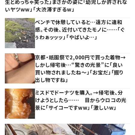
生とめっちゃ笑った」まさかの姿に「幼児しか許されな
いヤツww」「大渋滞すぎるw」
ベンチで休憩していると…遠方に違和
感。その後、近付いてきたモノに……「ぐ
ぅわぁッッッ」「やばいよ…」
京都・祇園祭で2,000円で買った着物→
しかし帰宅後…“驚きの光景”に「良い
買い物されましたね～」「お宝だ」「掘り
出し物ですね」
ミスドでドーナツを購入。→帰宅後、分
けようとしたら…… 目からウロコの光
景に「サイコーですww」「激しいw」