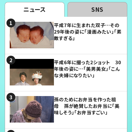
ニュース
SNS
平成7年に生まれた双子…その
29年後の姿に「漫画みたい」「素
敵すぎる」
平成6年に撮った2ショット 30
年後の姿に…「美男美女」「こん
な夫婦になりたい」
孫のためにお弁当を作った祖
母 孫が絶賛したお弁当に「美
味しそう」「お弁当すごい」