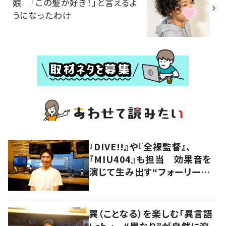
娘 「この髪が好き！」と言えるよ
うになったわけ
『DIVE!!』や『全裸監督』、
『MIU404』も担当 効果音を
演じて生み出す“フォーリーア
ーティスト“の職人技
異（ことなる）を楽しむ「異言語