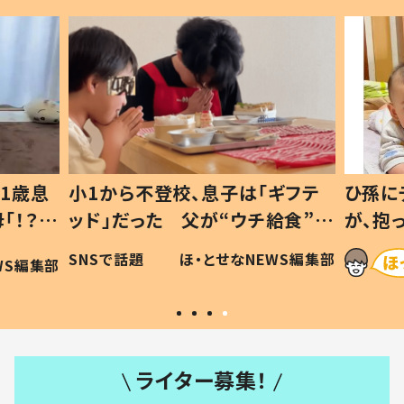
1歳息
小1から不登校、息子は「ギフテ
ひ孫に
「！？」
ッド」だった 父が“ウチ給食”を
が、抱
に「可愛
作り続ける理由とは #令和の親
「涙が
SNSで話題
ほ・とせなNEWS編集部
WS編集部
#令和の子
い」
ライター募集！