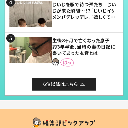
じいじを駅で待つ孫たち じい
じが来た瞬間…！？「じいじイケ
メン」「デレッデレ」「嬉しくて可
愛くてたまらない」「幸せになれ
る」
生後8ヶ月で亡くなった息子
約3年半後、当時の妻の日記に
書いてあった本音とは
6位以降はこちら