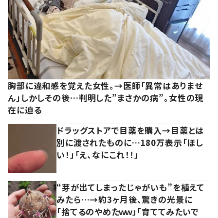
胸部に違和感を覚えた女性。→医師「異常はありませ
ん」しかしその後…判明した”まさかの病”。女性の現
在に迫る
ドラッグストアで目薬を購入→目薬とは
別に渡されたものに…180万表示「ほし
い！」「え、なにこれ！！」
“芽が出てしまったじゃがいも”を植えて
みたら…→約3ヶ月後、驚きの光景に
「捨てるのやめたｗｗ」「育ててみたいで