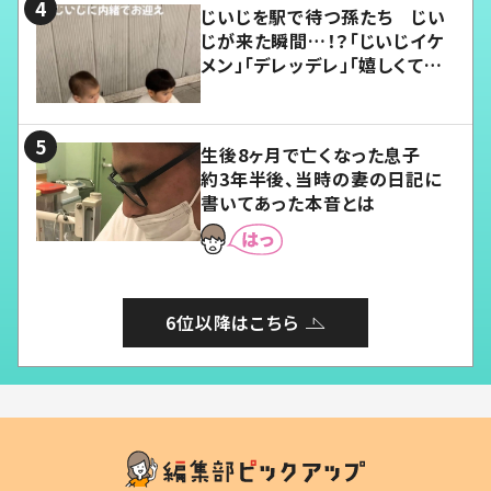
じいじを駅で待つ孫たち じい
じが来た瞬間…！？「じいじイケ
メン」「デレッデレ」「嬉しくて可
愛くてたまらない」「幸せになれ
る」
生後8ヶ月で亡くなった息子
約3年半後、当時の妻の日記に
書いてあった本音とは
6位以降はこちら