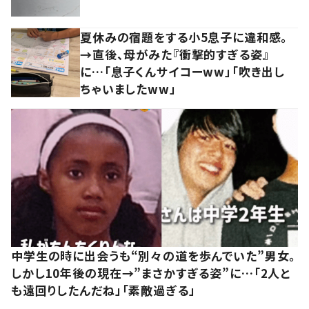
夏休みの宿題をする小5息子に違和感。
→直後、母がみた『衝撃的すぎる姿』
に…「息子くんサイコーww」「吹き出し
ちゃいましたww」
中学生の時に出会うも“別々の道を歩んでいた”男女。
しかし10年後の現在→”まさかすぎる姿”に…「2人と
も遠回りしたんだね」「素敵過ぎる」