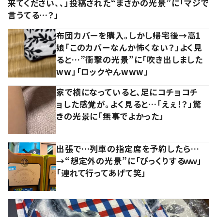
来てください、、」投稿された“まさかの光景”に「マジで
言うてる…？」
布団カバーを購入。しかし帰宅後→高1
娘「このカバーなんか怖くない？」よく見
ると…”衝撃の光景”に「吹き出しました
ww」「ロックやんwww」
家で横になっていると、足にコチョコチ
ョした感覚が。よく見ると…「えぇ！？」驚
きの光景に「無事でよかった」
出張で…列車の指定席を予約したら…
→“想定外の光景”に「びっくりするｗｗ」
「連れて行ってあげて笑」