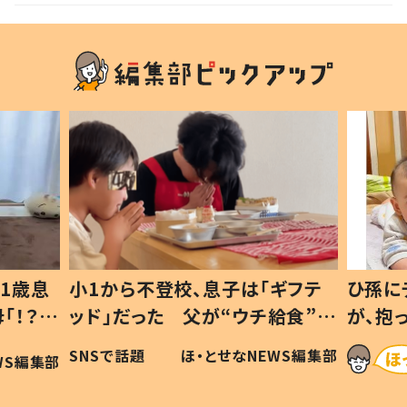
1歳息
小1から不登校、息子は「ギフテ
ひ孫に
「！？」
ッド」だった 父が“ウチ給食”を
が、抱
に「可愛
作り続ける理由とは #令和の親
「涙が
SNSで話題
ほ・とせなNEWS編集部
WS編集部
#令和の子
い」