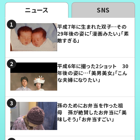
ニュース
SNS
平成7年に生まれた双子…その
29年後の姿に「漫画みたい」「素
敵すぎる」
平成6年に撮った2ショット 30
年後の姿に…「美男美女」「こん
な夫婦になりたい」
孫のためにお弁当を作った祖
母 孫が絶賛したお弁当に「美
味しそう」「お弁当すごい」