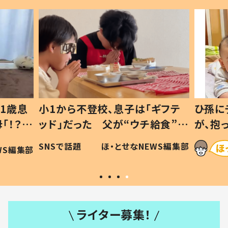
1歳息
小1から不登校、息子は「ギフテ
ひ孫に
「！？」
ッド」だった 父が“ウチ給食”を
が、抱
に「可愛
作り続ける理由とは #令和の親
「涙が
SNSで話題
ほ・とせなNEWS編集部
WS編集部
#令和の子
い」
ライター募集！