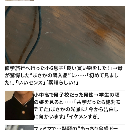
修学旅行へ行った小6息子「良い買い物をした！」→母
が驚愕した“まさかの購入品”に……「初めて見まし
た！」「いいセンス」「素晴らしい！」
小中高で男子校だった男性→学生の頃
の姿を見ると……「共学だったら絶対モ
テてた」まさかの光景に「今から告白し
に向かいます」「イケメンすぎ」
ファミマで…話題の“もっちり食感ドー