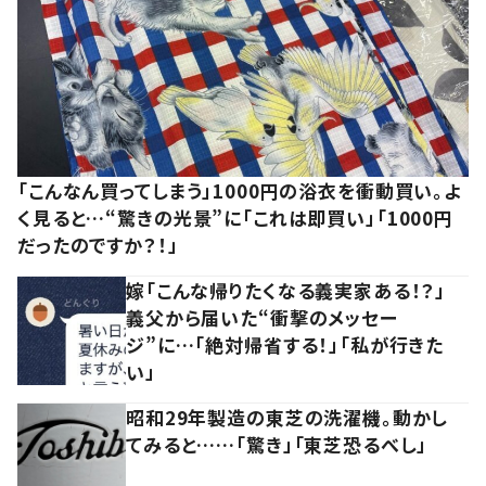
「こんなん買ってしまう」1000円の浴衣を衝動買い。よ
く見ると…“驚きの光景”に「これは即買い」「1000円
だったのですか？！」
嫁「こんな帰りたくなる義実家ある！？」
義父から届いた“衝撃のメッセー
ジ”に…「絶対帰省する！」「私が行きた
い」
昭和29年製造の東芝の洗濯機。動かし
てみると……「驚き」「東芝恐るべし」