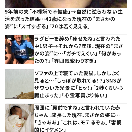
9年前の夫「不機嫌で不健康」→自然に逆らわない生
活を送った結果…42歳になった現在の”まさかの
姿”に「スゴすぎる」「20は若く見える」
ラグビーを辞め「痩せたね」と言われた
中1男子→それから7年後、現在の“まさ
かの姿”に…「ガチでえぐい」「何があっ
たの？」「雰囲気変わりすぎ」
ソファの上で寝ていた愛猫。しかしよく
見ると…「しっぽが取れてる！？」SNSが
ザワついた光景に「ヒッ！」「2秒くらい心
臓止まった」「心霊写真より怖い」
周囲に「男前ですね」と言われていた赤
ちゃん。成長した現在、まさかの姿に…
「きゃああ」「これは、モテるぞぉ」「客観
的にイケメン」