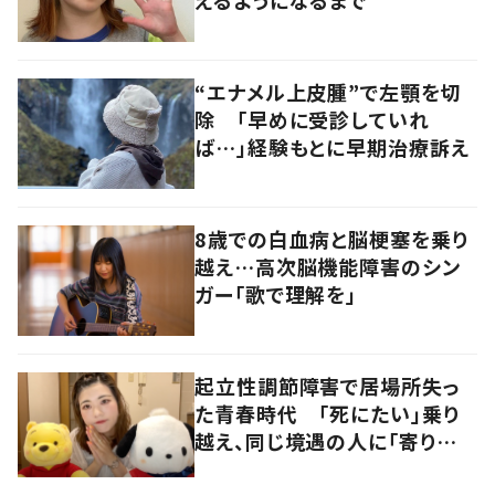
えるようになるまで
“エナメル上皮腫”で左顎を切
除 「早めに受診していれ
ば…」経験もとに早期治療訴え
8歳での白血病と脳梗塞を乗り
越え…高次脳機能障害のシン
ガー「歌で理解を」
起立性調節障害で居場所失っ
た青春時代 「死にたい」乗り
越え、同じ境遇の人に「寄り添
いたい」