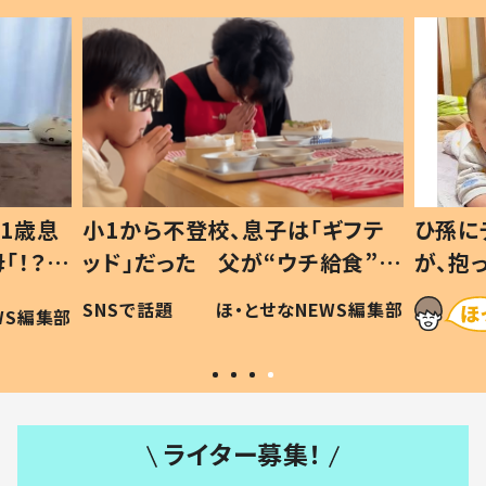
1歳息
小1から不登校、息子は「ギフテ
ひ孫に
「！？」
ッド」だった 父が“ウチ給食”を
が、抱
に「可愛
作り続ける理由とは #令和の親
「涙が
SNSで話題
ほ・とせなNEWS編集部
WS編集部
#令和の子
い」
ライター募集！