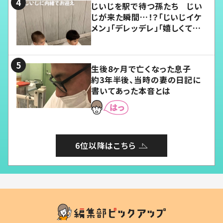
じいじを駅で待つ孫たち じい
じが来た瞬間…！？「じいじイケ
メン」「デレッデレ」「嬉しくて可
愛くてたまらない」「幸せになれ
る」
生後8ヶ月で亡くなった息子
約3年半後、当時の妻の日記に
書いてあった本音とは
6位以降はこちら