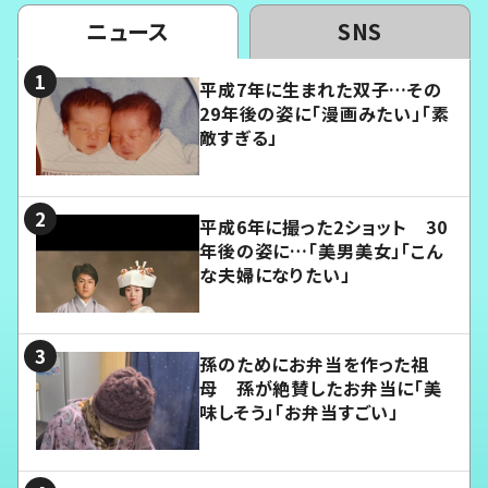
ニュース
SNS
平成7年に生まれた双子…その
29年後の姿に「漫画みたい」「素
敵すぎる」
平成6年に撮った2ショット 30
年後の姿に…「美男美女」「こん
な夫婦になりたい」
孫のためにお弁当を作った祖
母 孫が絶賛したお弁当に「美
味しそう」「お弁当すごい」