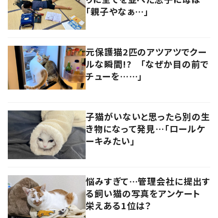
「親子やなぁ…」
元保護猫2匹のアツアツでクー
ルな瞬間!? 「なぜか目の前で
チューを……」
子猫がいないと思ったら別の生
き物になって発見…「ロールケ
ーキみたい」
悩みすぎて…管理会社に提出す
る飼い猫の写真をアンケート
栄えある1位は？