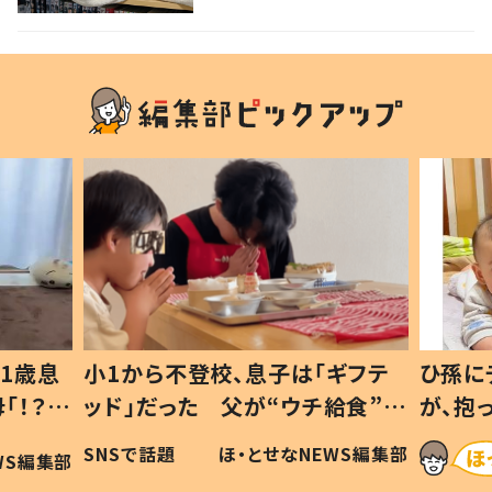
1歳息
小1から不登校、息子は「ギフテ
ひ孫に
「！？」
ッド」だった 父が“ウチ給食”を
が、抱
に「可愛
作り続ける理由とは #令和の親
「涙が
SNSで話題
ほ・とせなNEWS編集部
WS編集部
#令和の子
い」