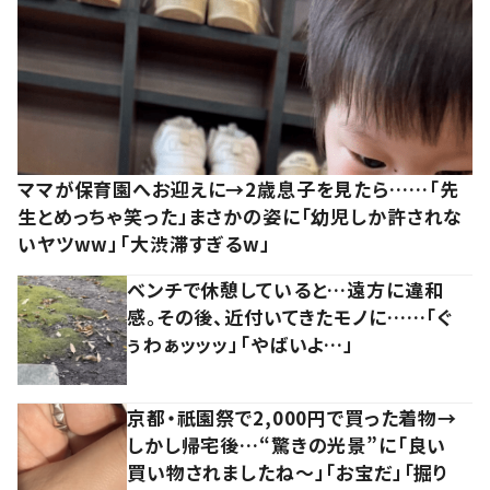
ママが保育園へお迎えに→2歳息子を見たら……「先
生とめっちゃ笑った」まさかの姿に「幼児しか許されな
いヤツww」「大渋滞すぎるw」
ベンチで休憩していると…遠方に違和
感。その後、近付いてきたモノに……「ぐ
ぅわぁッッッ」「やばいよ…」
京都・祇園祭で2,000円で買った着物→
しかし帰宅後…“驚きの光景”に「良い
買い物されましたね～」「お宝だ」「掘り