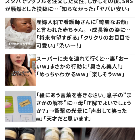
スタバでワッフルを注文した女性。しかしその後、SNS
が騒然とした投稿に…「知らなかった」「ヤバい安い」
産婦人科で看護師さんに「綺麗なお顔」
と言われた赤ちゃん。→成長後の姿に…
「将来有望すぎる」「クリクリのお目目で
可愛い」「渋い～！」
スーパーに夫を連れて行くと…妻「おー
いw」まさかの行動に「奥さん美人！」
「めっちゃわかるww」「楽しそうww」
「絵にあう言葉を書きなさい」息子の”ま
さかの解答”に…母「正解でよいでしょう
か？」→衝撃の光景に「声出して笑った
ｗ」「天才だと思います」