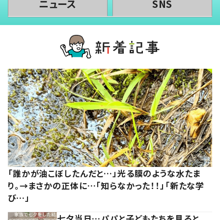
ニュース
SNS
「誰かが油こぼしたんだと…」光る膜のような水たま
り。→まさかの正体に…「知らなかった！！」「新たな学
び…」
七夕当日…パパと子どもたちを見ると