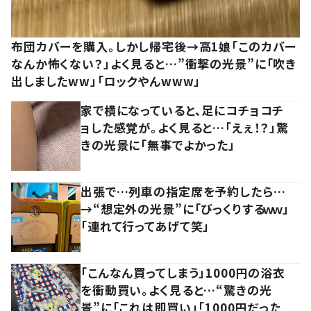
布団カバーを購入。しかし帰宅後→高1娘「このカバー
なんか怖くない？」よく見ると…”衝撃の光景”に「吹き
出しましたww」「ロックやんwww」
家で横になっていると、足にコチョコチ
ョした感覚が。よく見ると…「えぇ！？」驚
きの光景に「無事でよかった」
出張で…列車の指定席を予約したら…
→“想定外の光景”に「びっくりするｗｗ」
「連れて行ってあげて笑」
「こんなん買ってしまう」1000円の浴衣
を衝動買い。よく見ると…“驚きの光
景”に「これは即買い」「1000円だった