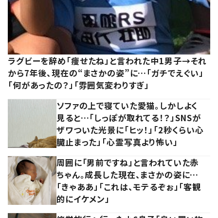
ラグビーを辞め「痩せたね」と言われた中1男子→それ
から7年後、現在の“まさかの姿”に…「ガチでえぐい」
「何があったの？」「雰囲気変わりすぎ」
ソファの上で寝ていた愛猫。しかしよく
見ると…「しっぽが取れてる！？」SNSが
ザワついた光景に「ヒッ！」「2秒くらい心
臓止まった」「心霊写真より怖い」
周囲に「男前ですね」と言われていた赤
ちゃん。成長した現在、まさかの姿に…
「きゃああ」「これは、モテるぞぉ」「客観
的にイケメン」