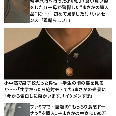
修学旅行へ行った小6息子「良い買い物
をした！」→母が驚愕した“まさかの購入
品”に……「初めて見ました！」「いいセ
ンス」「素晴らしい！」
小中高で男子校だった男性→学生の頃の姿を見る
と……「共学だったら絶対モテてた」まさかの光景に
「今から告白しに向かいます」「イケメンすぎ」
ファミマで…話題の“もっちり食感ドー
ナツ”を購入。→まさかの中身に190万