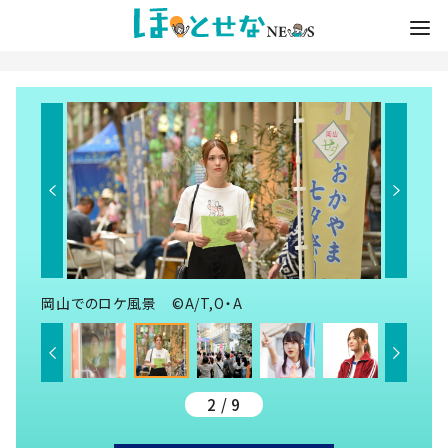
岡山でのロケ風景 ©A/T,O・A
2 / 9