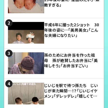
敵すぎる」
平成6年に撮った2ショット 30
年後の姿に…「美男美女」「こん
な夫婦になりたい」
孫のためにお弁当を作った祖
母 孫が絶賛したお弁当に「美
味しそう」「お弁当すごい」
じいじを駅で待つ孫たち じい
じが来た瞬間…！？「じいじイケ
メン」「デレッデレ」「嬉しくて可
愛くてたまらない」「幸せになれ
る」