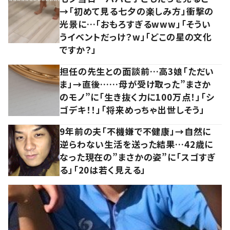
→「初めて見る七夕の楽しみ方」衝撃の
光景に…「おもろすぎるwww」「そうい
うイベントだっけ？w」「どこの星の文化
ですか？」
担任の先生との面談前…高3娘「ただい
ま」→直後……母が受け取った”まさか
のモノ”に「生き抜く力に100万点！」「シ
ゴデキ！！」「将来めっちゃ出世しそう」
9年前の夫「不機嫌で不健康」→自然に
逆らわない生活を送った結果…42歳に
なった現在の”まさかの姿”に「スゴすぎ
る」「20は若く見える」