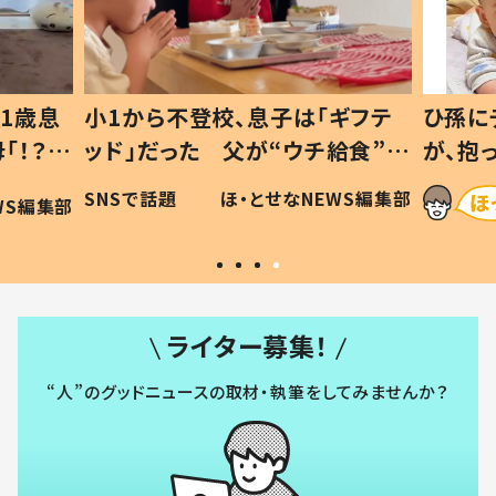
1歳息
小1から不登校、息子は「ギフテ
ひ孫に
「！？」
ッド」だった 父が“ウチ給食”を
が、抱
に「可愛
作り続ける理由とは #令和の親
「涙が
SNSで話題
ほ・とせなNEWS編集部
WS編集部
#令和の子
い」
ライター募集！
“人”のグッドニュースの取材・執筆をしてみませんか？