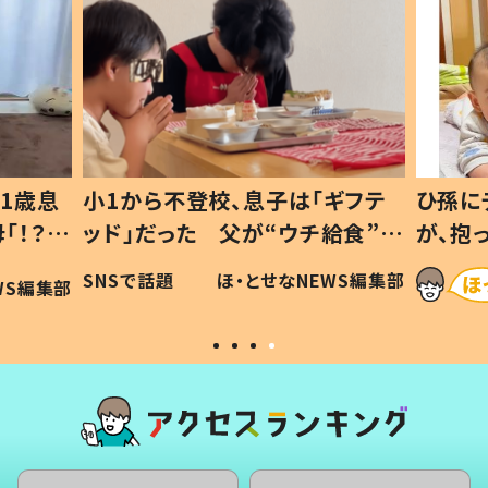
1歳息
小1から不登校、息子は「ギフテ
ひ孫に
「！？」
ッド」だった 父が“ウチ給食”を
が、抱
に「可愛
作り続ける理由とは #令和の親
「涙が
SNSで話題
ほ・とせなNEWS編集部
WS編集部
#令和の子
い」