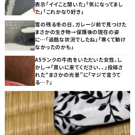
表示「イイこと聞いた」「気になってまし
た」「これかなり好き」
雪の残る冬の日、ガレージ前で見つけた
まさかの生き物→保護後の現在の姿
に…「過酷な状況でしたね」「寒くて動け
なかったのかも」
A5ランクの牛肉をいただいた女性。し
かし→「貰いに来てください、、」投稿さ
れた“まさかの光景”に「マジで言うて
る…？」