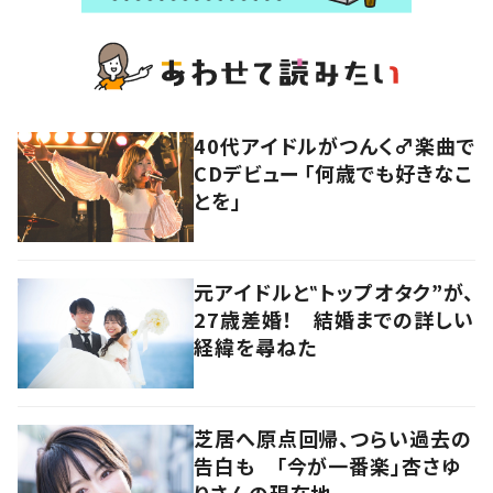
40代アイドルがつんく♂楽曲で
CDデビュー 「何歳でも好きなこ
とを」
元アイドルと‟トップオタク”が、
27歳差婚！ 結婚までの詳しい
経緯を尋ねた
芝居へ原点回帰、つらい過去の
告白も 「今が一番楽」杏さゆ
りさんの現在地