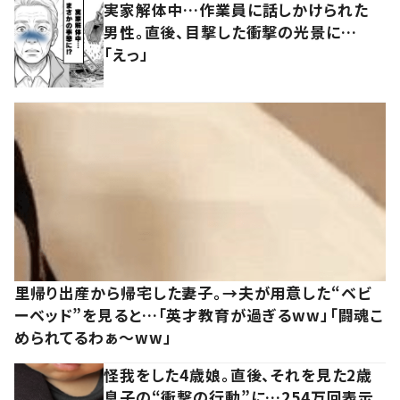
実家解体中…作業員に話しかけられた
男性。直後、目撃した衝撃の光景に…
「えっ」
里帰り出産から帰宅した妻子。→夫が用意した“ベビ
ーベッド”を見ると…「英才教育が過ぎるww」「闘魂こ
められてるわぁ～ww」
怪我をした4歳娘。直後、それを見た2歳
息子の“衝撃の行動”に…254万回表示