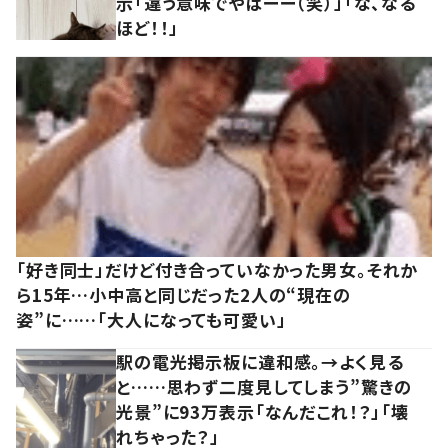
示「違う意味でやばーー（笑）」「な、なる
ほど！！」
「好き同士」だけど付き合っていなかった男女。それか
ら15年…小中高と同じだった2人の“現在の
姿”に……「大人になっても可愛い」
駅の電光掲示板に違和感。→よく見る
と……思わず二度見してしまう”驚きの
光景”に93万表示「なんだこれ！？」「壊
れちゃった？」