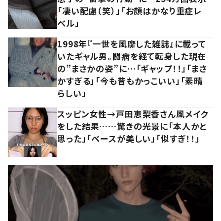
「凄い配慮（笑）」「お顔はかなり重症レ
ベル」
1998年『一世を風靡した雑誌』に載って
いたギャル男。闘病を経て転身した現在
の”まさかの姿”に…「ギャップ！！」「まさ
かすぎる」「今も昔もかっこいい」「素晴
らしい」
スッピン女性→戸田恵梨香さん風メイク
をした結果……驚きの光景に「本人かと
思った」「ベースが美しい」「似すぎ！！」