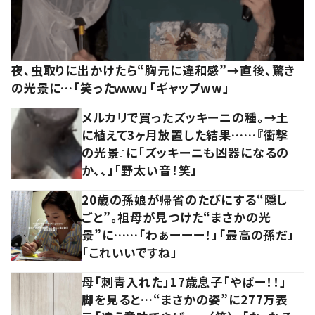
夜、虫取りに出かけたら“胸元に違和感”→直後、驚き
の光景に…「笑ったｗｗｗ」「ギャップww」
メルカリで買ったズッキーニの種。→土
に植えて3ヶ月放置した結果……『衝撃
の光景』に「ズッキーニも凶器になるの
か、、」「野太い音！笑」
20歳の孫娘が帰省のたびにする“隠し
ごと”。祖母が見つけた“まさかの光
景”に……「わぁーーー！」「最高の孫だ」
「これいいですね」
母「刺青入れた」17歳息子「やばー！！」
脚を見ると…“まさかの姿”に277万表