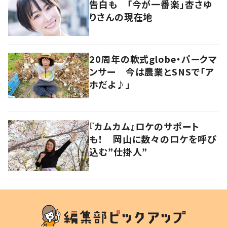
告白も 「今が一番楽」杏さゆ
りさんの現在地
20周年の軟式globe・パークマ
ンサー 今は農業とSNSで「ア
ホだよ♪」
『カムカム』ロケのサポート
も！ 岡山に数々のロケを呼び
込む”仕掛人”