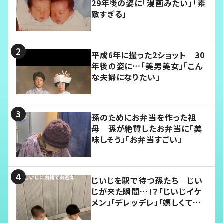
29年後の姿に「漫画みたい」「素
敵すぎる」
平成6年に撮った2ショット 30
年後の姿に…「美男美女」「こん
な夫婦になりたい」
孫のためにお弁当を作った祖
母 孫が絶賛したお弁当に「美
味しそう」「お弁当すごい」
じいじを駅で待つ孫たち じい
じが来た瞬間…！？「じいじイケ
メン」「デレッデレ」「嬉しくて可
愛くてたまらない」「幸せになれ