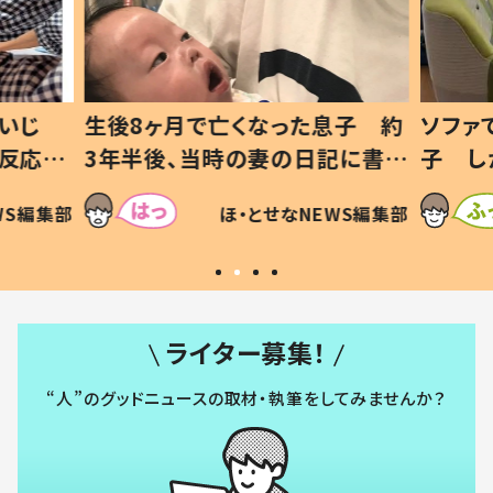
亡くなった息子 約
ソファでおにぎりを食べる1歳
時の妻の日記に書い
子 しかしよく見ると…母「！？
とは
すべてを察した母の投稿に「
ほ・とせなNEWS編集部
ほ・とせなNEWS編
いから許す！」「現行犯〜」
ライター募集！
“人”のグッドニュースの取材・執筆をしてみませんか？