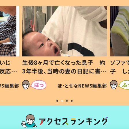
息子 約
ソファでおにぎりを食べる1歳息
小1
日記に書い
子 しかしよく見ると…母「！？」
ッド
すべてを察した母の投稿に「可愛
作り
SNS
EWS編集部
ほ・とせなNEWS編集部
いから許す！」「現行犯〜」
#令