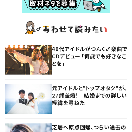
40代アイドルがつんく♂楽曲で
CDデビュー 「何歳でも好きなこ
とを」
元アイドルと‟トップオタク”が、
27歳差婚！ 結婚までの詳しい
経緯を尋ねた
芝居へ原点回帰、つらい過去の