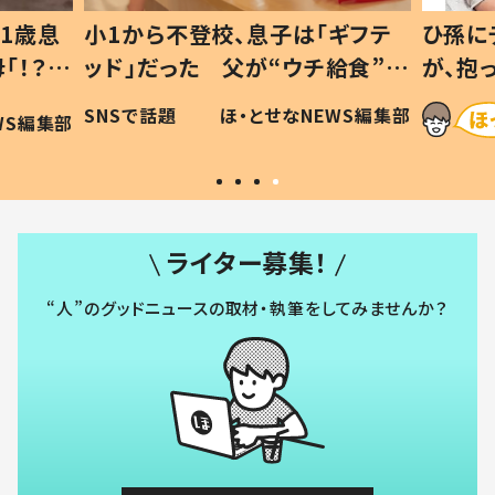
1歳息
小1から不登校、息子は「ギフテ
ひ孫に
「！？」
ッド」だった 父が“ウチ給食”を
が、抱
に「可愛
作り続ける理由とは #令和の親
「涙が
SNSで話題
ほ・とせなNEWS編集部
WS編集部
#令和の子
い」
ライター募集！
“人”のグッドニュースの取材・執筆をしてみませんか？