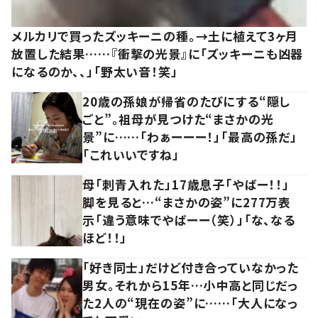
メルカリで買ったズッキーニの種。→土に植えて3ヶ月
放置した結果……『衝撃の光景』に「ズッキーニも凶器
になるのか、、」「野太い音！笑」
20歳の孫娘が帰省のたびにする“隠し
ごと”。祖母が見つけた“まさかの光
景”に……「わぁーーー！」「最高の孫だ」
「これいいですね」
母「刺青入れた」17歳息子「やばー！！」
脚を見ると…“まさかの姿”に277万表
示「違う意味でやばーー（笑）」「な、なる
ほど！！」
「好き同士」だけど付き合っていなかった
男女。それから15年…小中高と同じだっ
た2人の“現在の姿”に……「大人になっ