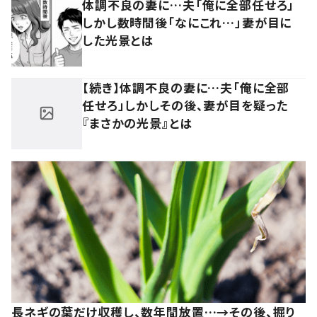
体調不良の妻に…夫「俺に全部任せろ」
しかし数時間後「なにこれ…」妻が目に
した光景とは
【続き】体調不良の妻に…夫「俺に全部
任せろ」しかしその後、妻が目を疑った
『まさかの光景』とは
長ネギの葉だけ収穫し、数年間放置…→その後、掘り