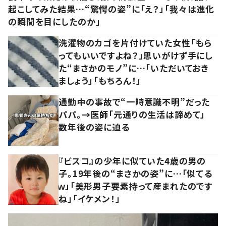
起こしてみた結果…“驚愕の姿”に「え？」「我々は進化
の瞬間を目にしたのか」
洗濯物のカゴを片付けていた女性「もら
ってもいいですよね？」思いがけず手にし
た“まさかのモノ”に…「いただいておき
ましょう」「もちろん！」
通勤中の事故で“一時意識不明”だった
パパ。→医師「元通りの生活は諦めて」
数年後の姿に迫る
『ビスコ』の少年に似ていた4歳の男の
子。19年後の“まさかの姿”に…「似てる
ｗ」「美形男子要素持って産まれたのです
ね」「イケメン！」