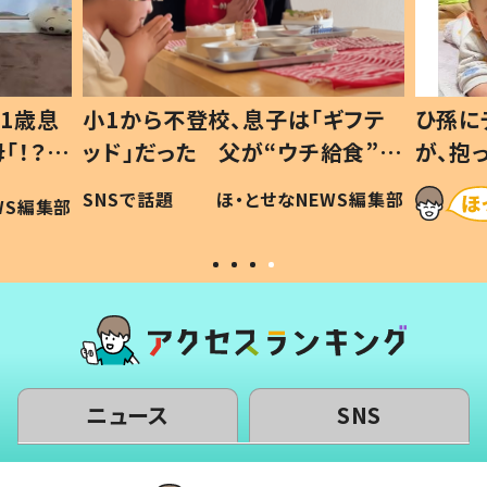
1歳息
小1から不登校、息子は「ギフテ
ひ孫に
「！？」
ッド」だった 父が“ウチ給食”を
が、抱
に「可愛
作り続ける理由とは #令和の親
「涙が
SNSで話題
ほ・とせなNEWS編集部
WS編集部
#令和の子
い」
ニュース
SNS