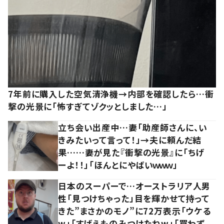
7年前に購入した空気清浄機→内部を確認したら…衝
撃の光景に「怖すぎてゾクッとしました…」
立ち会い出産中…妻「助産師さんに、い
きみたいって言って！」→夫に頼んだ結
果……妻が見た『衝撃の光景』に「ちげ
ーよ！！」「ほんとにやばいｗｗｗ」
日本のスーパーで…オーストラリア人男
性「見つけちゃった」目を輝かせて持って
きた”まさかのモノ”に72万表示「ウケる
w」「すげえものみつけたねw」「買わず