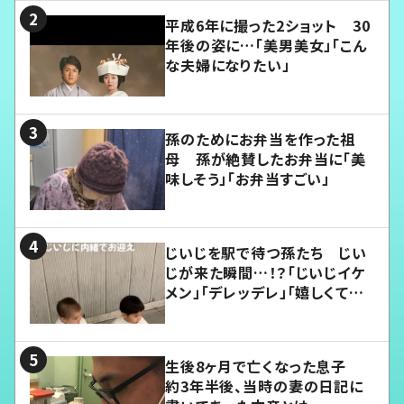
平成6年に撮った2ショット 30
年後の姿に…「美男美女」「こん
な夫婦になりたい」
孫のためにお弁当を作った祖
母 孫が絶賛したお弁当に「美
味しそう」「お弁当すごい」
じいじを駅で待つ孫たち じい
じが来た瞬間…！？「じいじイケ
メン」「デレッデレ」「嬉しくて可
愛くてたまらない」「幸せになれ
る」
生後8ヶ月で亡くなった息子
約3年半後、当時の妻の日記に