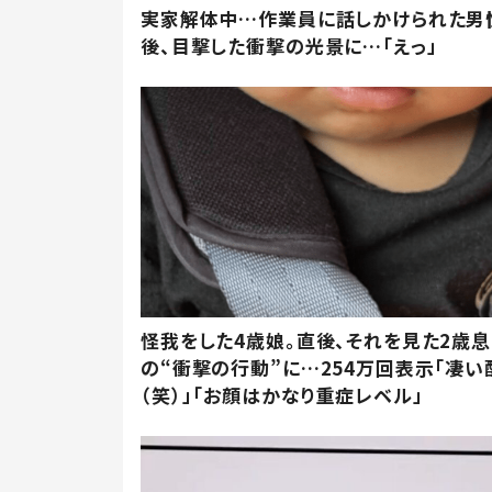
実家解体中…作業員に話しかけられた男
後、目撃した衝撃の光景に…「えっ」
怪我をした4歳娘。直後、それを見た2歳
の“衝撃の行動”に…254万回表示「凄い
（笑）」「お顔はかなり重症レベル」