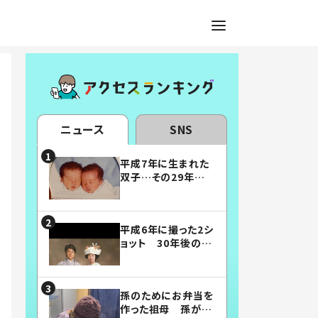
ニュース
SNS
平成7年に生まれた
双子…その29年後
の姿に「漫画みたい」
「素敵すぎる」
平成6年に撮った2シ
ョット 30年後の姿
に…「美男美女」「こ
んな夫婦になりた
い」
孫のためにお弁当を
作った祖母 孫が絶