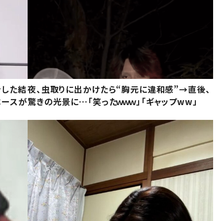
をした結
夜、虫取りに出かけたら“胸元に違和感”→直後、
ベースが
驚きの光景に…「笑ったｗｗｗ」「ギャップww」