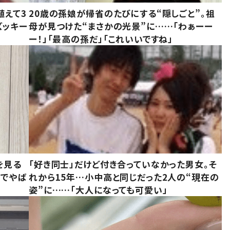
植えて3
20歳の孫娘が帰省のたびにする“隠しごと”。祖
ズッキー
母が見つけた“まさかの光景”に……「わぁーー
ー！」「最高の孫だ」「これいいですね」
を見る
「好き同士」だけど付き合っていなかった男女。そ
味でやば
れから15年…小中高と同じだった2人の“現在の
姿”に……「大人になっても可愛い」