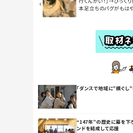
行くんかい！」→びっく
本足立ちのパグがもは
「ダンスで地域に”横ぐし
“147年”の歴史に幕を
ンドを結成して応援