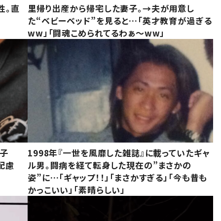
性。直
里帰り出産から帰宅した妻子。→夫が用意し
た“ベビーベッド”を見ると…「英才教育が過ぎる
ww」「闘魂こめられてるわぁ～ww」
息子
1998年『一世を風靡した雑誌』に載っていたギャ
配慮
ル男。闘病を経て転身した現在の”まさかの
姿”に…「ギャップ！！」「まさかすぎる」「今も昔も
かっこいい」「素晴らしい」