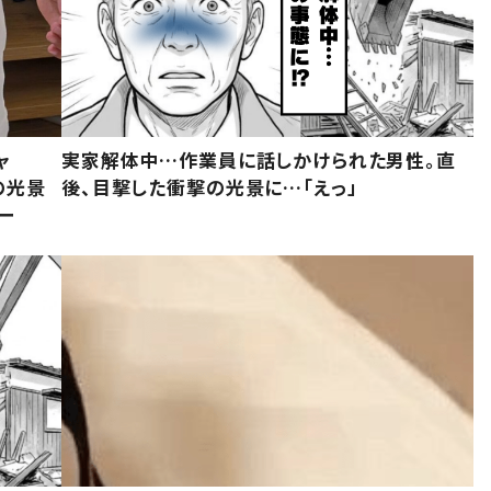
ャ
実家解体中…作業員に話しかけられた男性。直
の光景
後、目撃した衝撃の光景に…「えっ」
ー