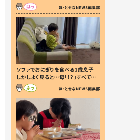
た本音とは
ほ・とせなNEWS編集部
ソファでおにぎりを食べる1歳息子
しかしよく見ると…母「！？」すべてを
察した母の投稿に「可愛いから許
ほ・とせなNEWS編集部
す！」「現行犯〜」