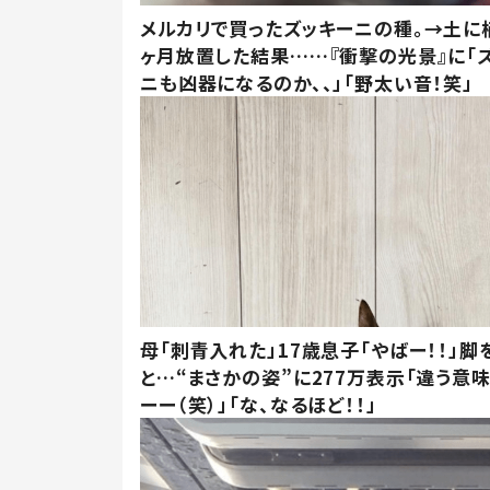
メルカリで買ったズッキーニの種。→土に
ヶ月放置した結果……『衝撃の光景』に「
ニも凶器になるのか、、」「野太い音！笑」
母「刺青入れた」17歳息子「やばー！！」脚
と…“まさかの姿”に277万表示「違う意
ーー（笑）」「な、なるほど！！」