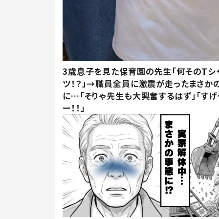
3歳息子を見た保育園の先生「何そのTシ
ツ！？」→職員全員に激震が走ったまさか
に…「そりゃ先生も大興奮するはず」「すげ
ー！！」