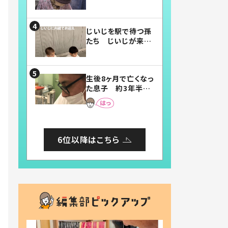
賛したお弁当に「美
味しそう」「お弁当す
ごい」
じいじを駅で待つ孫
たち じいじが来た
瞬間…！？「じいじイ
ケメン」「デレッデレ」
「嬉しくて可愛くてた
生後8ヶ月で亡くなっ
まらない」「幸せにな
た息子 約3年半
れる」
後、当時の妻の日記
に書いてあった本音
とは
6位以降はこちら