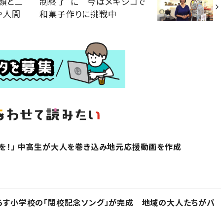
り顔と二
制終了”に 今はメキシコで
や人間
和菓子作りに挑戦中
”を！」 中高生が大人を巻き込み地元応援動画を作成
下ろす小学校の「閉校記念ソング」が完成 地域の大人たちがバ