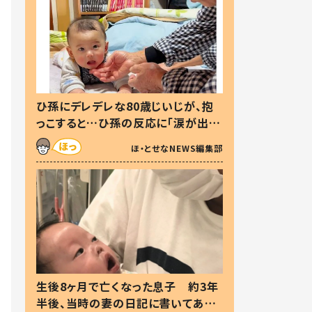
ひ孫にデレデレな80歳じいじが、抱
っこすると…ひ孫の反応に「涙が出ま
した」「可愛くて仕方ない」
ほ・とせなNEWS編集部
生後8ヶ月で亡くなった息子 約3年
半後、当時の妻の日記に書いてあっ