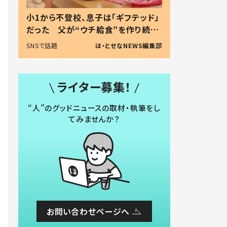
小1から不登校、息子は「ギフテッド」
だった 父が“ウチ給食”を作り続け
る理由とは #令和の親 #令和の子
SNSで話題
ほ・とせなNEWS編集部
ライター募集！
“人”のグッドニュースの取材・執筆をし
てみませんか？
お問い合わせページへ