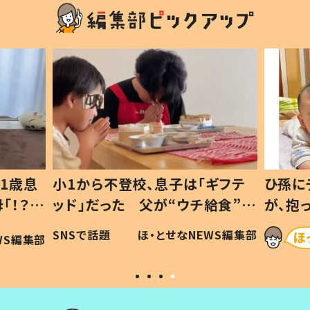
1歳息
小1から不登校、息子は「ギフテ
ひ孫に
「！？」
ッド」だった 父が“ウチ給食”を
が、抱
に「可愛
作り続ける理由とは #令和の親
「涙が
SNSで話題
ほ・とせなNEWS編集部
WS編集部
#令和の子
い」