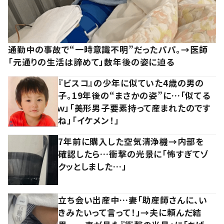
通勤中の事故で“一時意識不明”だったパパ。→医師
「元通りの生活は諦めて」数年後の姿に迫る
『ビスコ』の少年に似ていた4歳の男の
子。19年後の“まさかの姿”に…「似てる
ｗ」「美形男子要素持って産まれたのです
ね」「イケメン！」
7年前に購入した空気清浄機→内部を
確認したら…衝撃の光景に「怖すぎてゾ
クッとしました…」
立ち会い出産中…妻「助産師さんに、い
きみたいって言って！」→夫に頼んだ結