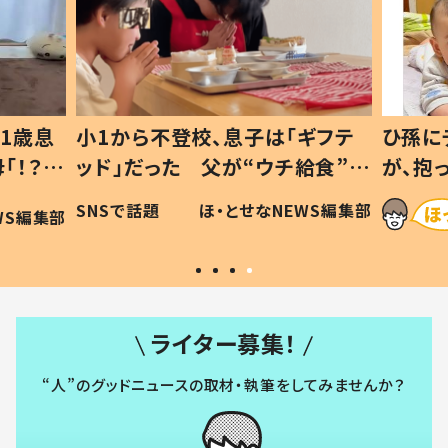
1歳息
小1から不登校、息子は「ギフテ
ひ孫に
「！？」
ッド」だった 父が“ウチ給食”を
が、抱
に「可愛
作り続ける理由とは #令和の親
「涙が
SNSで話題
ほ・とせなNEWS編集部
WS編集部
#令和の子
い」
ライター募集！
“人”のグッドニュースの取材・執筆をしてみませんか？