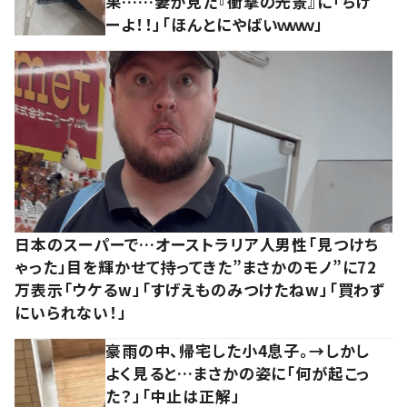
果……妻が見た『衝撃の光景』に「ちげ
ーよ！！」「ほんとにやばいｗｗｗ」
日本のスーパーで…オーストラリア人男性「見つけち
ゃった」目を輝かせて持ってきた”まさかのモノ”に72
万表示「ウケるw」「すげえものみつけたねw」「買わず
にいられない！」
豪雨の中、帰宅した小4息子。→しかし
よく見ると…まさかの姿に「何が起こっ
た？」「中止は正解」