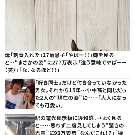
母「刺青入れた」17歳息子「やばー！！」脚を見る
と…“まさかの姿”に277万表示「違う意味でやばーー
（笑）」「な、なるほど！！」
「好き同士」だけど付き合っていなかった
男女。それから15年…小中高と同じだっ
た2人の“現在の姿”に……「大人になっ
ても可愛い」
駅の電光掲示板に違和感。→よく見る
と……思わず二度見してしまう”驚きの
光景”に93万表示「なんだこれ！？」「壊