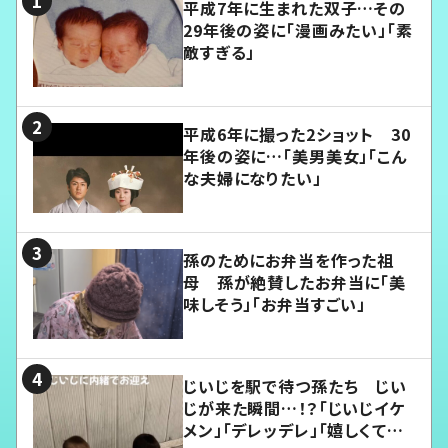
平成7年に生まれた双子…その
29年後の姿に「漫画みたい」「素
敵すぎる」
平成6年に撮った2ショット 30
年後の姿に…「美男美女」「こん
な夫婦になりたい」
孫のためにお弁当を作った祖
母 孫が絶賛したお弁当に「美
味しそう」「お弁当すごい」
じいじを駅で待つ孫たち じい
じが来た瞬間…！？「じいじイケ
メン」「デレッデレ」「嬉しくて可