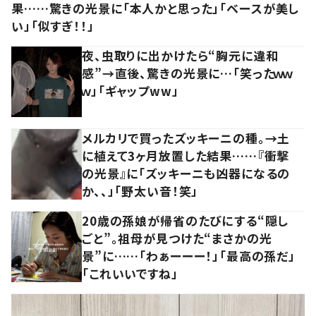
果……驚きの光景に「本人かと思った」「ベースが美し
い」「似すぎ！！」
夜、虫取りに出かけたら“胸元に違和
感”→直後、驚きの光景に…「笑ったｗｗ
ｗ」「ギャップww」
メルカリで買ったズッキーニの種。→土
に植えて3ヶ月放置した結果……『衝撃
の光景』に「ズッキーニも凶器になるの
か、、」「野太い音！笑」
20歳の孫娘が帰省のたびにする“隠し
ごと”。祖母が見つけた“まさかの光
景”に……「わぁーーー！」「最高の孫だ」
「これいいですね」