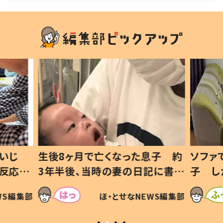
いじ
生後8ヶ月で亡くなった息子 約
ソファ
の反応に
3年半後、当時の妻の日記に書い
子 し
て仕方な
てあった本音とは
すべて
WS編集部
ほ・とせなNEWS編集部
いから