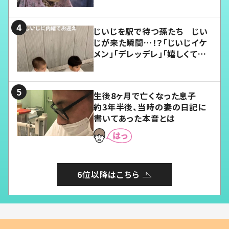
じいじを駅で待つ孫たち じい
じが来た瞬間…！？「じいじイケ
メン」「デレッデレ」「嬉しくて可
愛くてたまらない」「幸せになれ
る」
生後8ヶ月で亡くなった息子
約3年半後、当時の妻の日記に
書いてあった本音とは
6位以降はこちら