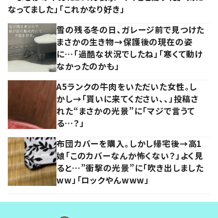
なってました」「これかなり好き」
雪の残る冬の日、ガレージ前で見つけた
まさかの生き物→保護後の現在の姿
に…「過酷な状況でしたね」「寒くて動け
なかったのかも」
A5ランクの牛肉をいただいた女性。し
かし→「貰いに来てください、、」投稿さ
れた“まさかの光景”に「マジで言うて
る…？」
布団カバーを購入。しかし帰宅後→高1
娘「このカバーなんか怖くない？」よく見
ると…”衝撃の光景”に「吹き出しました
ww」「ロックやんwww」