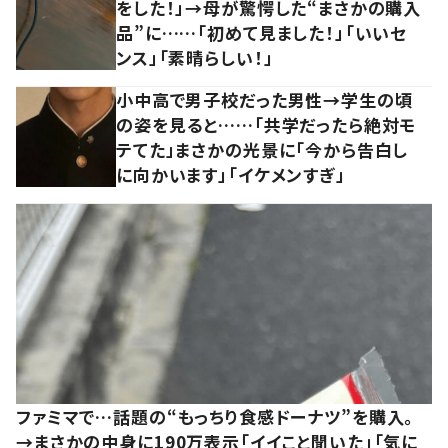
をした！」→母が驚愕した“まさかの購入
品”に……「初めて見ました！」「いいセ
ンス」「素晴らしい！」
小中高で男子校だった男性→学生の頃
の姿を見ると……「共学だったら絶対モ
テてた」まさかの光景に「今から告白し
に向かいます」「イケメンすぎ」
ファミマで…話題の“もっちり食感ドーナツ”を購入。
→まさかの中身に190万表示「イイこと聞いた」「気に