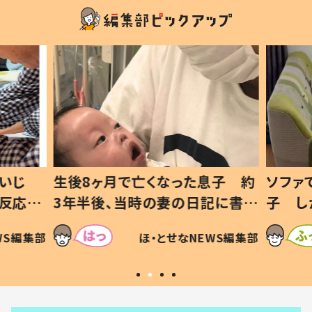
いじ
生後8ヶ月で亡くなった息子 約
ソファ
の反応に
3年半後、当時の妻の日記に書い
子 し
て仕方な
てあった本音とは
すべて
WS編集部
ほ・とせなNEWS編集部
いから