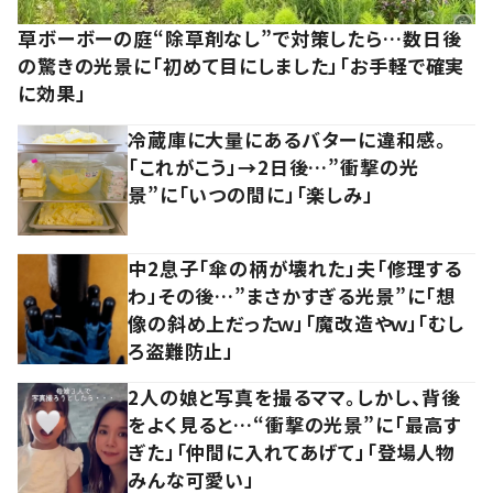
草ボーボーの庭“除草剤なし”で対策したら…数日後
の驚きの光景に「初めて目にしました」「お手軽で確実
に効果」
冷蔵庫に大量にあるバターに違和感。
「これがこう」→2日後…”衝撃の光
景”に「いつの間に」「楽しみ」
中2息子「傘の柄が壊れた」夫「修理する
わ」その後…”まさかすぎる光景”に「想
像の斜め上だったｗ」「魔改造やｗ」「むし
ろ盗難防止」
2人の娘と写真を撮るママ。しかし、背後
をよく見ると…“衝撃の光景”に「最高す
ぎた」「仲間に入れてあげて」「登場人物
みんな可愛い」