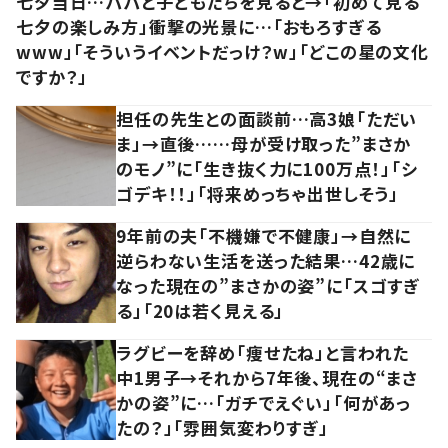
七夕当日…パパと子どもたちを見ると→「初めて見る
七夕の楽しみ方」衝撃の光景に…「おもろすぎる
www」「そういうイベントだっけ？w」「どこの星の文化
ですか？」
担任の先生との面談前…高3娘「ただい
ま」→直後……母が受け取った”まさか
のモノ”に「生き抜く力に100万点！」「シ
ゴデキ！！」「将来めっちゃ出世しそう」
9年前の夫「不機嫌で不健康」→自然に
逆らわない生活を送った結果…42歳に
なった現在の”まさかの姿”に「スゴすぎ
る」「20は若く見える」
ラグビーを辞め「痩せたね」と言われた
中1男子→それから7年後、現在の“まさ
かの姿”に…「ガチでえぐい」「何があっ
たの？」「雰囲気変わりすぎ」