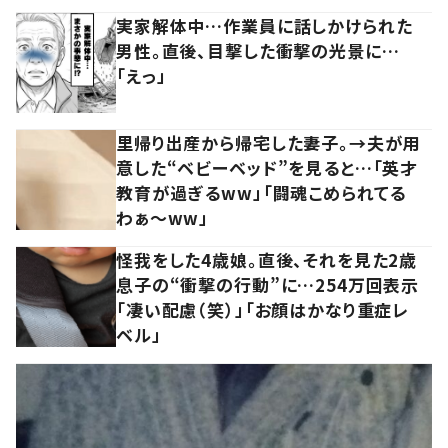
実家解体中…作業員に話しかけられた
男性。直後、目撃した衝撃の光景に…
「えっ」
里帰り出産から帰宅した妻子。→夫が用
意した“ベビーベッド”を見ると…「英才
教育が過ぎるww」「闘魂こめられてる
わぁ～ww」
怪我をした4歳娘。直後、それを見た2歳
息子の“衝撃の行動”に…254万回表示
「凄い配慮（笑）」「お顔はかなり重症レ
ベル」