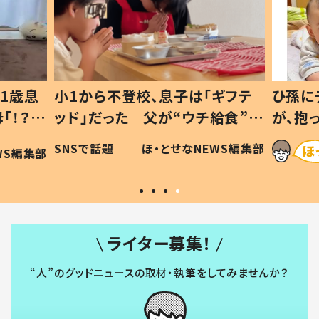
1歳息
小1から不登校、息子は「ギフテ
ひ孫に
「！？」
ッド」だった 父が“ウチ給食”を
が、抱
に「可愛
作り続ける理由とは #令和の親
「涙が
SNSで話題
ほ・とせなNEWS編集部
WS編集部
#令和の子
い」
ライター募集！
“人”のグッドニュースの取材・執筆をしてみませんか？