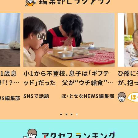
1歳息
小1から不登校、息子は「ギフテ
ひ孫に
「！？」
ッド」だった 父が“ウチ給食”を
が、抱
に「可愛
作り続ける理由とは #令和の親
「涙が
SNSで話題
ほ・とせなNEWS編集部
WS編集部
#令和の子
い」