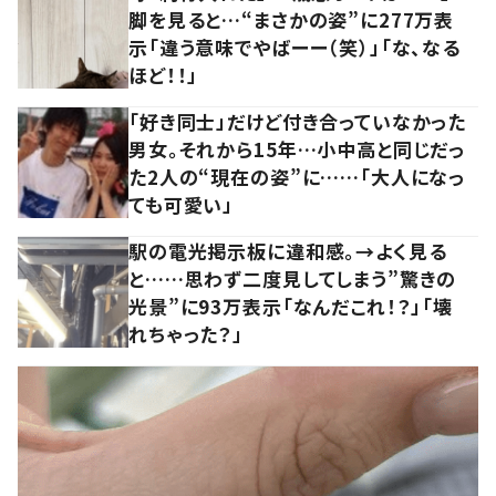
脚を見ると…“まさかの姿”に277万表
示「違う意味でやばーー（笑）」「な、なる
ほど！！」
「好き同士」だけど付き合っていなかった
男女。それから15年…小中高と同じだっ
た2人の“現在の姿”に……「大人になっ
ても可愛い」
駅の電光掲示板に違和感。→よく見る
と……思わず二度見してしまう”驚きの
光景”に93万表示「なんだこれ！？」「壊
れちゃった？」