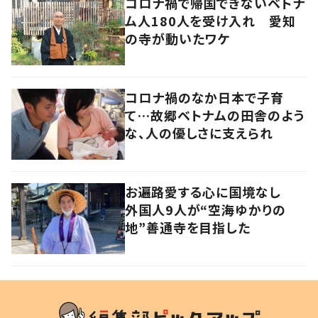
コロナ禍で帰国できないベトナ
ム人180人を受け入れ 愛知
の寺が動いたワケ
コロナ禍のなか日本で子育
て…故郷ベトナムの田舎のよう
な、人の優しさに支えられ
お遍路愛する心に国境なし
外国人9人が“空海ゆかりの
地”善通寺を目指した