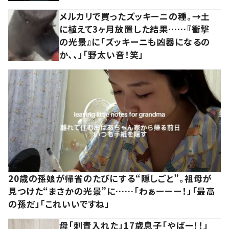
メルカリで買ったズッキーニの種。→土
に植えて3ヶ月放置した結果……『衝撃
の光景』に「ズッキーニも凶器になるの
か、、」「野太い音！笑」
20歳の孫娘が帰省のたびにする“隠しごと”。祖母が
見つけた“まさかの光景”に……「わぁーーー！」「最高
の孫だ」「これいいですね」
母「刺青入れた」17歳息子「やばー！！」