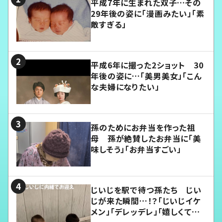
平成7年に生まれた双子…その
29年後の姿に「漫画みたい」「素
敵すぎる」
平成6年に撮った2ショット 30
年後の姿に…「美男美女」「こん
な夫婦になりたい」
孫のためにお弁当を作った祖
母 孫が絶賛したお弁当に「美
味しそう」「お弁当すごい」
じいじを駅で待つ孫たち じい
じが来た瞬間…！？「じいじイケ
メン」「デレッデレ」「嬉しくて可