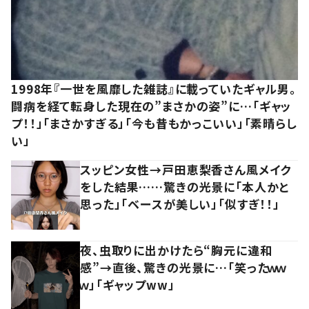
1998年『一世を風靡した雑誌』に載っていたギャル男。
闘病を経て転身した現在の”まさかの姿”に…「ギャッ
プ！！」「まさかすぎる」「今も昔もかっこいい」「素晴らし
い」
スッピン女性→戸田恵梨香さん風メイク
をした結果……驚きの光景に「本人かと
思った」「ベースが美しい」「似すぎ！！」
夜、虫取りに出かけたら“胸元に違和
感”→直後、驚きの光景に…「笑ったｗｗ
ｗ」「ギャップww」