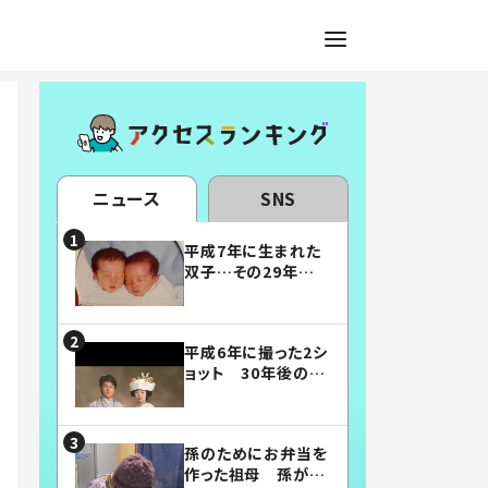
ニュース
SNS
平成7年に生まれた
双子…その29年後
の姿に「漫画みたい」
「素敵すぎる」
平成6年に撮った2シ
ョット 30年後の姿
に…「美男美女」「こ
んな夫婦になりた
い」
孫のためにお弁当を
作った祖母 孫が絶