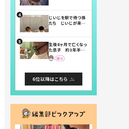
賛したお弁当に「美
味しそう」「お弁当す
ごい」
じいじを駅で待つ孫
たち じいじが来た
瞬間…！？「じいじイ
ケメン」「デレッデレ」
「嬉しくて可愛くてた
生後8ヶ月で亡くなっ
まらない」「幸せにな
た息子 約3年半
れる」
後、当時の妻の日記
に書いてあった本音
とは
6位以降はこちら