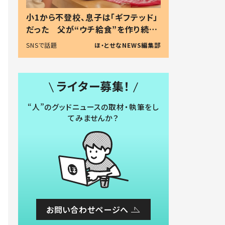
小1から不登校、息子は「ギフテッド」
だった 父が“ウチ給食”を作り続け
る理由とは #令和の親 #令和の子
SNSで話題
ほ・とせなNEWS編集部
ライター募集！
“人”のグッドニュースの取材・執筆をし
てみませんか？
お問い合わせページへ