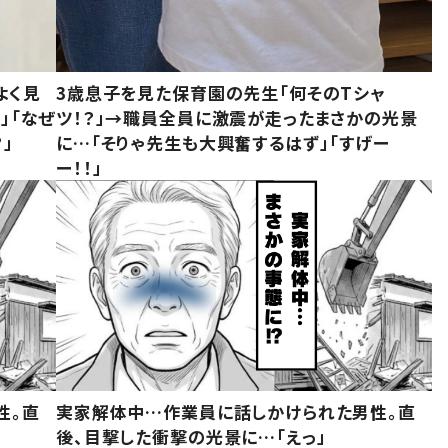
よく見
3歳息子を見た保育園の先生「何そのTシャ
」「なぜ
ツ！？」→職員全員に激震が走ったまさかの光景
」
に…「そりゃ先生も大興奮するはず」「すげー
ー！！」
性。直
実家解体中…作業員に話しかけられた男性。直
後、目撃した衝撃の光景に…「えっ」