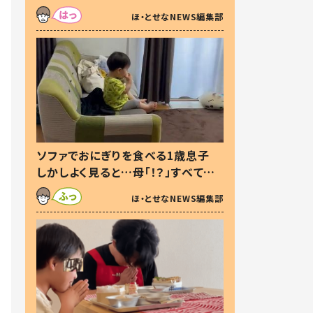
た本音とは
ほ・とせなNEWS編集部
ソファでおにぎりを食べる1歳息子
しかしよく見ると…母「！？」すべてを
察した母の投稿に「可愛いから許
ほ・とせなNEWS編集部
す！」「現行犯〜」