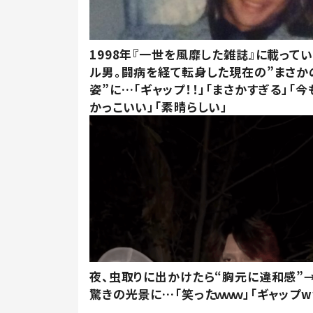
1998年『一世を風靡した雑誌』に載って
ル男。闘病を経て転身した現在の”まさか
姿”に…「ギャップ！！」「まさかすぎる」「
かっこいい」「素晴らしい」
夜、虫取りに出かけたら“胸元に違和感”
驚きの光景に…「笑ったｗｗｗ」「ギャップw