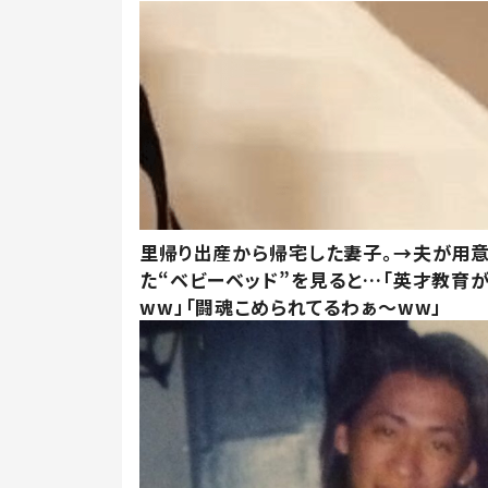
里帰り出産から帰宅した妻子。→夫が用
た“ベビーベッド”を見ると…「英才教育
ww」「闘魂こめられてるわぁ～ww」