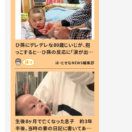
ひ孫にデレデレな80歳じいじが、抱
っこすると…ひ孫の反応に「涙が出ま
した」「可愛くて仕方ない」
ほ・とせなNEWS編集部
生後8ヶ月で亡くなった息子 約3年
半後、当時の妻の日記に書いてあっ