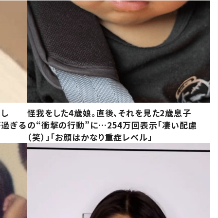
意し
怪我をした4歳娘。直後、それを見た2歳息子
が過ぎる
の“衝撃の行動”に…254万回表示「凄い配慮
（笑）」「お顔はかなり重症レベル」