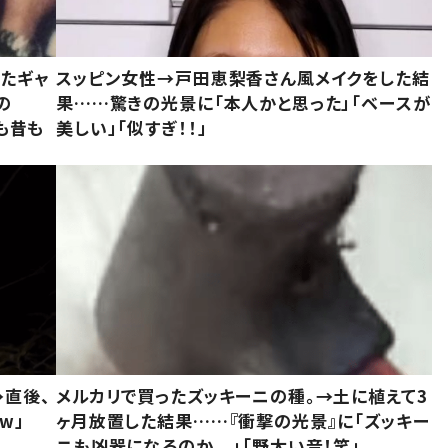
いたギャ
スッピン女性→戸田恵梨香さん風メイクをした結
の
果……驚きの光景に「本人かと思った」「ベースが
今も昔も
美しい」「似すぎ！！」
→直後、
メルカリで買ったズッキーニの種。→土に植えて3
w」
ヶ月放置した結果……『衝撃の光景』に「ズッキー
ニも凶器になるのか、、」「野太い音！笑」