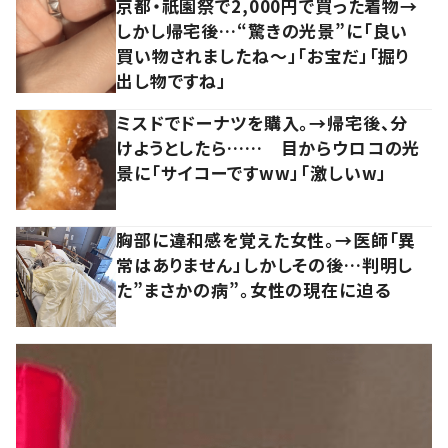
京都・祇園祭で2,000円で買った着物→
しかし帰宅後…“驚きの光景”に「良い
買い物されましたね～」「お宝だ」「掘り
出し物ですね」
ミスドでドーナツを購入。→帰宅後、分
けようとしたら…… 目からウロコの光
景に「サイコーですww」「激しいw」
胸部に違和感を覚えた女性。→医師「異
常はありません」しかしその後…判明し
た”まさかの病”。女性の現在に迫る