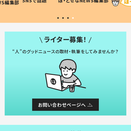
SNSで話題
ほ・とせなNEWS編集部
WS編集部
#令和の子
い」
ライター募集！
“人”のグッドニュースの取材・執筆をしてみませんか？
お問い合わせページへ