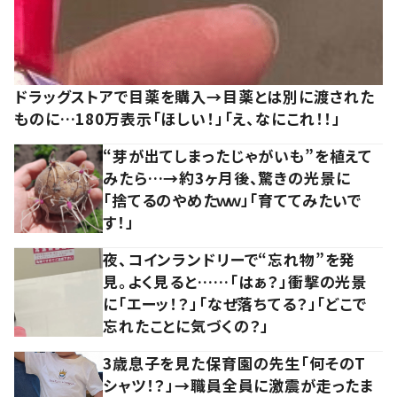
ドラッグストアで目薬を購入→目薬とは別に渡された
ものに…180万表示「ほしい！」「え、なにこれ！！」
“芽が出てしまったじゃがいも”を植えて
みたら…→約3ヶ月後、驚きの光景に
「捨てるのやめたｗｗ」「育ててみたいで
す！」
夜、コインランドリーで“忘れ物”を発
見。よく見ると……「はぁ？」衝撃の光景
に「エーッ！？」「なぜ落ちてる？」「どこで
忘れたことに気づくの？」
3歳息子を見た保育園の先生「何そのT
シャツ！？」→職員全員に激震が走ったま