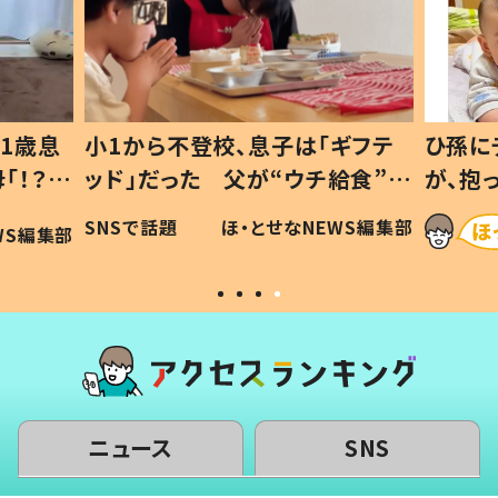
1歳息
小1から不登校、息子は「ギフテ
ひ孫に
「！？」
ッド」だった 父が“ウチ給食”を
が、抱
に「可愛
作り続ける理由とは #令和の親
「涙が
SNSで話題
ほ・とせなNEWS編集部
WS編集部
#令和の子
い」
ニュース
SNS