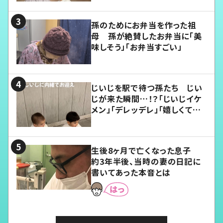
孫のためにお弁当を作った祖
母 孫が絶賛したお弁当に「美
味しそう」「お弁当すごい」
じいじを駅で待つ孫たち じい
じが来た瞬間…！？「じいじイケ
メン」「デレッデレ」「嬉しくて可
愛くてたまらない」「幸せになれ
る」
生後8ヶ月で亡くなった息子
約3年半後、当時の妻の日記に
書いてあった本音とは