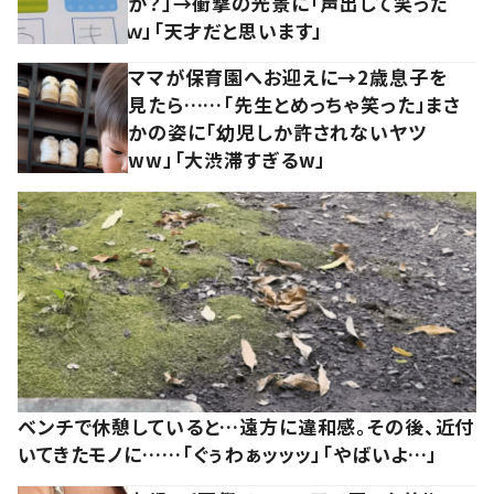
か？」→衝撃の光景に「声出して笑った
ｗ」「天才だと思います」
ママが保育園へお迎えに→2歳息子を
見たら……「先生とめっちゃ笑った」まさ
かの姿に「幼児しか許されないヤツ
ww」「大渋滞すぎるw」
ベンチで休憩していると…遠方に違和感。その後、近付
いてきたモノに……「ぐぅわぁッッッ」「やばいよ…」