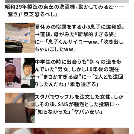
昭和29年製造の東芝の洗濯機。動かしてみると……
「驚き」「東芝恐るべし」
夏休みの宿題をする小5息子に違和感。
→直後、母がみた『衝撃的すぎる姿』
に…「息子くんサイコーww」「吹き出し
ちゃいましたww」
中学生の時に出会うも“別々の道を歩
んでいた”男女。しかし10年後の現在
→”まさかすぎる姿”に…「2人とも遠回
りしたんだね」「素敵過ぎる」
スタバでワッフルを注文した女性。しか
しその後、SNSが騒然とした投稿に…
「知らなかった」「ヤバい安い」