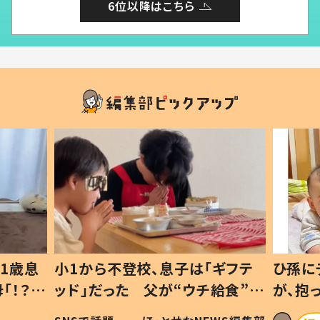
6位以降はこちら
1歳息
小1から不登校、息子は「ギフテ
ひ孫に
「！？」
ッド」だった 父が“ウチ給食”を
が、抱
に「可愛
作り続ける理由とは #令和の親
「涙が