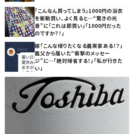
「こんなん買ってしまう」1000円の浴衣
を衝動買い。よく見ると…“驚きの光
景”に「これは即買い」「1000円だった
のですか？！」
嫁「こんな帰りたくなる義実家ある！？」
義父から届いた“衝撃のメッセー
ジ”に…「絶対帰省する！」「私が行きた
い」