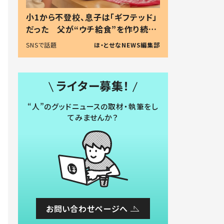
小1から不登校、息子は「ギフテッド」
だった 父が“ウチ給食”を作り続け
る理由とは #令和の親 #令和の子
SNSで話題
ほ・とせなNEWS編集部
ライター募集！
“人”のグッドニュースの取材・執筆をし
てみませんか？
お問い合わせページへ