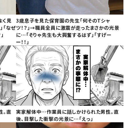
よく見
3歳息子を見た保育園の先生「何そのTシャ
」「なぜ
ツ！？」→職員全員に激震が走ったまさかの光景
」
に…「そりゃ先生も大興奮するはず」「すげー
ー！！」
性。直
実家解体中…作業員に話しかけられた男性。直
後、目撃した衝撃の光景に…「えっ」