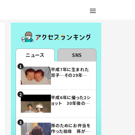
ニュース
SNS
平成7年に生まれた
双子…その29年後
の姿に「漫画みたい」
「素敵すぎる」
平成6年に撮った2シ
ョット 30年後の姿
に…「美男美女」「こ
んな夫婦になりた
い」
孫のためにお弁当を
作った祖母 孫が絶