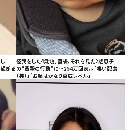
意し
怪我をした4歳娘。直後、それを見た2歳息子
が過ぎる
の“衝撃の行動”に…254万回表示「凄い配慮
（笑）」「お顔はかなり重症レベル」