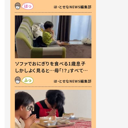
た本音とは
ほ・とせなNEWS編集部
ソファでおにぎりを食べる1歳息子
しかしよく見ると…母「！？」すべてを
察した母の投稿に「可愛いから許
ほ・とせなNEWS編集部
す！」「現行犯〜」