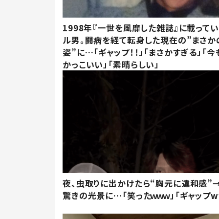
1998年『一世を風靡した雑誌』に載って
ル男。闘病を経て転身した現在の”まさか
姿”に…「ギャップ！！」「まさかすぎる」「
かっこいい」「素晴らしい」
夜、虫取りに出かけたら“胸元に違和感”
驚きの光景に…「笑ったｗｗｗ」「ギャップw