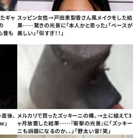
いたギャ
スッピン女性→戸田恵梨香さん風メイクをした結
の
果……驚きの光景に「本人かと思った」「ベースが
今も昔も
美しい」「似すぎ！！」
→直後、
メルカリで買ったズッキーニの種。→土に植えて3
w」
ヶ月放置した結果……『衝撃の光景』に「ズッキー
ニも凶器になるのか、、」「野太い音！笑」