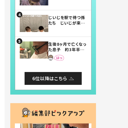
賛したお弁当に「美
味しそう」「お弁当す
ごい」
じいじを駅で待つ孫
たち じいじが来た
瞬間…！？「じいじイ
ケメン」「デレッデレ」
「嬉しくて可愛くてた
生後8ヶ月で亡くなっ
まらない」「幸せにな
た息子 約3年半
れる」
後、当時の妻の日記
に書いてあった本音
とは
6位以降はこちら