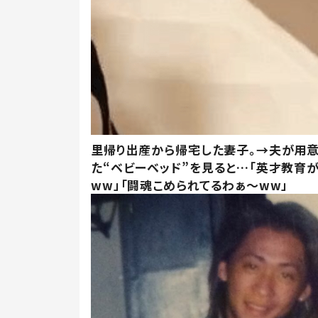
里帰り出産から帰宅した妻子。→夫が用
た“ベビーベッド”を見ると…「英才教育
ww」「闘魂こめられてるわぁ～ww」