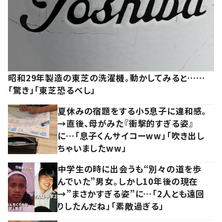
昭和29年製造の東芝の洗濯機。動かしてみると……
「驚き」「東芝恐るべし」
夏休みの宿題をする小5息子に違和感。
→直後、母がみた『衝撃的すぎる姿』
に…「息子くんサイコーww」「吹き出し
ちゃいましたww」
中学生の時に出会うも“別々の道を歩
んでいた”男女。しかし10年後の現在
→”まさかすぎる姿”に…「2人とも遠回
りしたんだね」「素敵過ぎる」