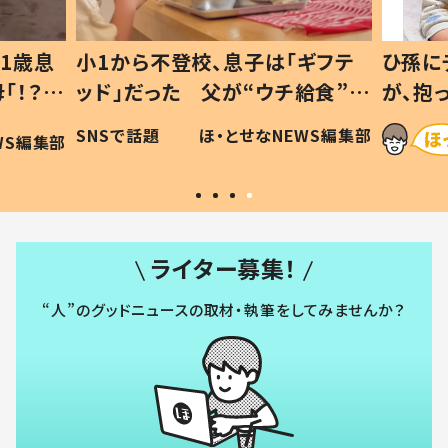
1歳息
小1から不登校、息子は「ギフテ
ひ孫に
「！？」
ッド」だった 父が“ウチ給食”を
が、抱
に「可愛
作り続ける理由とは #令和の親
「涙が
SNSで話題
ほ・とせなNEWS編集部
WS編集部
#令和の子
い」
ライター募集！
“人”のグッドニュースの取材・執筆をしてみませんか？