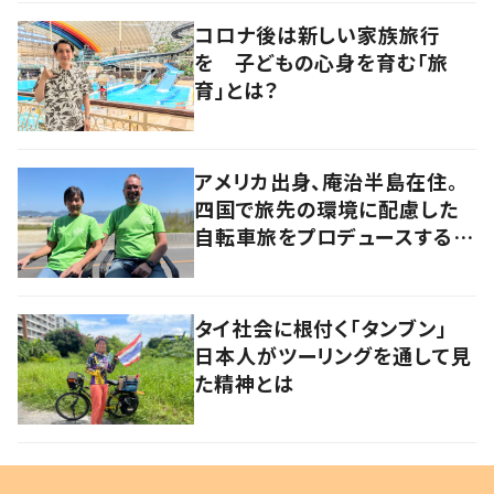
コロナ後は新しい家族旅行
を 子どもの心身を育む「旅
育」とは？
アメリカ出身、庵治半島在住。
四国で旅先の環境に配慮した
自転車旅をプロデュースする
「おもてなし」の心
タイ社会に根付く「タンブン」
日本人がツーリングを通して見
た精神とは