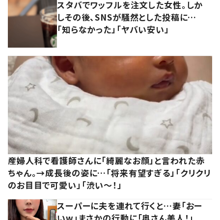
スタバでワッフルを注文した女性。しか
しその後、SNSが騒然とした投稿に…
「知らなかった」「ヤバい安い」
産婦人科で看護師さんに「綺麗なお顔」と言われた赤
ちゃん。→成長後の姿に…「将来有望すぎる」「クリクリ
のお目目で可愛い」「渋い～！」
スーパーに夫を連れて行くと…妻「おー
いw」まさかの行動に「奥さん美人！」