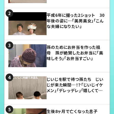
平成6年に撮った2ショット 30
年後の姿に…「美男美女」「こん
な夫婦になりたい」
孫のためにお弁当を作った祖
母 孫が絶賛したお弁当に「美
味しそう」「お弁当すごい」
じいじを駅で待つ孫たち じい
じが来た瞬間…！？「じいじイケ
メン」「デレッデレ」「嬉しくて可
愛くてたまらない」「幸せになれ
る」
生後8ヶ月で亡くなった息子