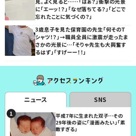
見。よく見ると……「はぁ？」衝撃の光景
に「エーッ！？」「なぜ落ちてる？」「どこで
忘れたことに気づくの？」
3歳息子を見た保育園の先生「何そのT
シャツ！？」→職員全員に激震が走ったま
さかの光景に…「そりゃ先生も大興奮す
るはず」「すげーー！！」
ニュース
SNS
平成7年に生まれた双子…その
29年後の姿に「漫画みたい」「素
敵すぎる」