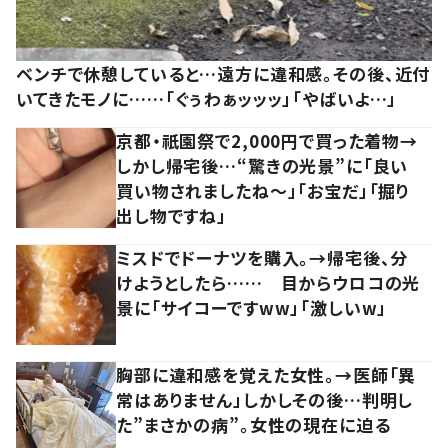
ベンチで休憩していると…遠方に違和感。その後、近付
いてきたモノに……「ぐぅわぁッッッ」「やばいよ…」
京都・祇園祭で2,000円で買った着物→
しかし帰宅後…“驚きの光景”に「良い
買い物されましたね～」「お宝だ」「掘り
出し物ですね」
ミスドでドーナツを購入。→帰宅後、分
けようとしたら…… 目からウロコの光
景に「サイコーですww」「激しいw」
胸部に違和感を覚えた女性。→医師「異
常はありません」しかしその後…判明し
た”まさかの病”。女性の現在に迫る