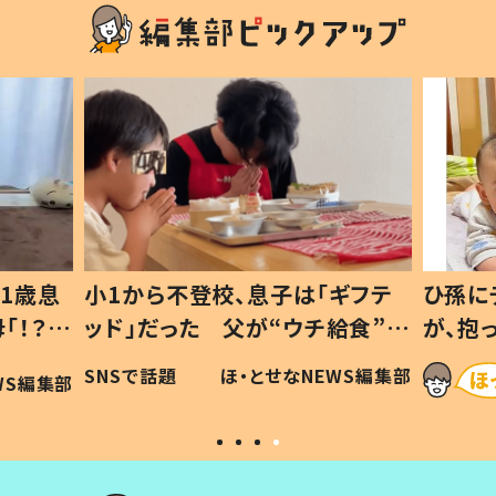
1歳息
小1から不登校、息子は「ギフテ
ひ孫に
「！？」
ッド」だった 父が“ウチ給食”を
が、抱
に「可愛
作り続ける理由とは #令和の親
「涙が
SNSで話題
ほ・とせなNEWS編集部
WS編集部
#令和の子
い」