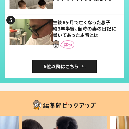
愛くてたまらない」「幸せになれ
る」
生後8ヶ月で亡くなった息子
約3年半後、当時の妻の日記に
書いてあった本音とは
6位以降はこちら