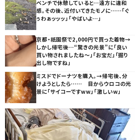
ベンチで休憩していると…遠方に違和
感。その後、近付いてきたモノに……「ぐ
ぅわぁッッッ」「やばいよ…」
京都・祇園祭で2,000円で買った着物→
しかし帰宅後…“驚きの光景”に「良い
買い物されましたね～」「お宝だ」「掘り
出し物ですね」
ミスドでドーナツを購入。→帰宅後、分
けようとしたら…… 目からウロコの光
景に「サイコーですww」「激しいw」