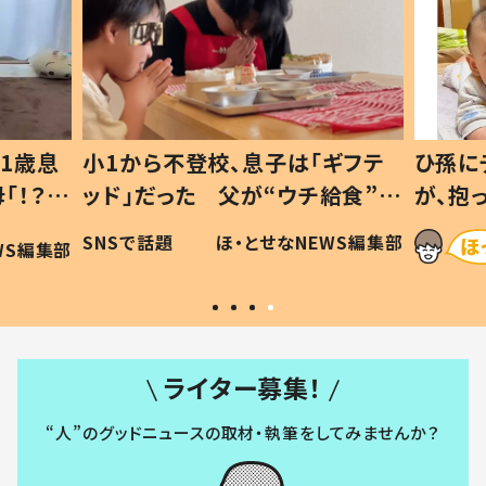
1歳息
小1から不登校、息子は「ギフテ
ひ孫に
「！？」
ッド」だった 父が“ウチ給食”を
が、抱
に「可愛
作り続ける理由とは #令和の親
「涙が
SNSで話題
ほ・とせなNEWS編集部
WS編集部
#令和の子
い」
ライター募集！
“人”のグッドニュースの取材・執筆をしてみませんか？