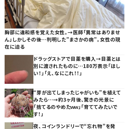
胸部に違和感を覚えた女性。→医師「異常はありませ
ん」しかしその後…判明した”まさかの病”。女性の現
在に迫る
ドラッグストアで目薬を購入→目薬とは
別に渡されたものに…180万表示「ほし
い！」「え、なにこれ！！」
“芽が出てしまったじゃがいも”を植えて
みたら…→約3ヶ月後、驚きの光景に
「捨てるのやめたｗｗ」「育ててみたいで
す！」
夜、コインランドリーで“忘れ物”を発