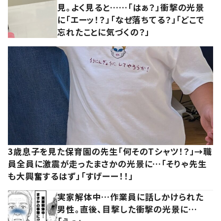
見。よく見ると……「はぁ？」衝撃の光景
に「エーッ！？」「なぜ落ちてる？」「どこで
忘れたことに気づくの？」
3歳息子を見た保育園の先生「何そのTシャツ！？」→職
員全員に激震が走ったまさかの光景に…「そりゃ先生
も大興奮するはず」「すげーー！！」
実家解体中…作業員に話しかけられた
男性。直後、目撃した衝撃の光景に…