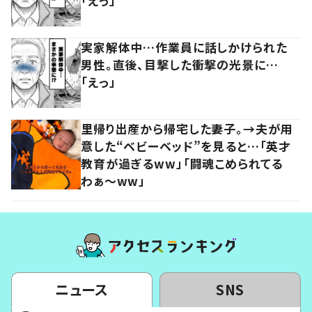
「えっ」
実家解体中…作業員に話しかけられた
男性。直後、目撃した衝撃の光景に…
「えっ」
里帰り出産から帰宅した妻子。→夫が用
意した“ベビーベッド”を見ると…「英才
教育が過ぎるww」「闘魂こめられてる
わぁ～ww」
ニュース
SNS