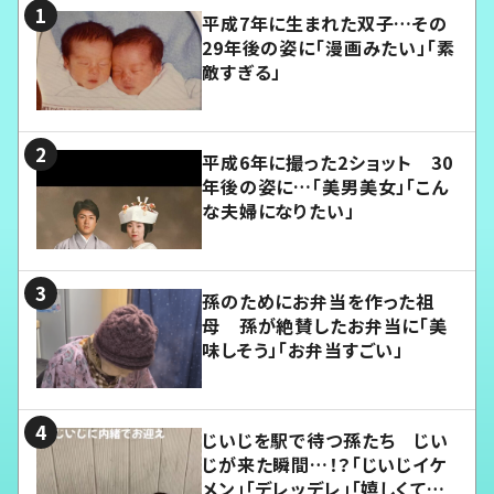
平成7年に生まれた双子…その
29年後の姿に「漫画みたい」「素
敵すぎる」
平成6年に撮った2ショット 30
年後の姿に…「美男美女」「こん
な夫婦になりたい」
孫のためにお弁当を作った祖
母 孫が絶賛したお弁当に「美
味しそう」「お弁当すごい」
じいじを駅で待つ孫たち じい
じが来た瞬間…！？「じいじイケ
メン」「デレッデレ」「嬉しくて可