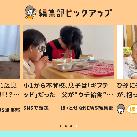
1歳息
小1から不登校、息子は「ギフテ
ひ孫に
「！？」
ッド」だった 父が“ウチ給食”を
が、抱
に「可愛
作り続ける理由とは #令和の親
「涙が
SNSで話題
ほ・とせなNEWS編集部
WS編集部
#令和の子
い」