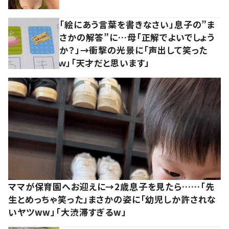
「絵にあう言葉を書きなさい」息子の”ま
さかの解答”に…母「正解でよいでしょう
か？」→衝撃の光景に「声出して笑った
ｗ」「天才だと思います」
ママが保育園へお迎えに→2歳息子を見たら……「先
生とめっちゃ笑った」まさかの姿に「幼児しか許されな
いヤツww」「大渋滞すぎるw」