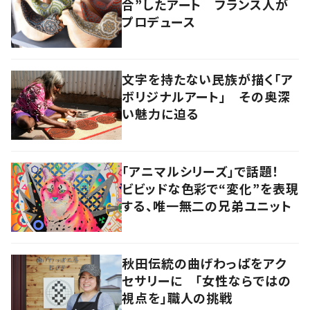
合”したアート フランス人が
プロデュース
文字を持たない民族が描く「ア
ボリジナルアート」 その奥深
い魅力に迫る
「アニマルシリーズ」で話題！
ビビッドな色彩で“変化”を表現
する、唯一無二の兄弟ユニット
秋田伝統の曲げわっぱをアク
セサリーに 「女性ならではの
視点を」職人の挑戦