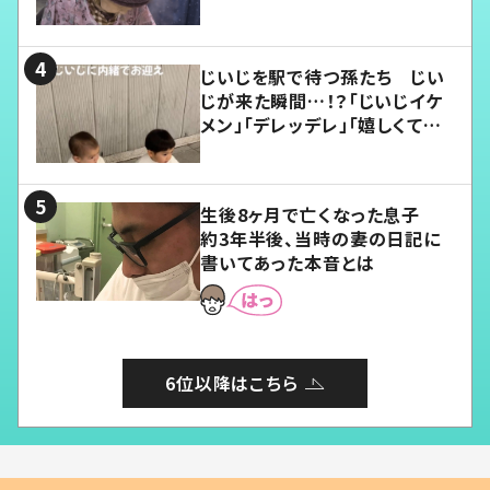
じいじを駅で待つ孫たち じい
じが来た瞬間…！？「じいじイケ
メン」「デレッデレ」「嬉しくて可
愛くてたまらない」「幸せになれ
る」
生後8ヶ月で亡くなった息子
約3年半後、当時の妻の日記に
書いてあった本音とは
6位以降はこちら