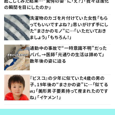
起こしてみた結果…“驚愕の姿”に「え？」「我々は進化
の瞬間を目にしたのか」
洗濯物のカゴを片付けていた女性「もら
ってもいいですよね？」思いがけず手にし
た“まさかのモノ”に…「いただいておき
ましょう」「もちろん！」
通勤中の事故で“一時意識不明”だった
パパ。→医師「元通りの生活は諦めて」
数年後の姿に迫る
『ビスコ』の少年に似ていた4歳の男の
子。19年後の“まさかの姿”に…「似てる
ｗ」「美形男子要素持って産まれたのです
ね」「イケメン！」