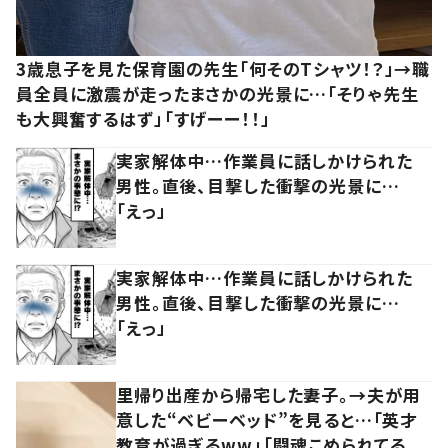
3歳息子を見た保育園の先生「何そのTシャツ！？」→職
員全員に激震が走ったまさかの光景に…「そりゃ先生
も大興奮するはず」「すげーー！！」
実家解体中…作業員に話しかけられた
男性。直後、目撃した衝撃の光景に…
「えっ」
実家解体中…作業員に話しかけられた
男性。直後、目撃した衝撃の光景に…
「えっ」
里帰り出産から帰宅した妻子。→夫が用
意した“ベビーベッド”を見ると…「英才
教育が過ぎるww」「闘魂こめられてる