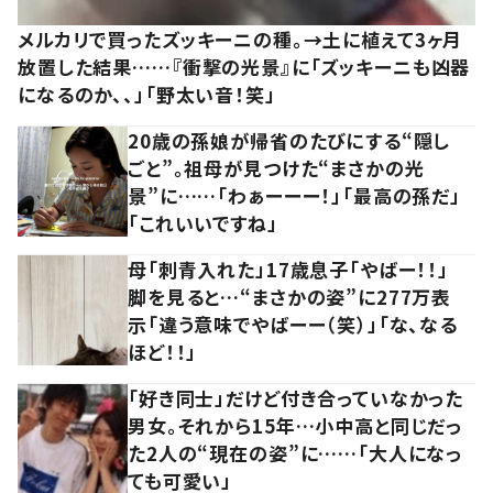
メルカリで買ったズッキーニの種。→土に植えて3ヶ月
放置した結果……『衝撃の光景』に「ズッキーニも凶器
になるのか、、」「野太い音！笑」
20歳の孫娘が帰省のたびにする“隠し
ごと”。祖母が見つけた“まさかの光
景”に……「わぁーーー！」「最高の孫だ」
「これいいですね」
母「刺青入れた」17歳息子「やばー！！」
脚を見ると…“まさかの姿”に277万表
示「違う意味でやばーー（笑）」「な、なる
ほど！！」
「好き同士」だけど付き合っていなかった
男女。それから15年…小中高と同じだっ
た2人の“現在の姿”に……「大人になっ
ても可愛い」