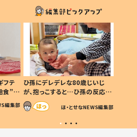
ギフテ
ひ孫にデレデレな80歳じいじ
給食”を
が、抱っこすると…ひ孫の反応に
和の親
「涙が出ました」「可愛くて仕方な
WS編集部
ほ・とせなNEWS編集部
い」