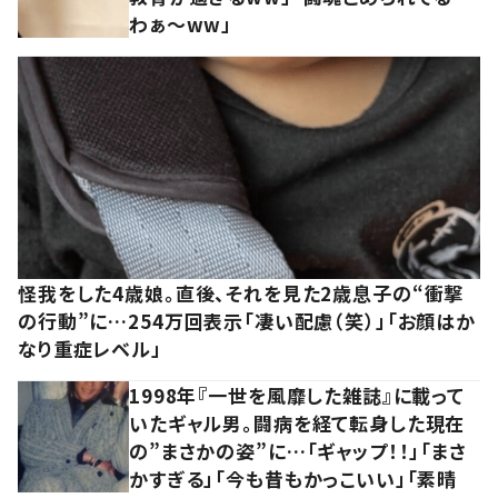
わぁ～ww」
怪我をした4歳娘。直後、それを見た2歳息子の“衝撃
の行動”に…254万回表示「凄い配慮（笑）」「お顔はか
なり重症レベル」
1998年『一世を風靡した雑誌』に載って
いたギャル男。闘病を経て転身した現在
の”まさかの姿”に…「ギャップ！！」「まさ
かすぎる」「今も昔もかっこいい」「素晴