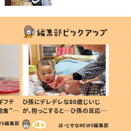
ギフテ
ひ孫にデレデレな80歳じいじ
給食”を
が、抱っこすると…ひ孫の反応に
和の親
「涙が出ました」「可愛くて仕方な
WS編集部
ほ・とせなNEWS編集部
い」