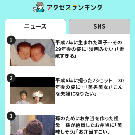
ニュース
SNS
平成7年に生まれた双子…その
29年後の姿に「漫画みたい」「素
敵すぎる」
平成6年に撮った2ショット 30
年後の姿に…「美男美女」「こん
な夫婦になりたい」
孫のためにお弁当を作った祖
母 孫が絶賛したお弁当に「美
味しそう」「お弁当すごい」