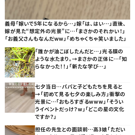
義母「嫁いで5年になるから…」嫁「は、はい…」直後、
嫁が見た“想定外の光景”に…「まさかのそれかい！」
「お義父さんもなんだww」「めちゃくちゃ笑いました」
「誰かが油こぼしたんだと…」光る膜の
ような水たまり。→まさかの正体に…「知
らなかった！！」「新たな学び…」
七夕当日…パパと子どもたちを見ると
→「初めて見る七夕の楽しみ方」衝撃の
光景に…「おもろすぎるwww」「そうい
うイベントだっけ？w」「どこの星の文化
ですか？」
担任の先生との面談前…高3娘「ただい