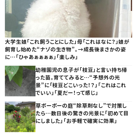
大学生娘「これ飼うことにした」母「これはなに？」娘が
飼育し始めた“ナゾの生き物”。→成長後まさかの姿
に…「ひゃあぁぁぁぁ」「楽しみ」
幼稚園児の息子が「枝豆」と言い持ち帰
った苗。育ててみると…“予想外の光
景”に「枝豆どこいった！？」「これはこれ
でいい」「夏だー！って感じ」
草ボーボーの庭“除草剤なし”で対策し
たら…数日後の驚きの光景に「初めて目
にしました」「お手軽で確実に効果」