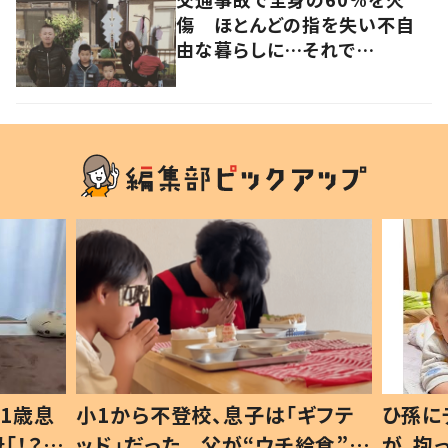
傷 ほとんどの指を失い不自
由な暮らしに…それで
も“夢”に向かって進む女性に
迫る
1歳息
小1から不登校、息子は「ギフテ
ひ孫に
「！？」
ッド」だった 父が“ウチ給食”を
が、抱