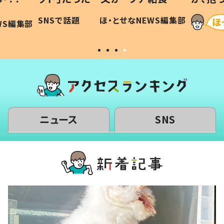
に「可愛
作り続ける理由とは #令和の親
「涙が
SNSで話題
ほ・とせなNEWS編集部
WS編集部
#令和の子
い」
ニュース
SNS