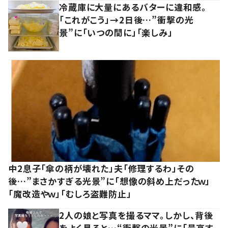
冷蔵庫に大量にあるバターに違和感。
「これがこう」→2日後…”衝撃の光
景”に「いつの間に」「楽しみ」
中2息子「傘の柄が壊れた」夫「修理するわ」その
後…”まさかすぎる光景”に「想像の斜め上だったｗ」
「魔改造やｗ」「むしろ盗難防止」
2人の娘と写真を撮るママ。しかし、背後
をよく見ると…“衝撃の光景”に「最高す