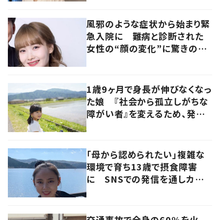
風邪のような症状から始まり緊
急入院に 難病と診断された
女性の“顔の変化”に驚きの
声 「可哀想と捉えないで」発
信した思いを聞いた
1歳9ヶ月で身長が伸びなくなっ
た娘 『社会から孤立しがちな
障がい者』を変えるため、発信
を続ける母と娘に迫る
「母から認められたい」複雑な
環境で育ち13歳で摂食障害
に SNSでの発信を通しカウン
セラーを目指す
交通事故で全身の60%を火