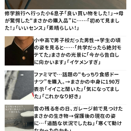
修学旅行へ行った小6息子「良い買い物をした！」→母
が驚愕した“まさかの購入品”に……「初めて見まし
た！」「いいセンス」「素晴らしい！」
小中高で男子校だった男性→学生の頃
の姿を見ると……「共学だったら絶対モ
テてた」まさかの光景に「今から告白し
に向かいます」「イケメンすぎ」
ファミマで…話題の“もっちり食感ドー
ナツ”を購入。→まさかの中身に190万
表示「イイこと聞いた」「気になってまし
た」「これかなり好き」
雪の残る冬の日、ガレージ前で見つけた
まさかの生き物→保護後の現在の姿
に…「過酷な状況でしたね」「寒くて動け
なかったのかも」