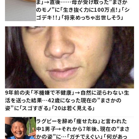
ま」→直後……母が受け取った”まさか
のモノ”に「生き抜く力に100万点！」「シ
ゴデキ！！」「将来めっちゃ出世しそう」
9年前の夫「不機嫌で不健康」→自然に逆らわない生
活を送った結果…42歳になった現在の”まさかの
姿”に「スゴすぎる」「20は若く見える」
ラグビーを辞め「痩せたね」と言われた
中1男子→それから7年後、現在の“まさ
かの姿”に…「ガチでえぐい」「何があっ