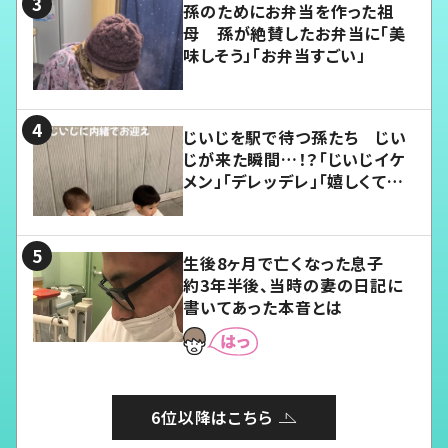
孫のためにお弁当を作った祖
母 孫が絶賛したお弁当に「美
味しそう」「お弁当すごい」
じいじを駅で待つ孫たち じい
じが来た瞬間…！？「じいじイケ
メン」「デレッデレ」「嬉しくて可
愛くてたまらない」「幸せになれ
る」
生後8ヶ月で亡くなった息子
約3年半後、当時の妻の日記に
書いてあった本音とは
6位以降はこちら