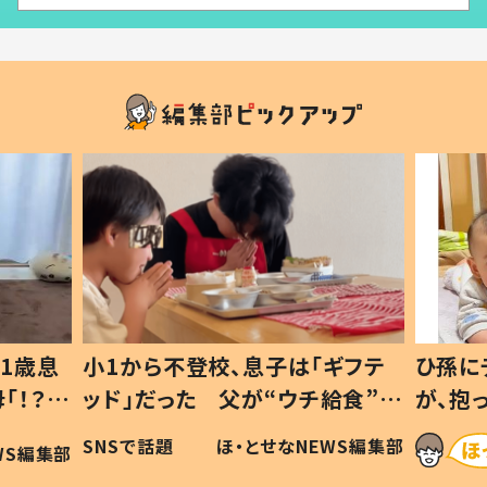
1歳息
小1から不登校、息子は「ギフテ
ひ孫に
「！？」
ッド」だった 父が“ウチ給食”を
が、抱
に「可愛
作り続ける理由とは #令和の親
「涙が
SNSで話題
ほ・とせなNEWS編集部
WS編集部
#令和の子
い」