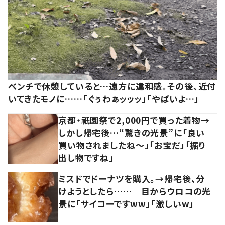
ベンチで休憩していると…遠方に違和感。その後、近付
いてきたモノに……「ぐぅわぁッッッ」「やばいよ…」
京都・祇園祭で2,000円で買った着物→
しかし帰宅後…“驚きの光景”に「良い
買い物されましたね～」「お宝だ」「掘り
出し物ですね」
ミスドでドーナツを購入。→帰宅後、分
けようとしたら…… 目からウロコの光
景に「サイコーですww」「激しいw」