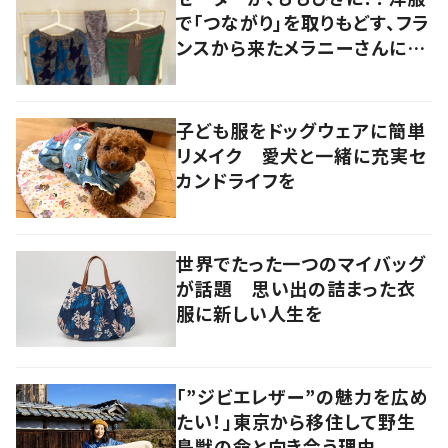
で「つながり」を取りもどす、フラ
ンスから来たメラニーさんに学
ぶ “手仕事” の智慧
子ども服をドッグウェアに簡単
リメイク 愛犬と一緒に充実セ
カンドライフを
世界でたった一つのマイバッグ
が話題 思い出の詰まった衣
服に新しい人生を
「”ジビエレザー”の魅力を広め
たい！」東京から移住して野生
鳥獣の命と向き合う理由