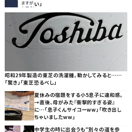
い」
昭和29年製造の東芝の洗濯機。動かしてみると……
「驚き」「東芝恐るべし」
夏休みの宿題をする小5息子に違和感。
→直後、母がみた『衝撃的すぎる姿』
に…「息子くんサイコーww」「吹き出し
ちゃいましたww」
中学生の時に出会うも“別々の道を歩