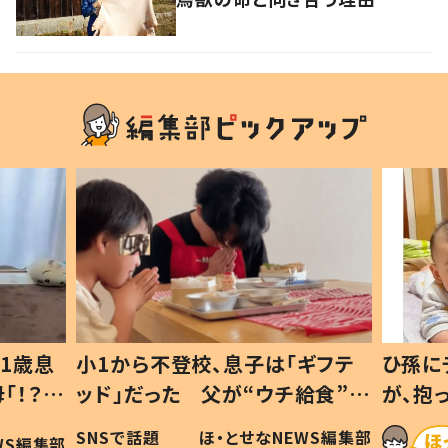
1歳息
小1から不登校、息子は「ギフテ
ひ孫に
「！？」
ッド」だった 父が“ウチ給食”を
が、抱
に「可愛
作り続ける理由とは #令和の親
「涙が
SNSで話題
ほ・とせなNEWS編集部
WS編集部