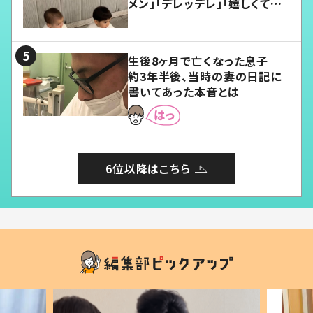
メン」「デレッデレ」「嬉しくて可
愛くてたまらない」「幸せになれ
る」
生後8ヶ月で亡くなった息子
約3年半後、当時の妻の日記に
書いてあった本音とは
6位以降はこちら