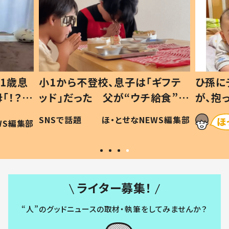
1歳息
小1から不登校、息子は「ギフテ
ひ孫に
「！？」
ッド」だった 父が“ウチ給食”を
が、抱
に「可愛
作り続ける理由とは #令和の親
「涙が
SNSで話題
ほ・とせなNEWS編集部
WS編集部
#令和の子
い」
ライター募集！
“人”のグッドニュースの取材・執筆をしてみませんか？