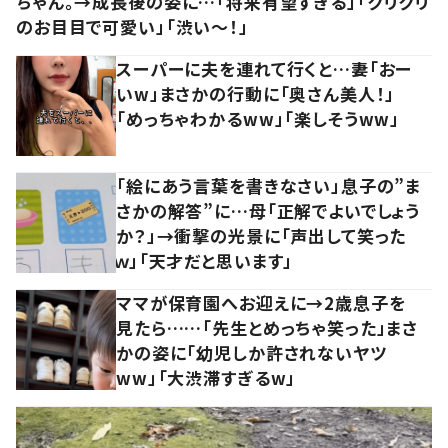
ちゃん。→成長後の姿に…「将来有望すぎる」「クリクリ
のお目目で可愛い」「渋い～！」
スーパーに夫を連れて行くと…妻「おー
いw」まさかの行動に「奥さん美人！」
「めっちゃわかるww」「楽しそうww」
「絵にあう言葉を書きなさい」息子の”ま
さかの解答”に…母「正解でよいでしょう
か？」→衝撃の光景に「声出して笑った
ｗ」「天才だと思います」
ママが保育園へお迎えに→2歳息子を
見たら……「先生とめっちゃ笑った」まさ
かの姿に「幼児しか許されないヤツ
ww」「大渋滞すぎるw」