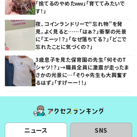
「捨てるのやめたｗｗ」「育ててみたいで
す！」
夜、コインランドリーで“忘れ物”を発
見。よく見ると……「はぁ？」衝撃の光景
に「エーッ！？」「なぜ落ちてる？」「どこで
忘れたことに気づくの？」
3歳息子を見た保育園の先生「何そのT
シャツ！？」→職員全員に激震が走ったま
さかの光景に…「そりゃ先生も大興奮す
るはず」「すげーー！！」
ニュース
SNS