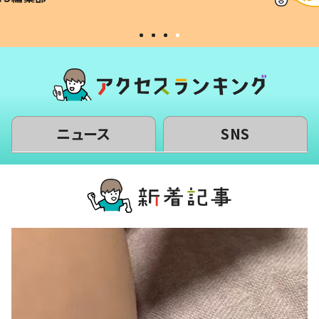
#令和の子
い」
ニュース
SNS