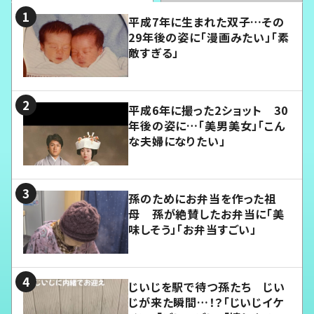
平成7年に生まれた双子…その
29年後の姿に「漫画みたい」「素
敵すぎる」
平成6年に撮った2ショット 30
年後の姿に…「美男美女」「こん
な夫婦になりたい」
孫のためにお弁当を作った祖
母 孫が絶賛したお弁当に「美
味しそう」「お弁当すごい」
じいじを駅で待つ孫たち じい
じが来た瞬間…！？「じいじイケ