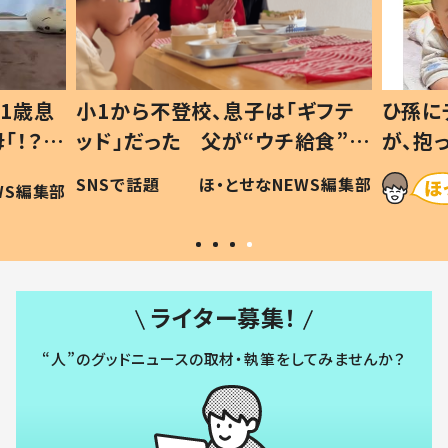
1歳息
小1から不登校、息子は「ギフテ
ひ孫に
「！？」
ッド」だった 父が“ウチ給食”を
が、抱
に「可愛
作り続ける理由とは #令和の親
「涙が
SNSで話題
ほ・とせなNEWS編集部
WS編集部
#令和の子
い」
ライター募集！
“人”のグッドニュースの取材・執筆をしてみませんか？