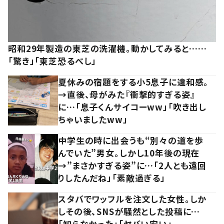
昭和29年製造の東芝の洗濯機。動かしてみると……
「驚き」「東芝恐るべし」
夏休みの宿題をする小5息子に違和感。
→直後、母がみた『衝撃的すぎる姿』
に…「息子くんサイコーww」「吹き出し
ちゃいましたww」
中学生の時に出会うも“別々の道を歩
んでいた”男女。しかし10年後の現在
→”まさかすぎる姿”に…「2人とも遠回
りしたんだね」「素敵過ぎる」
スタバでワッフルを注文した女性。しか
しその後、SNSが騒然とした投稿に…
「知らなかった」「ヤバい安い」