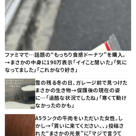
ファミマで…話題の“もっちり食感ドーナツ”を購入。
→まさかの中身に190万表示「イイこと聞いた」「気に
なってました」「これかなり好き」
雪の残る冬の日、ガレージ前で見つけた
まさかの生き物→保護後の現在の姿
に…「過酷な状況でしたね」「寒くて動け
なかったのかも」
A5ランクの牛肉をいただいた女性。し
かし→「貰いに来てください、、」投稿さ
れた“まさかの光景”に「マジで言うて