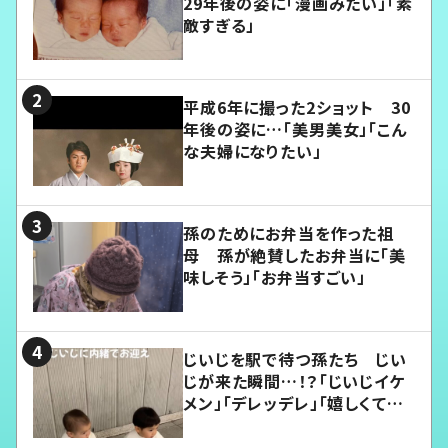
29年後の姿に「漫画みたい」「素
敵すぎる」
平成6年に撮った2ショット 30
年後の姿に…「美男美女」「こん
な夫婦になりたい」
孫のためにお弁当を作った祖
母 孫が絶賛したお弁当に「美
味しそう」「お弁当すごい」
じいじを駅で待つ孫たち じい
じが来た瞬間…！？「じいじイケ
メン」「デレッデレ」「嬉しくて可
愛くてたまらない」「幸せになれ
る」