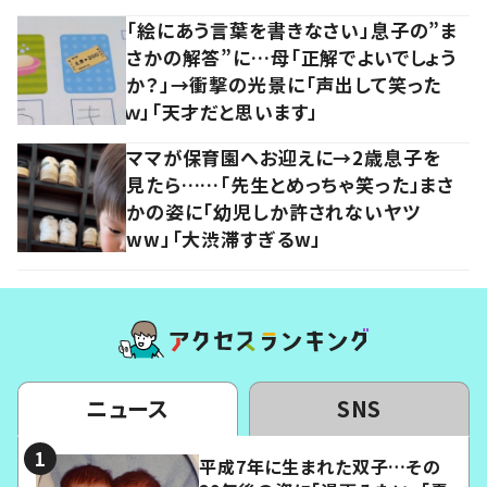
「絵にあう言葉を書きなさい」息子の”ま
さかの解答”に…母「正解でよいでしょう
か？」→衝撃の光景に「声出して笑った
ｗ」「天才だと思います」
ママが保育園へお迎えに→2歳息子を
見たら……「先生とめっちゃ笑った」まさ
かの姿に「幼児しか許されないヤツ
ww」「大渋滞すぎるw」
ニュース
SNS
平成7年に生まれた双子…その