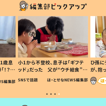
1歳息
小1から不登校、息子は「ギフテ
ひ孫に
「！？」
ッド」だった 父が“ウチ給食”を
が、抱
に「可愛
作り続ける理由とは #令和の親
「涙が
SNSで話題
ほ・とせなNEWS編集部
WS編集部
#令和の子
い」