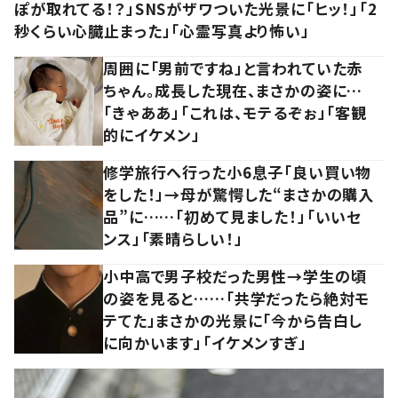
ぽが取れてる！？」SNSがザワついた光景に「ヒッ！」「2
秒くらい心臓止まった」「心霊写真より怖い」
周囲に「男前ですね」と言われていた赤
ちゃん。成長した現在、まさかの姿に…
「きゃああ」「これは、モテるぞぉ」「客観
的にイケメン」
修学旅行へ行った小6息子「良い買い物
をした！」→母が驚愕した“まさかの購入
品”に……「初めて見ました！」「いいセ
ンス」「素晴らしい！」
小中高で男子校だった男性→学生の頃
の姿を見ると……「共学だったら絶対モ
テてた」まさかの光景に「今から告白し
に向かいます」「イケメンすぎ」