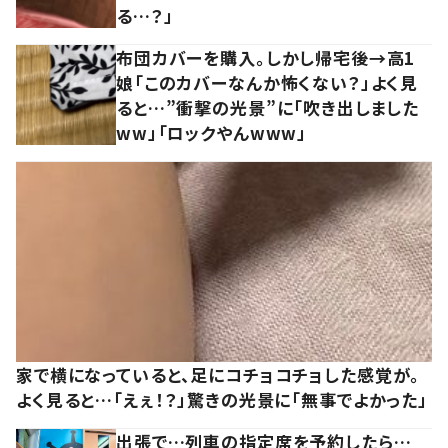
る…？」
布団カバーを購入。しかし帰宅後→高1
娘「このカバーなんか怖くない？」よく見
ると…”衝撃の光景”に「吹き出しました
ww」「ロックやんwww」
家で横になっていると、足にコチョコチョした感覚が。
よく見ると…「えぇ！？」驚きの光景に「無事でよかった」
出張で…列車の指定席を予約したら…