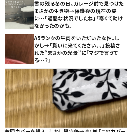
雪の残る冬の日、ガレージ前で見つけた
まさかの生き物→保護後の現在の姿
に…「過酷な状況でしたね」「寒くて動け
なかったのかも」
A5ランクの牛肉をいただいた女性。し
かし→「貰いに来てください、、」投稿さ
れた“まさかの光景”に「マジで言うて
る…？」
布団カバーを購入。しかし帰宅後→高1娘「このカバー