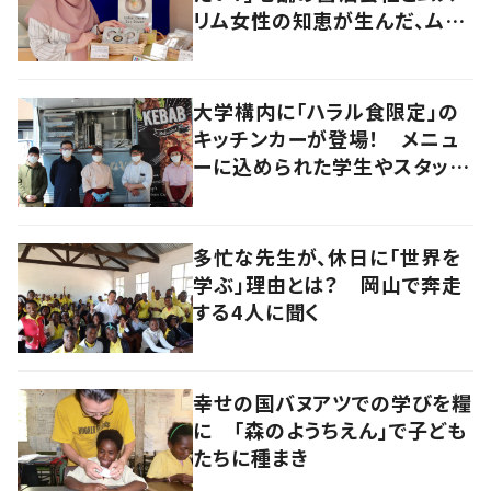
リム女性の知恵が生んだ、ムス
リムに優しい“うどんだし醤
油”。
大学構内に「ハラル食限定」の
キッチンカーが登場！ メニュ
ーに込められた学生やスタッフ
の思いとは
多忙な先生が、休日に「世界を
学ぶ」理由とは？ 岡山で奔走
する4人に聞く
幸せの国バヌアツでの学びを糧
に 「森のようちえん」で子ども
たちに種まき