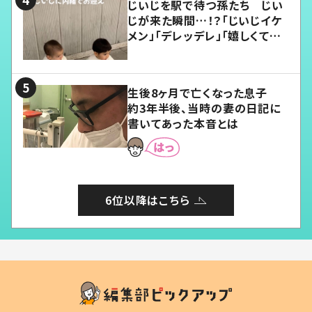
じいじを駅で待つ孫たち じい
じが来た瞬間…！？「じいじイケ
メン」「デレッデレ」「嬉しくて可
愛くてたまらない」「幸せになれ
る」
生後8ヶ月で亡くなった息子
約3年半後、当時の妻の日記に
書いてあった本音とは
6位以降はこちら