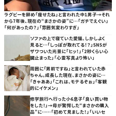
ラグビーを辞め「痩せたね」と言われた中1男子→それ
から7年後、現在の“まさかの姿”に…「ガチでえぐい」
「何があったの？」「雰囲気変わりすぎ」
ソファの上で寝ていた愛猫。しかしよく
見ると…「しっぽが取れてる！？」SNSが
ザワついた光景に「ヒッ！」「2秒くらい心
臓止まった」「心霊写真より怖い」
周囲に「男前ですね」と言われていた赤
ちゃん。成長した現在、まさかの姿に…
「きゃああ」「これは、モテるぞぉ」「客観
的にイケメン」
修学旅行へ行った小6息子「良い買い物
をした！」→母が驚愕した“まさかの購入
品”に……「初めて見ました！」「いいセ