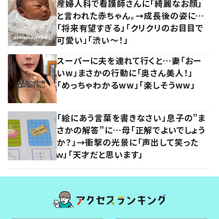
産婦人科で看護師さんに「綺麗なお顔」
と言われた赤ちゃん。→成長後の姿に…
「将来有望すぎる」「クリクリのお目目で
可愛い」「渋い～！」
スーパーに夫を連れて行くと…妻「おー
いw」まさかの行動に「奥さん美人！」
「めっちゃわかるww」「楽しそうww」
「絵にあう言葉を書きなさい」息子の”ま
さかの解答”に…母「正解でよいでしょう
か？」→衝撃の光景に「声出して笑った
ｗ」「天才だと思います」