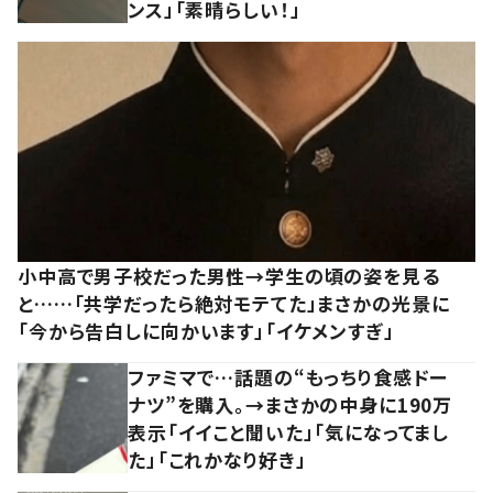
ンス」「素晴らしい！」
小中高で男子校だった男性→学生の頃の姿を見る
と……「共学だったら絶対モテてた」まさかの光景に
「今から告白しに向かいます」「イケメンすぎ」
ファミマで…話題の“もっちり食感ドー
ナツ”を購入。→まさかの中身に190万
表示「イイこと聞いた」「気になってまし
た」「これかなり好き」