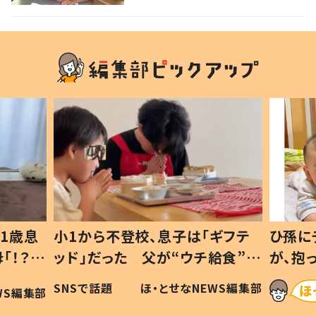
1歳息
小1から不登校、息子は「ギフテ
ひ孫に
「！？」
ッド」だった 父が“ウチ給食”を
が、抱
に「可愛
作り続ける理由とは #令和の親
「涙が
SNSで話題
ほ・とせなNEWS編集部
WS編集部
#令和の子
い」