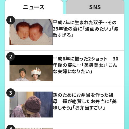
ニュース
SNS
平成7年に生まれた双子…その
29年後の姿に「漫画みたい」「素
敵すぎる」
平成6年に撮った2ショット 30
年後の姿に…「美男美女」「こん
な夫婦になりたい」
孫のためにお弁当を作った祖
母 孫が絶賛したお弁当に「美
味しそう」「お弁当すごい」