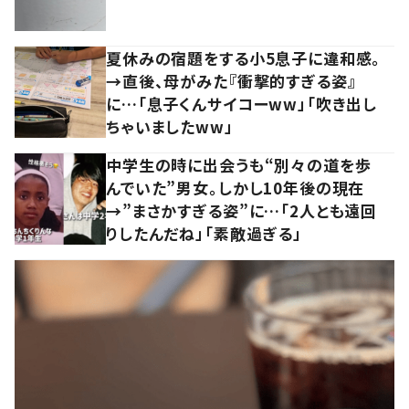
夏休みの宿題をする小5息子に違和感。
→直後、母がみた『衝撃的すぎる姿』
に…「息子くんサイコーww」「吹き出し
ちゃいましたww」
中学生の時に出会うも“別々の道を歩
んでいた”男女。しかし10年後の現在
→”まさかすぎる姿”に…「2人とも遠回
りしたんだね」「素敵過ぎる」