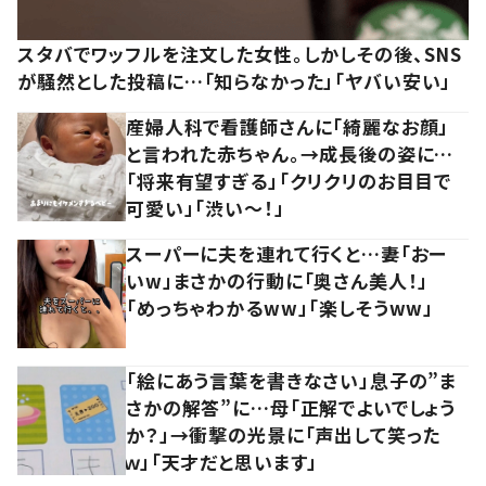
スタバでワッフルを注文した女性。しかしその後、SNS
が騒然とした投稿に…「知らなかった」「ヤバい安い」
産婦人科で看護師さんに「綺麗なお顔」
と言われた赤ちゃん。→成長後の姿に…
「将来有望すぎる」「クリクリのお目目で
可愛い」「渋い～！」
スーパーに夫を連れて行くと…妻「おー
いw」まさかの行動に「奥さん美人！」
「めっちゃわかるww」「楽しそうww」
「絵にあう言葉を書きなさい」息子の”ま
さかの解答”に…母「正解でよいでしょう
か？」→衝撃の光景に「声出して笑った
ｗ」「天才だと思います」