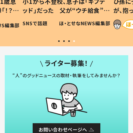
1歳息
小1から不登校、息子は「ギフテ
ひ孫に
「！？」
ッド」だった 父が“ウチ給食”を
が、抱
に「可愛
作り続ける理由とは #令和の親
「涙が
SNSで話題
ほ・とせなNEWS編集部
WS編集部
#令和の子
い」
ライター募集！
“人”のグッドニュースの取材・執筆をしてみませんか？
お問い合わせページへ