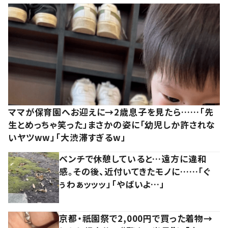
ママが保育園へお迎えに→2歳息子を見たら……「先
生とめっちゃ笑った」まさかの姿に「幼児しか許されな
いヤツww」「大渋滞すぎるw」
ベンチで休憩していると…遠方に違和
感。その後、近付いてきたモノに……「ぐ
ぅわぁッッッ」「やばいよ…」
京都・祇園祭で2,000円で買った着物→