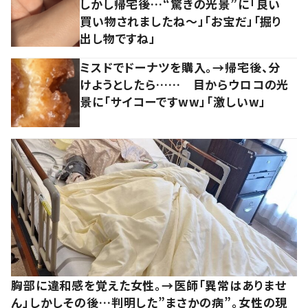
しかし帰宅後…“驚きの光景”に「良い
買い物されましたね～」「お宝だ」「掘り
出し物ですね」
ミスドでドーナツを購入。→帰宅後、分
けようとしたら…… 目からウロコの光
景に「サイコーですww」「激しいw」
胸部に違和感を覚えた女性。→医師「異常はありませ
ん」しかしその後…判明した”まさかの病”。女性の現