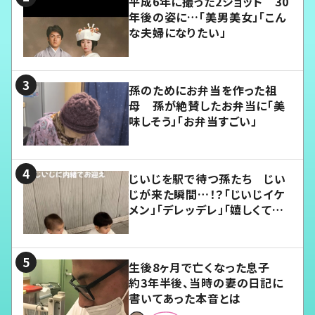
平成6年に撮った2ショット 30
年後の姿に…「美男美女」「こん
な夫婦になりたい」
孫のためにお弁当を作った祖
母 孫が絶賛したお弁当に「美
味しそう」「お弁当すごい」
じいじを駅で待つ孫たち じい
じが来た瞬間…！？「じいじイケ
メン」「デレッデレ」「嬉しくて可
愛くてたまらない」「幸せになれ
る」
生後8ヶ月で亡くなった息子
約3年半後、当時の妻の日記に
書いてあった本音とは