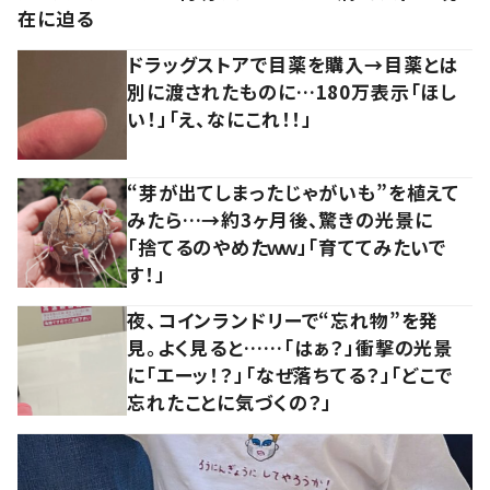
在に迫る
ドラッグストアで目薬を購入→目薬とは
別に渡されたものに…180万表示「ほし
い！」「え、なにこれ！！」
“芽が出てしまったじゃがいも”を植えて
みたら…→約3ヶ月後、驚きの光景に
「捨てるのやめたｗｗ」「育ててみたいで
す！」
夜、コインランドリーで“忘れ物”を発
見。よく見ると……「はぁ？」衝撃の光景
に「エーッ！？」「なぜ落ちてる？」「どこで
忘れたことに気づくの？」