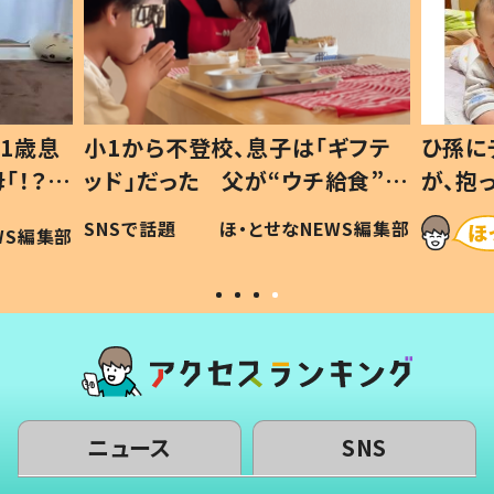
1歳息
小1から不登校、息子は「ギフテ
ひ孫に
「！？」
ッド」だった 父が“ウチ給食”を
が、抱
に「可愛
作り続ける理由とは #令和の親
「涙が
SNSで話題
ほ・とせなNEWS編集部
WS編集部
#令和の子
い」
ニュース
SNS