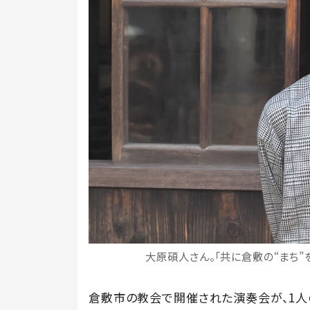
大原碩人さん。「共に倉敷の“まち”
倉敷市の教会で開催された演奏会が、1人の