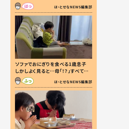
た本音とは
ほ・とせなNEWS編集部
ソファでおにぎりを食べる1歳息子
しかしよく見ると…母「！？」すべてを
察した母の投稿に「可愛いから許
ほ・とせなNEWS編集部
す！」「現行犯〜」