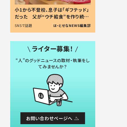
小1から不登校、息子は「ギフテッド」
だった 父が“ウチ給食”を作り続け
る理由とは #令和の親 #令和の子
SNSで話題
ほ・とせなNEWS編集部
ライター募集！
“人”のグッドニュースの取材・執筆をし
てみませんか？
お問い合わせページへ