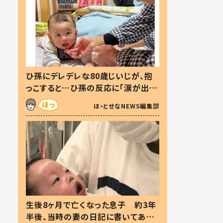
ひ孫にデレデレな80歳じいじが、抱
っこすると…ひ孫の反応に「涙が出ま
した」「可愛くて仕方ない」
ほ・とせなNEWS編集部
生後8ヶ月で亡くなった息子 約3年
半後、当時の妻の日記に書いてあっ