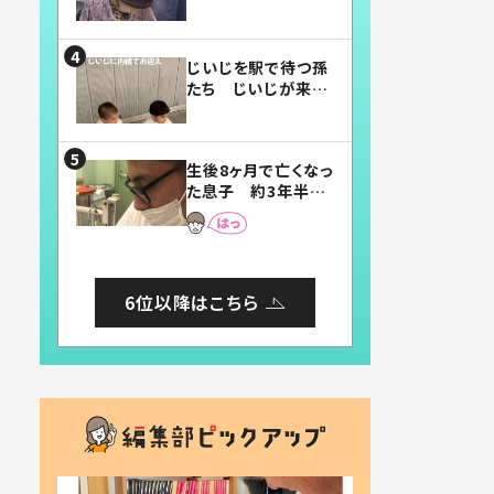
賛したお弁当に「美
味しそう」「お弁当す
ごい」
じいじを駅で待つ孫
たち じいじが来た
瞬間…！？「じいじイ
ケメン」「デレッデレ」
「嬉しくて可愛くてた
生後8ヶ月で亡くなっ
まらない」「幸せにな
た息子 約3年半
れる」
後、当時の妻の日記
に書いてあった本音
とは
6位以降はこちら