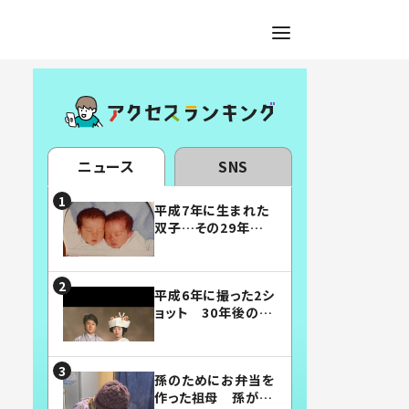
ニュース
SNS
平成7年に生まれた
双子…その29年後
の姿に「漫画みたい」
「素敵すぎる」
平成6年に撮った2シ
ョット 30年後の姿
に…「美男美女」「こ
んな夫婦になりた
い」
孫のためにお弁当を
作った祖母 孫が絶