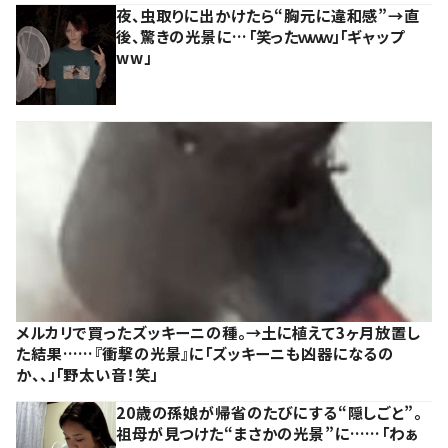
夜、虫取りに出かけたら“胸元に違和感”→直
後、驚きの光景に…「笑ったｗｗｗ」「ギャップ
ww」
メルカリで買ったズッキーニの種。→土に植えて3ヶ月放置し
た結果……『衝撃の光景』に「ズッキーニも凶器になるの
か、、」「野太い音！笑」
20歳の孫娘が帰省のたびにする“隠しごと”。
祖母が見つけた“まさかの光景”に……「わぁ