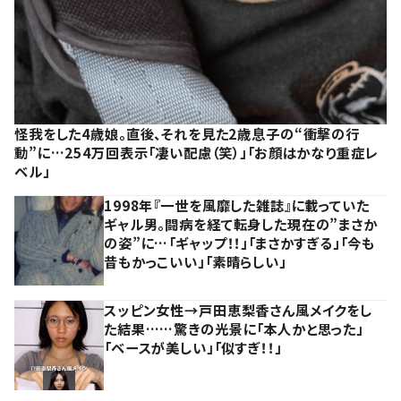
怪我をした4歳娘。直後、それを見た2歳息子の“衝撃の行
動”に…254万回表示「凄い配慮（笑）」「お顔はかなり重症レ
ベル」
1998年『一世を風靡した雑誌』に載っていた
ギャル男。闘病を経て転身した現在の”まさか
の姿”に…「ギャップ！！」「まさかすぎる」「今も
昔もかっこいい」「素晴らしい」
スッピン女性→戸田恵梨香さん風メイクをし
た結果……驚きの光景に「本人かと思った」
「ベースが美しい」「似すぎ！！」