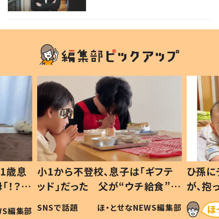
登校、息子は「ギフテ
ひ孫にデレデレな80歳じ
た 父が“ウチ給食”を
が、抱っこすると…ひ孫の
理由とは #令和の親
「涙が出ました」「可愛くて
ほ・とせなNEWS編集部
ほ・とせなNEW
い」