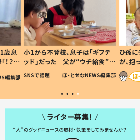
「ギフテ
ひ孫にデレデレな80歳じいじ
チ給食”を
が、抱っこすると…ひ孫の反応に
令和の親
「涙が出ました」「可愛くて仕方な
NEWS編集部
ほ・とせなNEWS編集部
い」
ライター募集！
“人”のグッドニュースの取材・執筆をしてみませんか？