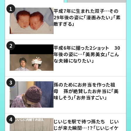
平成7年に生まれた双子…その
29年後の姿に「漫画みたい」「素
敵すぎる」
平成6年に撮った2ショット 30
年後の姿に…「美男美女」「こん
な夫婦になりたい」
孫のためにお弁当を作った祖
母 孫が絶賛したお弁当に「美
味しそう」「お弁当すごい」
じいじを駅で待つ孫たち じい
じが来た瞬間…！？「じいじイケ