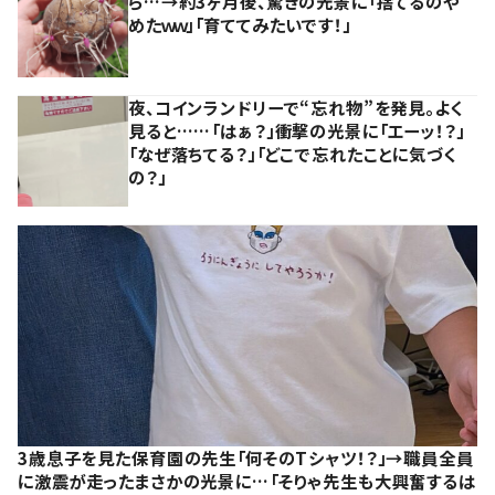
ら…→約3ヶ月後、驚きの光景に「捨てるのや
めたｗｗ」「育ててみたいです！」
夜、コインランドリーで“忘れ物”を発見。よく
見ると……「はぁ？」衝撃の光景に「エーッ！？」
「なぜ落ちてる？」「どこで忘れたことに気づく
の？」
3歳息子を見た保育園の先生「何そのTシャツ！？」→職員全員
に激震が走ったまさかの光景に…「そりゃ先生も大興奮するは