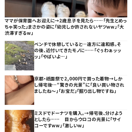
ママが保育園へお迎えに→2歳息子を見たら……「先生とめっ
ちゃ笑った」まさかの姿に「幼児しか許されないヤツww」「大
渋滞すぎるw」
ベンチで休憩していると…遠方に違和感。そ
の後、近付いてきたモノに……「ぐぅわぁッッ
ッ」「やばいよ…」
京都・祇園祭で2,000円で買った着物→しか
し帰宅後…“驚きの光景”に「良い買い物され
ましたね～」「お宝だ」「掘り出し物ですね」
ミスドでドーナツを購入。→帰宅後、分けよう
としたら…… 目からウロコの光景に「サイ
コーですww」「激しいw」