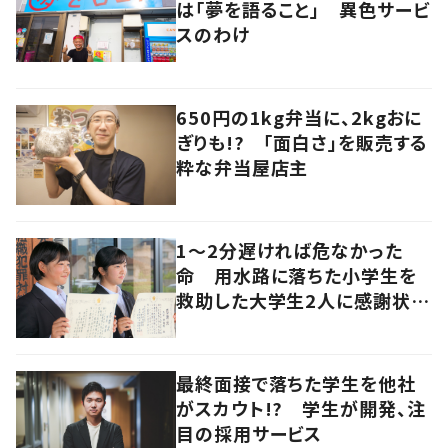
は「夢を語ること」 異色サービ
スのわけ
650円の1kg弁当に、2kgおに
ぎりも!? 「面白さ」を販売する
粋な弁当屋店主
1～2分遅ければ危なかった
命 用水路に落ちた小学生を
救助した大学生2人に感謝状
岡山
最終面接で落ちた学生を他社
がスカウト!? 学生が開発、注
目の採用サービス