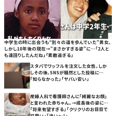
中学生の時に出会うも“別々の道を歩んでいた”男女。
しかし10年後の現在→”まさかすぎる姿”に…「2人と
も遠回りしたんだね」「素敵過ぎる」
スタバでワッフルを注文した女性。しか
しその後、SNSが騒然とした投稿に…
「知らなかった」「ヤバい安い」
産婦人科で看護師さんに「綺麗なお顔」
と言われた赤ちゃん。→成長後の姿に…
「将来有望すぎる」「クリクリのお目目で
可愛い」「渋い～！」