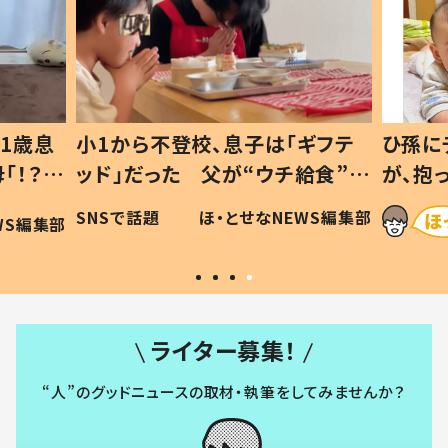
1歳息
小1から不登校、息子は「ギフテ
ひ孫に
「！？」
ッド」だった 父が“ウチ給食”を
が、抱
に「可愛
作り続ける理由とは #令和の親
「涙が
SNSで話題
ほ・とせなNEWS編集部
WS編集部
#令和の子
い」
ライター募集！
“人”のグッドニュースの取材・執筆をしてみませんか？