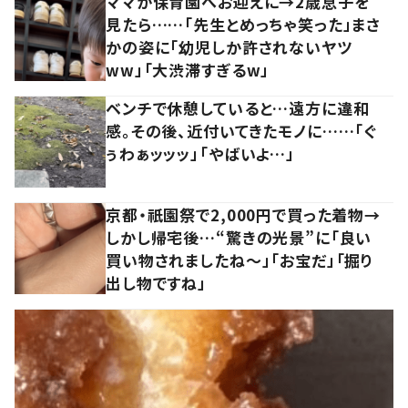
ママが保育園へお迎えに→2歳息子を
見たら……「先生とめっちゃ笑った」まさ
かの姿に「幼児しか許されないヤツ
ww」「大渋滞すぎるw」
ベンチで休憩していると…遠方に違和
感。その後、近付いてきたモノに……「ぐ
ぅわぁッッッ」「やばいよ…」
京都・祇園祭で2,000円で買った着物→
しかし帰宅後…“驚きの光景”に「良い
買い物されましたね～」「お宝だ」「掘り
出し物ですね」