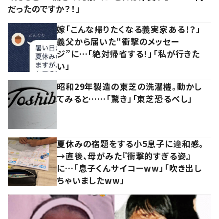
だったのですか？！」
嫁「こんな帰りたくなる義実家ある！？」
義父から届いた“衝撃のメッセー
ジ”に…「絶対帰省する！」「私が行きた
い」
昭和29年製造の東芝の洗濯機。動かし
てみると……「驚き」「東芝恐るべし」
夏休みの宿題をする小5息子に違和感。
→直後、母がみた『衝撃的すぎる姿』
に…「息子くんサイコーww」「吹き出し
ちゃいましたww」