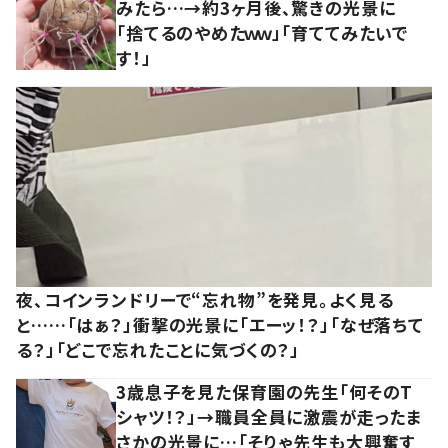
みたら…→約3ヶ月後、驚きの光景に
「捨てるのやめたｗｗ」「育ててみたいで
す！」
夜、コインランドリーで“忘れ物”を発見。よく見る
と……「はぁ？」衝撃の光景に「エーッ！？」「なぜ落ちて
る？」「どこで忘れたことに気づくの？」
3歳息子を見た保育園の先生「何そのT
シャツ！？」→職員全員に激震が走ったま
さかの光景に…「そりゃ先生も大興奮す