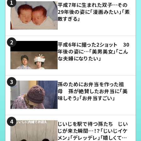
平成7年に生まれた双子…その
29年後の姿に「漫画みたい」「素
敵すぎる」
平成6年に撮った2ショット 30
年後の姿に…「美男美女」「こん
な夫婦になりたい」
孫のためにお弁当を作った祖
母 孫が絶賛したお弁当に「美
味しそう」「お弁当すごい」
じいじを駅で待つ孫たち じい
じが来た瞬間…！？「じいじイケ
メン」「デレッデレ」「嬉しくて可