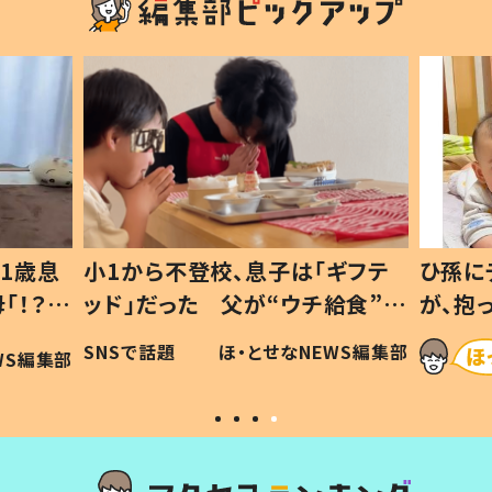
1歳息
小1から不登校、息子は「ギフテ
ひ孫に
「！？」
ッド」だった 父が“ウチ給食”を
が、抱
に「可愛
作り続ける理由とは #令和の親
「涙が
SNSで話題
ほ・とせなNEWS編集部
WS編集部
#令和の子
い」