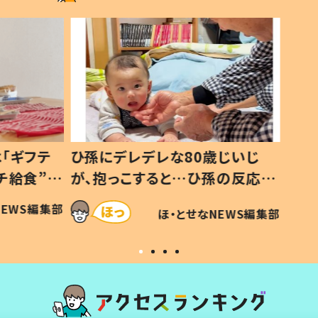
ギフテ
ひ孫にデレデレな80歳じいじ
給食”を
が、抱っこすると…ひ孫の反応に
和の親
「涙が出ました」「可愛くて仕方な
WS編集部
ほ・とせなNEWS編集部
い」