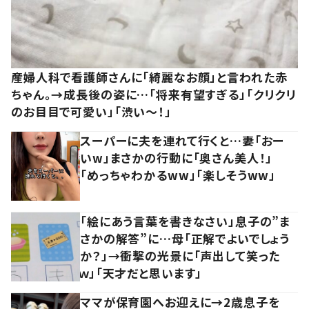
産婦人科で看護師さんに「綺麗なお顔」と言われた赤
ちゃん。→成長後の姿に…「将来有望すぎる」「クリクリ
のお目目で可愛い」「渋い～！」
スーパーに夫を連れて行くと…妻「おー
いw」まさかの行動に「奥さん美人！」
「めっちゃわかるww」「楽しそうww」
「絵にあう言葉を書きなさい」息子の”ま
さかの解答”に…母「正解でよいでしょう
か？」→衝撃の光景に「声出して笑った
ｗ」「天才だと思います」
ママが保育園へお迎えに→2歳息子を