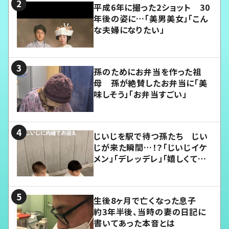
平成6年に撮った2ショット 30
年後の姿に…「美男美女」「こん
な夫婦になりたい」
孫のためにお弁当を作った祖
母 孫が絶賛したお弁当に「美
味しそう」「お弁当すごい」
じいじを駅で待つ孫たち じい
じが来た瞬間…！？「じいじイケ
メン」「デレッデレ」「嬉しくて可
愛くてたまらない」「幸せになれ
る」
生後8ヶ月で亡くなった息子
約3年半後、当時の妻の日記に
書いてあった本音とは