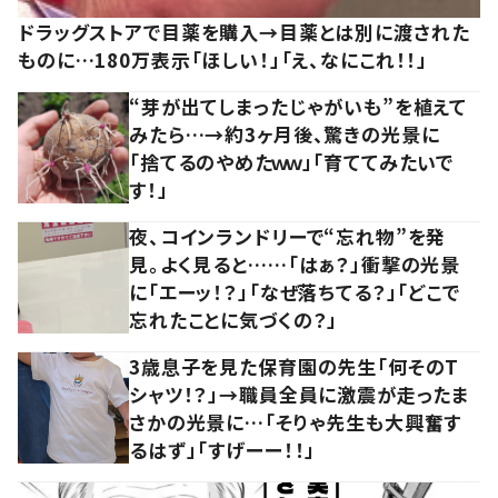
ドラッグストアで目薬を購入→目薬とは別に渡された
ものに…180万表示「ほしい！」「え、なにこれ！！」
“芽が出てしまったじゃがいも”を植えて
みたら…→約3ヶ月後、驚きの光景に
「捨てるのやめたｗｗ」「育ててみたいで
す！」
夜、コインランドリーで“忘れ物”を発
見。よく見ると……「はぁ？」衝撃の光景
に「エーッ！？」「なぜ落ちてる？」「どこで
忘れたことに気づくの？」
3歳息子を見た保育園の先生「何そのT
シャツ！？」→職員全員に激震が走ったま
さかの光景に…「そりゃ先生も大興奮す
るはず」「すげーー！！」