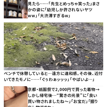
見たら……「先生とめっちゃ笑った」まさ
かの姿に「幼児しか許されないヤツ
ww」「大渋滞すぎるw」
ベンチで休憩していると…遠方に違和感。その後、近付
いてきたモノに……「ぐぅわぁッッッ」「やばいよ…」
京都・祇園祭で2,000円で買った着物→
しかし帰宅後…“驚きの光景”に「良い
買い物されましたね～」「お宝だ」「掘り