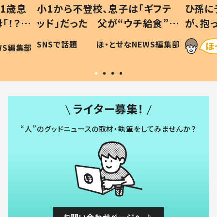
ギフテ
ひ孫にデレデレな80歳じいじ
給食”を
が、抱っこすると…ひ孫の反応に
和の親
「涙が出ました」「可愛くて仕方な
WS編集部
ほ・とせなNEWS編集部
い」
ライター募集！
“人”のグッドニュースの取材・執筆をしてみませんか？