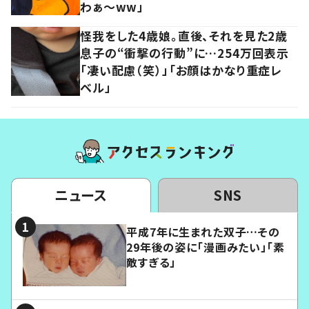
わぁ～ww」
怪我をした4歳娘。直後、それを見た2歳
息子の“衝撃の行動”に…254万回表示
「凄い配慮（笑）」「お顔はかなり重症レ
ベル」
ニュース
SNS
平成7年に生まれた双子…その
29年後の姿に「漫画みたい」「素
敵すぎる」