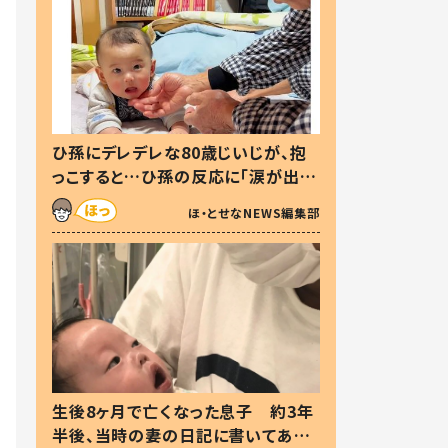
ひ孫にデレデレな80歳じいじが、抱
っこすると…ひ孫の反応に「涙が出ま
した」「可愛くて仕方ない」
ほ・とせなNEWS編集部
生後8ヶ月で亡くなった息子 約3年
半後、当時の妻の日記に書いてあっ