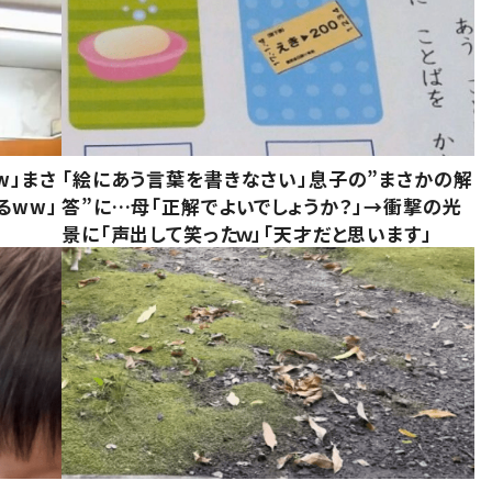
w」まさ
「絵にあう言葉を書きなさい」息子の”まさかの解
るww」
答”に…母「正解でよいでしょうか？」→衝撃の光
景に「声出して笑ったｗ」「天才だと思います」