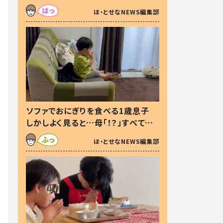
た本音とは
ほ・とせなNEWS編集部
ソファでおにぎりを食べる1歳息子
しかしよく見ると…母「！？」すべてを
察した母の投稿に「可愛いから許
ほ・とせなNEWS編集部
す！」「現行犯〜」