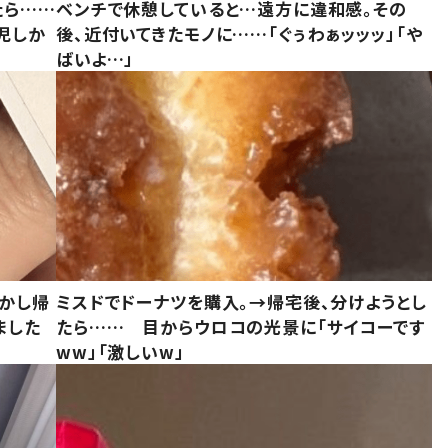
たら……
ベンチで休憩していると…遠方に違和感。その
児しか
後、近付いてきたモノに……「ぐぅわぁッッッ」「や
ばいよ…」
しかし帰
ミスドでドーナツを購入。→帰宅後、分けようとし
ました
たら…… 目からウロコの光景に「サイコーです
ww」「激しいw」