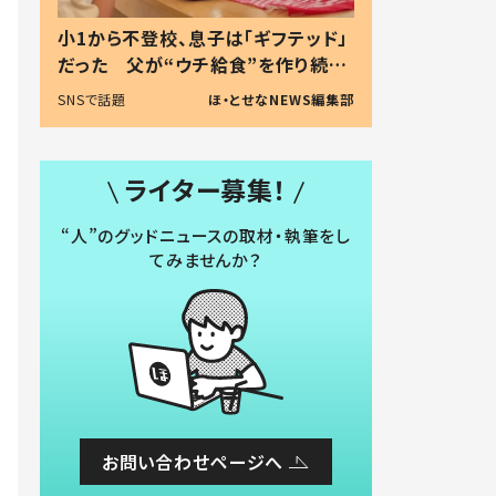
小1から不登校、息子は「ギフテッド」
だった 父が“ウチ給食”を作り続け
る理由とは #令和の親 #令和の子
SNSで話題
ほ・とせなNEWS編集部
ライター募集！
“人”のグッドニュースの取材・執筆をし
てみませんか？
お問い合わせページへ