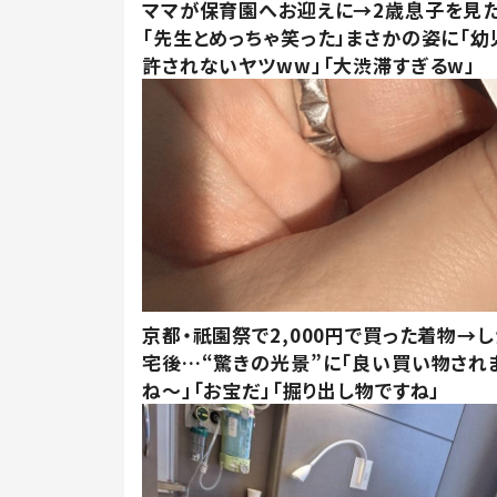
ママが保育園へお迎えに→2歳息子を見
「先生とめっちゃ笑った」まさかの姿に「幼
許されないヤツww」「大渋滞すぎるw」
京都・祇園祭で2,000円で買った着物→
宅後…“驚きの光景”に「良い買い物され
ね～」「お宝だ」「掘り出し物ですね」