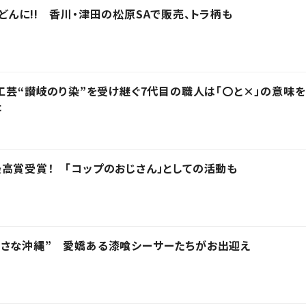
どんに!! 香川・津田の松原SAで販売、トラ柄も
統工芸“讃岐のり染”を受け継ぐ7代目の職人は「〇と×」の意味を
た
高賞受賞！ 「コップのおじさん」としての活動も
小さな沖縄” 愛嬌ある漆喰シーサーたちがお出迎え