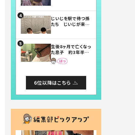
賛したお弁当に「美
味しそう」「お弁当す
ごい」
じいじを駅で待つ孫
たち じいじが来た
瞬間…！？「じいじイ
ケメン」「デレッデレ」
「嬉しくて可愛くてた
生後8ヶ月で亡くなっ
まらない」「幸せにな
た息子 約3年半
れる」
後、当時の妻の日記
に書いてあった本音
とは
6位以降はこちら