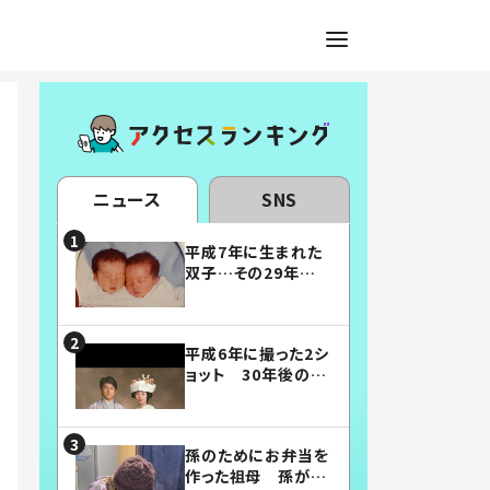
ニュース
SNS
平成7年に生まれた
双子…その29年後
の姿に「漫画みたい」
「素敵すぎる」
平成6年に撮った2シ
ョット 30年後の姿
に…「美男美女」「こ
んな夫婦になりた
い」
孫のためにお弁当を
作った祖母 孫が絶