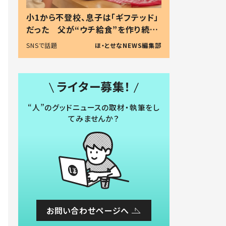
小1から不登校、息子は「ギフテッド」
だった 父が“ウチ給食”を作り続け
る理由とは #令和の親 #令和の子
SNSで話題
ほ・とせなNEWS編集部
ライター募集！
“人”のグッドニュースの取材・執筆をし
てみませんか？
お問い合わせページへ