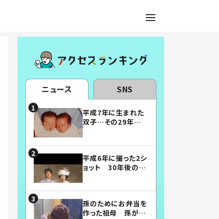
ニュース
SNS
平成7年に生まれた
双子…その29年後
の姿に「漫画みたい」
「素敵すぎる」
平成6年に撮った2シ
ョット 30年後の姿
に…「美男美女」「こ
んな夫婦になりた
い」
孫のためにお弁当を
作った祖母 孫が絶