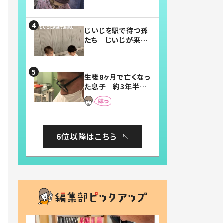
賛したお弁当に「美
味しそう」「お弁当す
ごい」
じいじを駅で待つ孫
たち じいじが来た
瞬間…！？「じいじイ
ケメン」「デレッデレ」
「嬉しくて可愛くてた
生後8ヶ月で亡くなっ
まらない」「幸せにな
た息子 約3年半
れる」
後、当時の妻の日記
に書いてあった本音
とは
6位以降はこちら