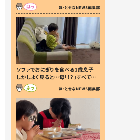
た本音とは
ほ・とせなNEWS編集部
ソファでおにぎりを食べる1歳息子
しかしよく見ると…母「！？」すべてを
察した母の投稿に「可愛いから許
ほ・とせなNEWS編集部
す！」「現行犯〜」