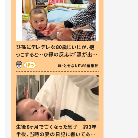
ひ孫にデレデレな80歳じいじが、抱
っこすると…ひ孫の反応に「涙が出ま
した」「可愛くて仕方ない」
ほ・とせなNEWS編集部
生後8ヶ月で亡くなった息子 約3年
半後、当時の妻の日記に書いてあっ