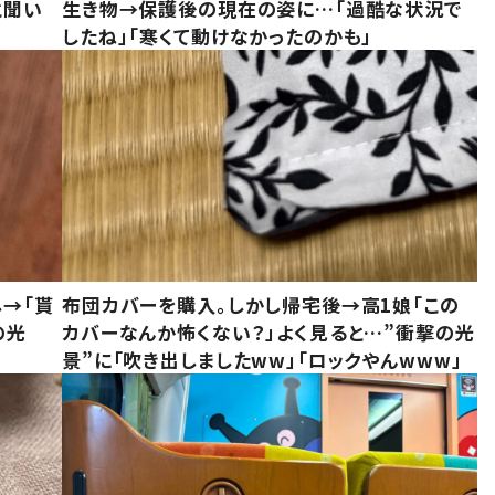
と聞い
生き物→保護後の現在の姿に…「過酷な状況で
したね」「寒くて動けなかったのかも」
し→「貰
布団カバーを購入。しかし帰宅後→高1娘「この
の光
カバーなんか怖くない？」よく見ると…”衝撃の光
景”に「吹き出しましたww」「ロックやんwww」