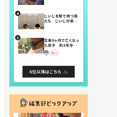
賛したお弁当に「美
味しそう」「お弁当す
ごい」
じいじを駅で待つ孫
たち じいじが来た
瞬間…！？「じいじイ
ケメン」「デレッデレ」
「嬉しくて可愛くてた
生後8ヶ月で亡くなっ
まらない」「幸せにな
た息子 約3年半
れる」
後、当時の妻の日記
に書いてあった本音
とは
6位以降はこちら