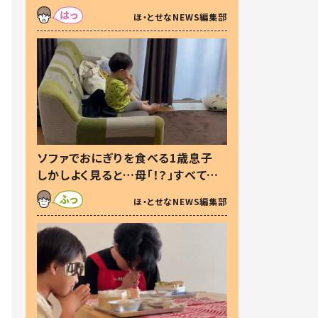
た本音とは
ほ・とせなNEWS編集部
ソファでおにぎりを食べる1歳息子
しかしよく見ると…母「！？」すべてを
察した母の投稿に「可愛いから許
ほ・とせなNEWS編集部
す！」「現行犯〜」