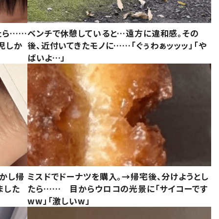
たら……
ベンチで休憩していると…遠方に違和感。その
児しか
後、近付いてきたモノに……「ぐぅわぁッッッ」「や
ばいよ…」
しかし帰
ミスドでドーナツを購入。→帰宅後、分けようとし
ました
たら…… 目からウロコの光景に「サイコーです
ww」「激しいw」