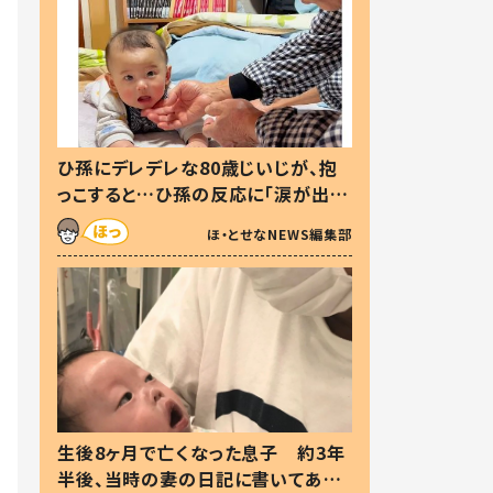
ひ孫にデレデレな80歳じいじが、抱
っこすると…ひ孫の反応に「涙が出ま
した」「可愛くて仕方ない」
ほ・とせなNEWS編集部
生後8ヶ月で亡くなった息子 約3年
半後、当時の妻の日記に書いてあっ