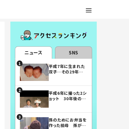
ニュース
SNS
平成7年に生まれた
双子…その29年後
の姿に「漫画みたい」
「素敵すぎる」
平成6年に撮った2シ
ョット 30年後の姿
に…「美男美女」「こ
んな夫婦になりた
い」
孫のためにお弁当を
作った祖母 孫が絶