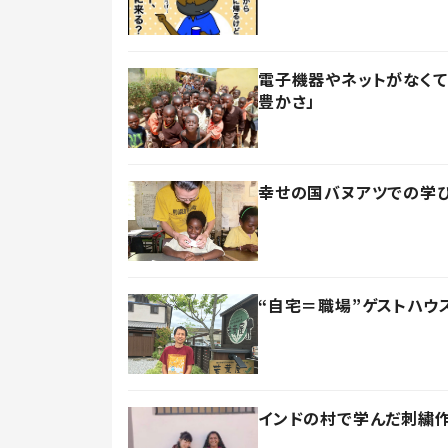
電子機器やネットがなくて
豊かさ」
幸せの国バヌアツでの学び
“自宅＝職場”ゲストハ
インドの村で学んだ刺繍