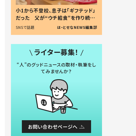
小1から不登校、息子は「ギフテッド」
だった 父が“ウチ給食”を作り続け
る理由とは #令和の親 #令和の子
SNSで話題
ほ・とせなNEWS編集部
ライター募集！
“人”のグッドニュースの取材・執筆をし
てみませんか？
お問い合わせページへ