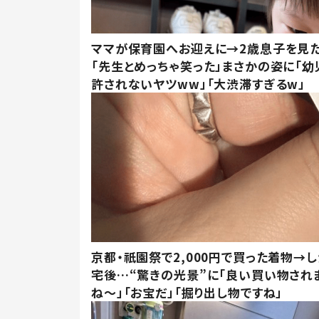
ママが保育園へお迎えに→2歳息子を見
「先生とめっちゃ笑った」まさかの姿に「幼
許されないヤツww」「大渋滞すぎるw」
京都・祇園祭で2,000円で買った着物→
宅後…“驚きの光景”に「良い買い物され
ね～」「お宝だ」「掘り出し物ですね」