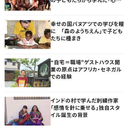
豊かさ」
幸せの国バヌアツでの学びを糧
に 「森のようちえん」で子ども
たちに種まき
“自宅＝職場”ゲストハウス開
業の原点はアフリカ・セネガル
での経験
インドの村で学んだ刺繍作家
「感情を針に乗せる」独自スタ
イル誕生の背景