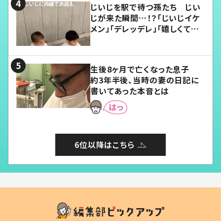
じいじを駅で待つ孫たち じい
じが来た瞬間…！？「じいじイケ
メン」「デレッデレ」「嬉しくて可
愛くてたまらない」「幸せになれ
る」
生後8ヶ月で亡くなった息子
約3年半後、当時の妻の日記に
書いてあった本音とは
6位以降はこちら