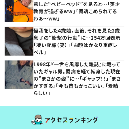
意した“ベビーベッド”を見ると…「英才
教育が過ぎるww」「闘魂こめられてる
わぁ～ww」
怪我をした4歳娘。直後、それを見た2歳
息子の“衝撃の行動”に…254万回表示
「凄い配慮（笑）」「お顔はかなり重症レ
ベル」
1998年『一世を風靡した雑誌』に載って
いたギャル男。闘病を経て転身した現在
の”まさかの姿”に…「ギャップ！！」「まさ
かすぎる」「今も昔もかっこいい」「素晴
らしい」