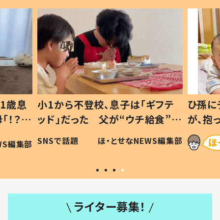
1歳息
小1から不登校、息子は「ギフテ
ひ孫に
「！？」
ッド」だった 父が“ウチ給食”を
が、抱
に「可愛
作り続ける理由とは #令和の親
「涙が
SNSで話題
ほ・とせなNEWS編集部
WS編集部
#令和の子
い」
ライター募集！