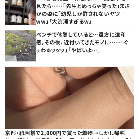
見たら……「先生とめっちゃ笑った」まさ
かの姿に「幼児しか許されないヤツ
ww」「大渋滞すぎるw」
ベンチで休憩していると…遠方に違和
感。その後、近付いてきたモノに……「ぐ
ぅわぁッッッ」「やばいよ…」
京都・祇園祭で2,000円で買った着物→しかし帰宅