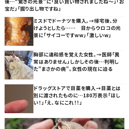
後…“驚きの光景”に「良い買い物されましたね～」「お
宝だ」「掘り出し物ですね」
ミスドでドーナツを購入。→帰宅後、分
けようとしたら…… 目からウロコの光
景に「サイコーですww」「激しいw」
胸部に違和感を覚えた女性。→医師「異
常はありません」しかしその後…判明し
た”まさかの病”。女性の現在に迫る
ドラッグストアで目薬を購入→目薬とは
別に渡されたものに…180万表示「ほし
い！」「え、なにこれ！！」