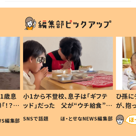
1歳息
小1から不登校、息子は「ギフテ
ひ孫に
「！？」
ッド」だった 父が“ウチ給食”を
が、抱
に「可愛
作り続ける理由とは #令和の親
「涙が
SNSで話題
ほ・とせなNEWS編集部
WS編集部
#令和の子
い」