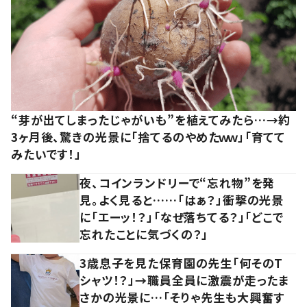
“芽が出てしまったじゃがいも”を植えてみたら…→約
3ヶ月後、驚きの光景に「捨てるのやめたｗｗ」「育てて
みたいです！」
夜、コインランドリーで“忘れ物”を発
見。よく見ると……「はぁ？」衝撃の光景
に「エーッ！？」「なぜ落ちてる？」「どこで
忘れたことに気づくの？」
3歳息子を見た保育園の先生「何そのT
シャツ！？」→職員全員に激震が走ったま
さかの光景に…「そりゃ先生も大興奮す