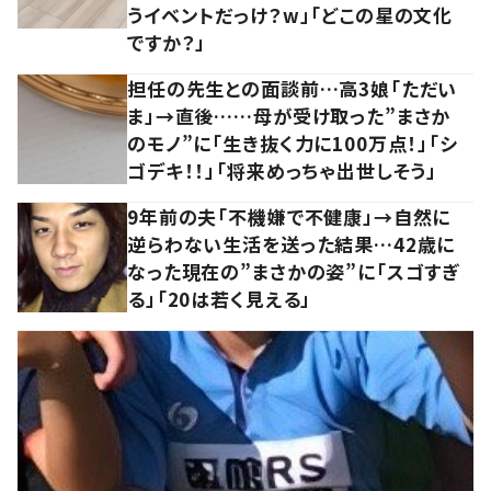
うイベントだっけ？w」「どこの星の文化
ですか？」
担任の先生との面談前…高3娘「ただい
ま」→直後……母が受け取った”まさか
のモノ”に「生き抜く力に100万点！」「シ
ゴデキ！！」「将来めっちゃ出世しそう」
9年前の夫「不機嫌で不健康」→自然に
逆らわない生活を送った結果…42歳に
なった現在の”まさかの姿”に「スゴすぎ
る」「20は若く見える」