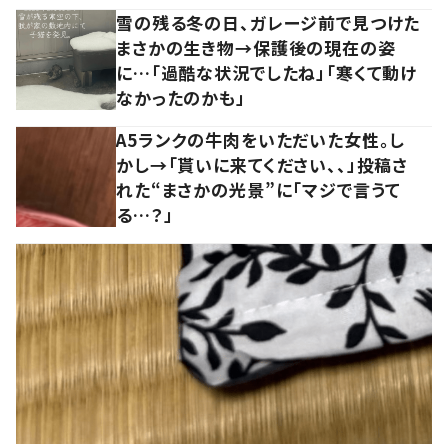
雪の残る冬の日、ガレージ前で見つけた
まさかの生き物→保護後の現在の姿
に…「過酷な状況でしたね」「寒くて動け
なかったのかも」
A5ランクの牛肉をいただいた女性。し
かし→「貰いに来てください、、」投稿さ
れた“まさかの光景”に「マジで言うて
る…？」