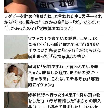
ラグビーを辞め「痩せたね」と言われた中1男子→それ
から7年後、現在の“まさかの姿”に…「ガチでえぐい」
「何があったの？」「雰囲気変わりすぎ」
ソファの上で寝ていた愛猫。しかしよく
見ると…「しっぽが取れてる！？」SNSが
ザワついた光景に「ヒッ！」「2秒くらい心
臓止まった」「心霊写真より怖い」
周囲に「男前ですね」と言われていた赤
ちゃん。成長した現在、まさかの姿に…
「きゃああ」「これは、モテるぞぉ」「客観
的にイケメン」
修学旅行へ行った小6息子「良い買い物
をした！」→母が驚愕した“まさかの購入
品”に……「初めて見ました！」「いいセ