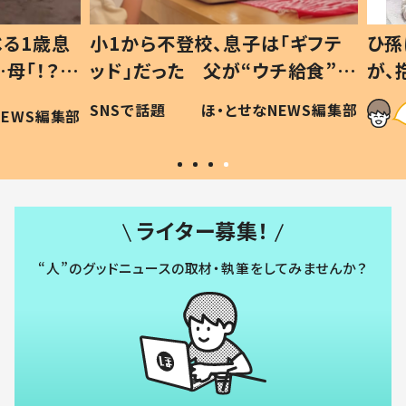
1歳息
小1から不登校、息子は「ギフテ
ひ孫に
「！？」
ッド」だった 父が“ウチ給食”を
が、抱
に「可愛
作り続ける理由とは #令和の親
「涙が
SNSで話題
ほ・とせなNEWS編集部
WS編集部
#令和の子
い」
ライター募集！
“人”のグッドニュースの取材・執筆をしてみませんか？