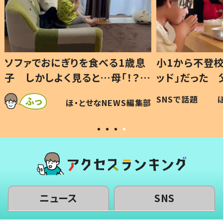
1歳息
小1から不登校、息子は「ギフテ
ひ孫に
「！？」
ッド」だった 父が“ウチ給食”を
が、抱
に「可愛
作り続ける理由とは #令和の親
「涙が
SNSで話題
ほ・とせなNEWS編集部
WS編集部
#令和の子
い」
ニュース
SNS