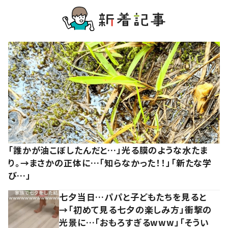
「誰かが油こぼしたんだと…」光る膜のような水たま
り。→まさかの正体に…「知らなかった！！」「新たな学
び…」
七夕当日…パパと子どもたちを見ると
→「初めて見る七夕の楽しみ方」衝撃の
光景に…「おもろすぎるwww」「そうい