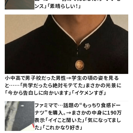
ンス」「素晴らしい！」
小中高で男子校だった男性→学生の頃の姿を見る
と……「共学だったら絶対モテてた」まさかの光景に
「今から告白しに向かいます」「イケメンすぎ」
ファミマで…話題の“もっちり食感ドー
ナツ”を購入。→まさかの中身に190万
表示「イイこと聞いた」「気になってまし
た」「これかなり好き」