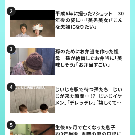
平成6年に撮った2ショット 30
年後の姿に…「美男美女」「こん
な夫婦になりたい」
孫のためにお弁当を作った祖
母 孫が絶賛したお弁当に「美
味しそう」「お弁当すごい」
じいじを駅で待つ孫たち じい
じが来た瞬間…！？「じいじイケ
メン」「デレッデレ」「嬉しくて可
愛くてたまらない」「幸せになれ
る」
生後8ヶ月で亡くなった息子
約3年半後、当時の妻の日記に