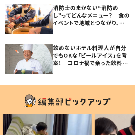
消防士のまかない“消防め
し”ってどんなメニュー？ 食の
イベントで地域とつながり、防
災力の向上を目指す 岡山・真
庭市
飲めないホテル料理人が自分
でもOKな「ビールアイス」を考
案！ コロナ禍で余った飲料を
有効活用 岡山