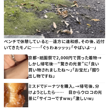
ベンチで休憩していると…遠方に違和感。その後、近付
いてきたモノに……「ぐぅわぁッッッ」「やばいよ…」
京都・祇園祭で2,000円で買った着物→
しかし帰宅後…“驚きの光景”に「良い
買い物されましたね～」「お宝だ」「掘り
出し物ですね」
ミスドでドーナツを購入。→帰宅後、分
けようとしたら…… 目からウロコの光
景に「サイコーですww」「激しいw」