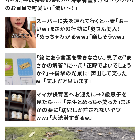
のお目目で可愛い」「渋い～！」
スーパーに夫を連れて行くと…妻「おー
いw」まさかの行動に「奥さん美人！」
「めっちゃわかるww」「楽しそうww」
「絵にあう言葉を書きなさい」息子の”ま
さかの解答”に…母「正解でよいでしょう
か？」→衝撃の光景に「声出して笑った
ｗ」「天才だと思います」
ママが保育園へお迎えに→2歳息子を
見たら……「先生とめっちゃ笑った」まさ
かの姿に「幼児しか許されないヤツ
ww」「大渋滞すぎるw」