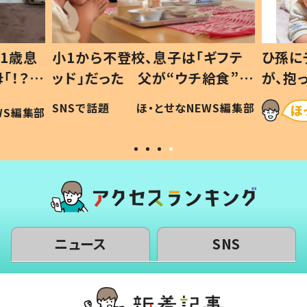
1歳息
小1から不登校、息子は「ギフテ
ひ孫に
「！？」
ッド」だった 父が“ウチ給食”を
が、抱
に「可愛
作り続ける理由とは #令和の親
「涙が
SNSで話題
ほ・とせなNEWS編集部
WS編集部
#令和の子
い」
ニュース
SNS