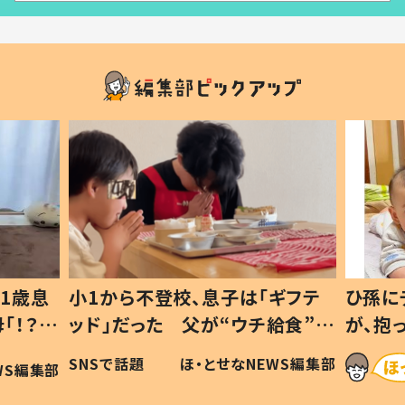
1歳息
小1から不登校、息子は「ギフテ
ひ孫に
「！？」
ッド」だった 父が“ウチ給食”を
が、抱
に「可愛
作り続ける理由とは #令和の親
「涙が
SNSで話題
ほ・とせなNEWS編集部
WS編集部
#令和の子
い」