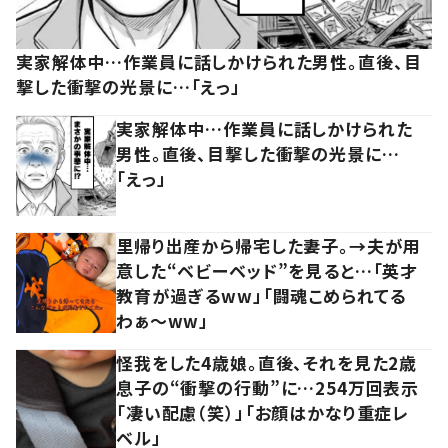
実家解体中…作業員に話しかけられた男性。直後、目
撃した衝撃の光景に…「えっ」
実家解体中…作業員に話しかけられた
男性。直後、目撃した衝撃の光景に…
「えっ」
里帰り出産から帰宅した妻子。→夫が用
意した“ベビーベッド”を見ると…「英才
教育が過ぎるww」「闘魂こめられてる
わぁ～ww」
怪我をした4歳娘。直後、それを見た2歳
息子の“衝撃の行動”に…254万回表示
「凄い配慮（笑）」「お顔はかなり重症レ
ベル」