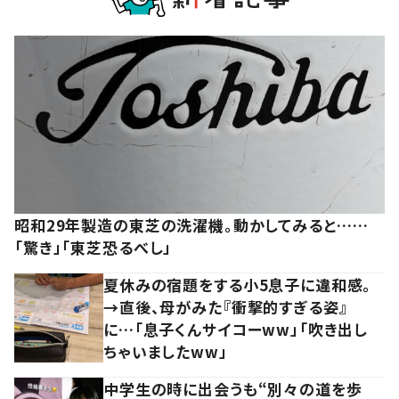
昭和29年製造の東芝の洗濯機。動かしてみると……
「驚き」「東芝恐るべし」
夏休みの宿題をする小5息子に違和感。
→直後、母がみた『衝撃的すぎる姿』
に…「息子くんサイコーww」「吹き出し
ちゃいましたww」
中学生の時に出会うも“別々の道を歩