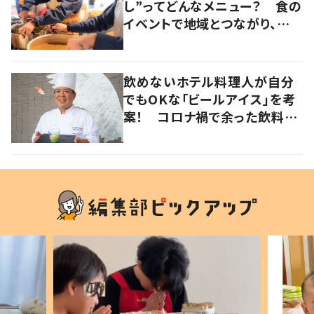
し”ってどんなメニュー？ 食の
イベントで地域とつながり、防
災力の向上を目指す 岡山・真
庭市
飲めないホテル料理人が自分
でもOKな「ビールアイス」を考
案！ コロナ禍で余った飲料を
有効活用 岡山