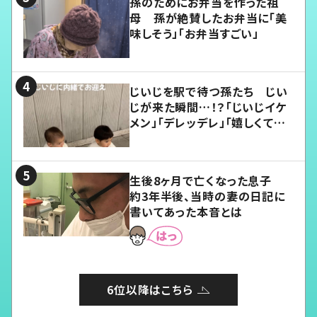
孫のためにお弁当を作った祖
母 孫が絶賛したお弁当に「美
味しそう」「お弁当すごい」
じいじを駅で待つ孫たち じい
じが来た瞬間…！？「じいじイケ
メン」「デレッデレ」「嬉しくて可
愛くてたまらない」「幸せになれ
る」
生後8ヶ月で亡くなった息子
約3年半後、当時の妻の日記に
書いてあった本音とは
6位以降はこちら