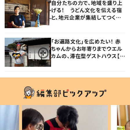
自分たちの力で、地域を盛り上
げる！ うどん文化を伝える宿
と、地元企業が集結してつくり
上げた絶景宿【暮らすように滞
在したくなる宿vol.6】
「お遍路文化」を広めたい！ 赤
ちゃんからお年寄りまでウエル
カムの、滞在型ゲストハウス【暮
らすように滞在したくなる宿
vol.4】