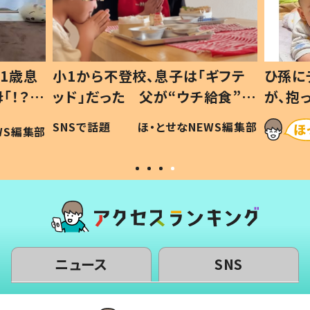
1歳息
小1から不登校、息子は「ギフテ
ひ孫に
「！？」
ッド」だった 父が“ウチ給食”を
が、抱
に「可愛
作り続ける理由とは #令和の親
「涙が
SNSで話題
ほ・とせなNEWS編集部
WS編集部
#令和の子
い」
ニュース
SNS