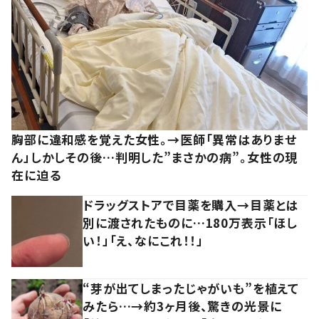
胸部に違和感を覚えた女性。→医師「異常はありませ
ん」しかしその後…判明した”まさかの病”。女性の現
在に迫る
ドラッグストアで目薬を購入→目薬とは
別に渡されたものに…180万表示「ほし
い！」「え、なにこれ！！」
“芽が出てしまったじゃがいも”を植えて
みたら…→約3ヶ月後、驚きの光景に