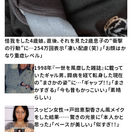
怪我をした4歳娘。直後、それを見た2歳息子の“衝撃
の行動”に…254万回表示「凄い配慮（笑）」「お顔はか
なり重症レベル」
1998年『一世を風靡した雑誌』に載って
いたギャル男。闘病を経て転身した現在
の”まさかの姿”に…「ギャップ！！」「まさ
かすぎる」「今も昔もかっこいい」「素晴
らしい」
スッピン女性→戸田恵梨香さん風メイク
をした結果……驚きの光景に「本人かと
思った」「ベースが美しい」「似すぎ！！」