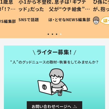
1歳息
小1から不登校、息子は「ギフテ
ひ孫に
「！？」
ッド」だった 父が“ウチ給食”を
が、抱
に「可愛
作り続ける理由とは #令和の親
「涙が
SNSで話題
ほ・とせなNEWS編集部
WS編集部
#令和の子
い」
ライター募集！
“人”のグッドニュースの取材・執筆をしてみませんか？
お問い合わせページへ