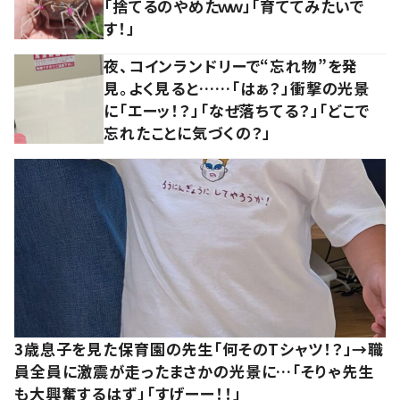
「捨てるのやめたｗｗ」「育ててみたいで
す！」
夜、コインランドリーで“忘れ物”を発
見。よく見ると……「はぁ？」衝撃の光景
に「エーッ！？」「なぜ落ちてる？」「どこで
忘れたことに気づくの？」
3歳息子を見た保育園の先生「何そのTシャツ！？」→職
員全員に激震が走ったまさかの光景に…「そりゃ先生
も大興奮するはず」「すげーー！！」