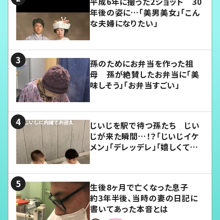
平成6年に撮った2ショット 30
年後の姿に…「美男美女」「こん
な夫婦になりたい」
孫のためにお弁当を作った祖
母 孫が絶賛したお弁当に「美
味しそう」「お弁当すごい」
じいじを駅で待つ孫たち じい
じが来た瞬間…！？「じいじイケ
メン」「デレッデレ」「嬉しくて可
愛くてたまらない」「幸せになれ
る」
生後8ヶ月で亡くなった息子
約3年半後、当時の妻の日記に
書いてあった本音とは