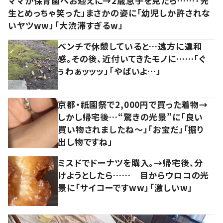
ママが保育園へお迎えに→2歳息子を見たら……「先
生とめっちゃ笑った」まさかの姿に「幼児しか許されな
いヤツww」「大渋滞すぎるw」
ベンチで休憩していると…遠方に違和
感。その後、近付いてきたモノに……「ぐ
ぅわぁッッッ」「やばいよ…」
京都・祇園祭で2,000円で買った着物→
しかし帰宅後…“驚きの光景”に「良い
買い物されましたね～」「お宝だ」「掘り
出し物ですね」
ミスドでドーナツを購入。→帰宅後、分
けようとしたら…… 目からウロコの光
景に「サイコーですww」「激しいw」