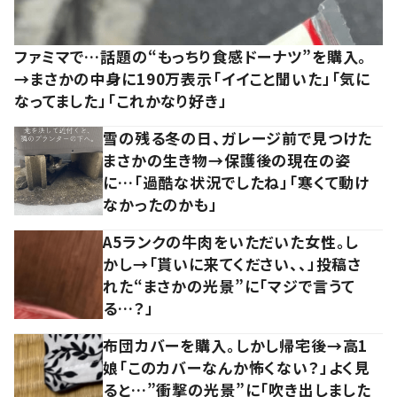
ファミマで…話題の“もっちり食感ドーナツ”を購入。
→まさかの中身に190万表示「イイこと聞いた」「気に
なってました」「これかなり好き」
雪の残る冬の日、ガレージ前で見つけた
まさかの生き物→保護後の現在の姿
に…「過酷な状況でしたね」「寒くて動け
なかったのかも」
A5ランクの牛肉をいただいた女性。し
かし→「貰いに来てください、、」投稿さ
れた“まさかの光景”に「マジで言うて
る…？」
布団カバーを購入。しかし帰宅後→高1
娘「このカバーなんか怖くない？」よく見
ると…”衝撃の光景”に「吹き出しました