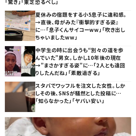
「驚き」「東芝恐るべし」
夏休みの宿題をする小5息子に違和感。
→直後、母がみた『衝撃的すぎる姿』
に…「息子くんサイコーww」「吹き出し
ちゃいましたww」
中学生の時に出会うも“別々の道を歩
んでいた”男女。しかし10年後の現在
→”まさかすぎる姿”に…「2人とも遠回
りしたんだね」「素敵過ぎる」
スタバでワッフルを注文した女性。しか
しその後、SNSが騒然とした投稿に…
「知らなかった」「ヤバい安い」