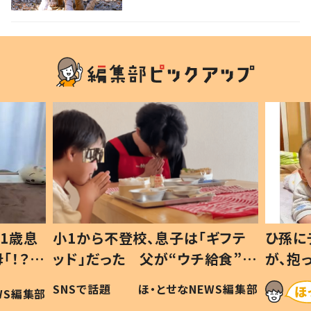
1歳息
小1から不登校、息子は「ギフテ
ひ孫に
「！？」
ッド」だった 父が“ウチ給食”を
が、抱
に「可愛
作り続ける理由とは #令和の親
「涙が
SNSで話題
ほ・とせなNEWS編集部
WS編集部
#令和の子
い」