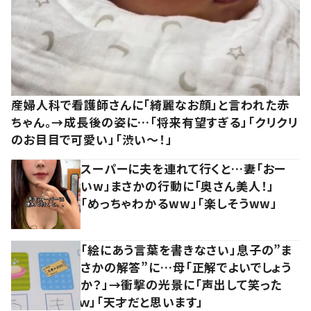
産婦人科で看護師さんに「綺麗なお顔」と言われた赤
ちゃん。→成長後の姿に…「将来有望すぎる」「クリクリ
のお目目で可愛い」「渋い～！」
スーパーに夫を連れて行くと…妻「おー
いw」まさかの行動に「奥さん美人！」
「めっちゃわかるww」「楽しそうww」
「絵にあう言葉を書きなさい」息子の”ま
さかの解答”に…母「正解でよいでしょう
か？」→衝撃の光景に「声出して笑った
ｗ」「天才だと思います」