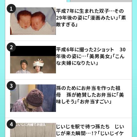
平成7年に生まれた双子…その
29年後の姿に「漫画みたい」「素
敵すぎる」
平成6年に撮った2ショット 30
年後の姿に…「美男美女」「こん
な夫婦になりたい」
孫のためにお弁当を作った祖
母 孫が絶賛したお弁当に「美
味しそう」「お弁当すごい」
じいじを駅で待つ孫たち じい
じが来た瞬間…！？「じいじイケ