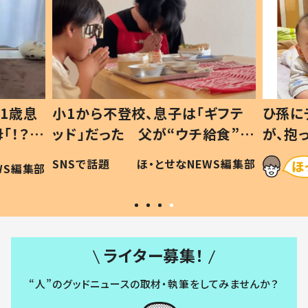
1歳息
小1から不登校、息子は「ギフテ
ひ孫に
「！？」
ッド」だった 父が“ウチ給食”を
が、抱
に「可愛
作り続ける理由とは #令和の親
「涙が
SNSで話題
ほ・とせなNEWS編集部
WS編集部
#令和の子
い」
ライター募集！
“人”のグッドニュースの取材・執筆をしてみませんか？