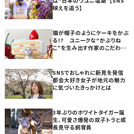
は“日本のウユニ塩湖”【SNS
映えを追う】
猫が帽子のようにケーキをかぶ
る!? ユニークな“かぶりね
こ”を生み出す作家のこだわり
は「絶対にオールハンドメイド」
SNSでおしゃれに新見を発信
都会大好き女子が地元の魅力
に気づいたきっかけとは
3年ぶりのホワイトタイガー誕
生。可愛さ爆発の双子トラと成
長見守る飼育員