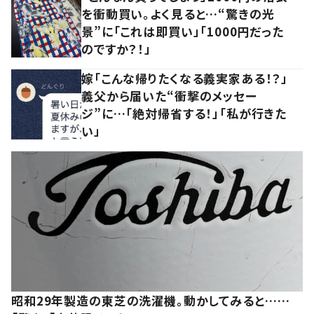
を衝動買い。よく見ると…“驚きの光
景”に「これは即買い」「1000円だった
のですか？！」
嫁「こんな帰りたくなる義実家ある！？」
義父から届いた“衝撃のメッセー
ジ”に…「絶対帰省する！」「私が行きた
い」
昭和29年製造の東芝の洗濯機。動かしてみると……