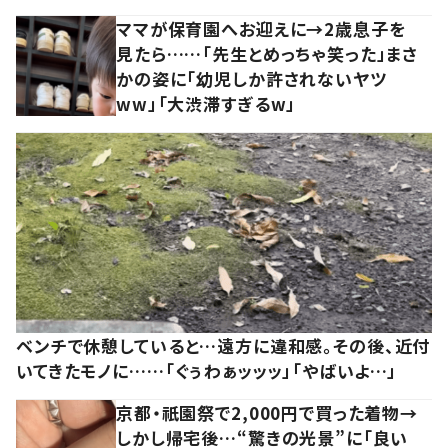
ママが保育園へお迎えに→2歳息子を
見たら……「先生とめっちゃ笑った」まさ
かの姿に「幼児しか許されないヤツ
ww」「大渋滞すぎるw」
ベンチで休憩していると…遠方に違和感。その後、近付
いてきたモノに……「ぐぅわぁッッッ」「やばいよ…」
京都・祇園祭で2,000円で買った着物→
しかし帰宅後…“驚きの光景”に「良い