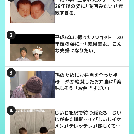
29年後の姿に「漫画みたい」「素
敵すぎる」
平成6年に撮った2ショット 30
年後の姿に…「美男美女」「こん
な夫婦になりたい」
孫のためにお弁当を作った祖
母 孫が絶賛したお弁当に「美
味しそう」「お弁当すごい」
じいじを駅で待つ孫たち じい
じが来た瞬間…！？「じいじイケ
メン」「デレッデレ」「嬉しくて可
愛くてたまらない」「幸せになれ