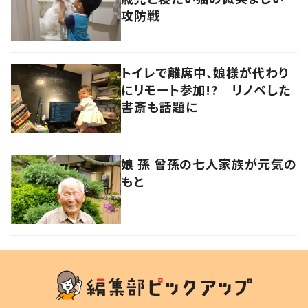
攻防戦
トイレで離席中、娘様が代わり
にリモート参加!? リノベした
書斎も話題に
娘 孫 曾孫の七人家族が元気の
もと