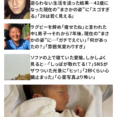
逆らわない生活を送った結果…42歳に
なった現在の”まさかの姿”に「スゴすぎ
る」「20は若く見える」
ラグビーを辞め「痩せたね」と言われた
中1男子→それから7年後、現在の“まさ
かの姿”に…「ガチでえぐい」「何があっ
たの？」「雰囲気変わりすぎ」
ソファの上で寝ていた愛猫。しかしよく
見ると…「しっぽが取れてる！？」SNSが
ザワついた光景に「ヒッ！」「2秒くらい心
臓止まった」「心霊写真より怖い」