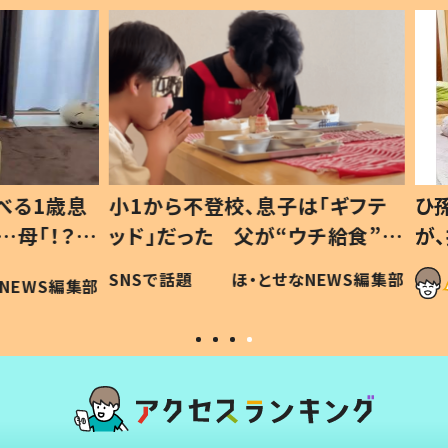
1歳息
小1から不登校、息子は「ギフテ
ひ孫に
「！？」
ッド」だった 父が“ウチ給食”を
が、抱
に「可愛
作り続ける理由とは #令和の親
「涙が
SNSで話題
ほ・とせなNEWS編集部
WS編集部
#令和の子
い」