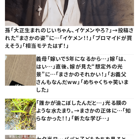
孫「大正生まれのじいちゃん、イケメンやろ？」→投稿さ
れた“まさかの姿”に…「イケメン！！」「ブロマイドが買
えそう」「相当モテたはず！」
義母「嫁いで5年になるから…」嫁「は、
はい…」直後、嫁が見た“想定外の光
景”に…「まさかのそれかい！」「お義父
さんもなんだww」「めちゃくちゃ笑いま
した」
「誰かが油こぼしたんだと…」光る膜の
ような水たまり。→まさかの正体に…「知
らなかった！！」「新たな学び…」
七夕当日…パパと子どもたちを見ると