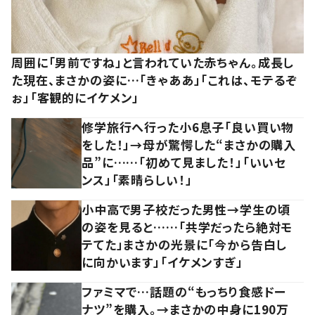
周囲に「男前ですね」と言われていた赤ちゃん。成長し
た現在、まさかの姿に…「きゃああ」「これは、モテるぞ
ぉ」「客観的にイケメン」
修学旅行へ行った小6息子「良い買い物
をした！」→母が驚愕した“まさかの購入
品”に……「初めて見ました！」「いいセ
ンス」「素晴らしい！」
小中高で男子校だった男性→学生の頃
の姿を見ると……「共学だったら絶対モ
テてた」まさかの光景に「今から告白し
に向かいます」「イケメンすぎ」
ファミマで…話題の“もっちり食感ドー
ナツ”を購入。→まさかの中身に190万