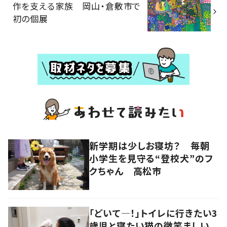
作を支える家族 岡山・倉敷市で
初の個展
新学期は少しお寝坊？ 毎朝
小学生を見守る“登校犬”のフ
クちゃん 高松市
「どいて―！」トイレに行きたい3
歳児と寝たい猫の微笑ましい