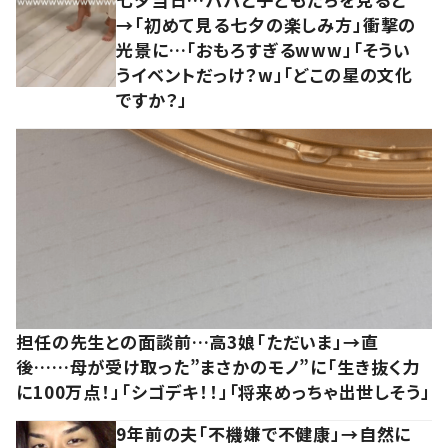
→「初めて見る七夕の楽しみ方」衝撃の
光景に…「おもろすぎるwww」「そうい
うイベントだっけ？w」「どこの星の文化
ですか？」
担任の先生との面談前…高3娘「ただいま」→直
後……母が受け取った”まさかのモノ”に「生き抜く力
に100万点！」「シゴデキ！！」「将来めっちゃ出世しそう」
9年前の夫「不機嫌で不健康」→自然に