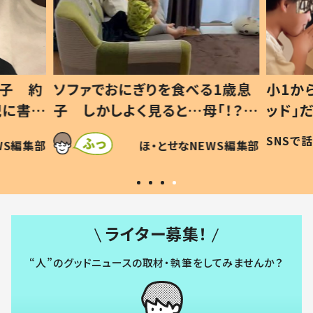
1歳息
小1から不登校、息子は「ギフテ
ひ孫に
「！？」
ッド」だった 父が“ウチ給食”を
が、抱
に「可愛
作り続ける理由とは #令和の親
「涙が
SNSで話題
ほ・とせなNEWS編集部
WS編集部
#令和の子
い」
ライター募集！
“人”のグッドニュースの取材・執筆をしてみませんか？